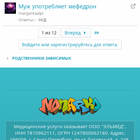
П
Муж употребляет мефедрон
е
margaritaalpi
р
–
Н/Д
е
Last
1 из 12
Вперёд
а
д
Войдите или зарегистрируйтесь для ответа.
р
е
РОДСТВЕННИКИ ЗАВИСИМЫХ
с
а
ц
и
я
Медицинские услуги оказывает ООО "ЭЛЬМЕД",
ИНН 7810962111, ОГРН 1247800062180. Адрес:
196006, г. Санкт-Петербург, пр-кт Лиговский, д. 246,