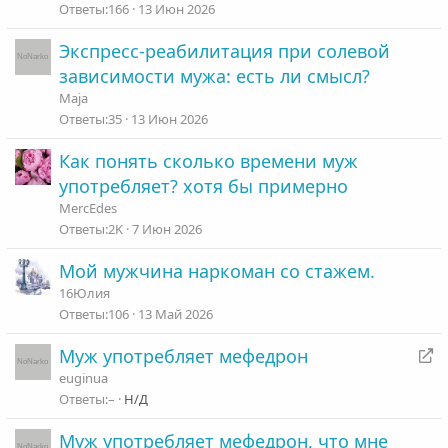
166
13 Июн 2026
Экспресс-реабилитация при солевой
зависимости мужа: есть ли смысл?
Maja
35
13 Июн 2026
Как понять сколько времени муж
употребляет? хотя бы примерно
MercEdes
2K
7 Июн 2026
Мой мужчина наркоман со стажем.
16Юлия
106
13 Май 2026
П
Муж употребляет мефедрон
е
euginua
р
–
Н/Д
е
Муж употребляет мефедрон, что мне
а