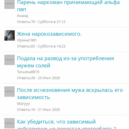
Парень наркоман принимающий альфа
о
пвп
Анаид
70
Суббота в 21:12
Жена нарокозависимого.
Ирина1981
65
Суббота в 14:23
Подала на развод из-за употребления
мужем солей
Татьяна8819
26
23 Июл 2026
После исчезновения мужа вскрылась его
зависимость
Maryyy
16
21 Июл 2026
Как убедиться, что зависимый
действительно перестал употреблять?