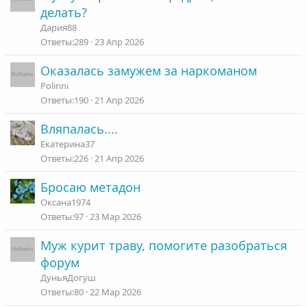
д
делать?
р
Дария88
е
289
23 Апр 2026
с
Оказалась замужем за наркоманом
а
ц
Polinni
и
190
21 Апр 2026
я
Вляпалась....
Екатерина37
226
21 Апр 2026
Бросаю метадон
Оксана1974
97
23 Мар 2026
Муж курит траву, помогите разобраться
форум
ДуньяДогуш
80
22 Мар 2026