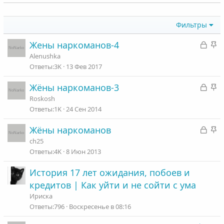
Фильтры
З
З
Жены наркоманов-4
а
а
Alenushka
к
к
3K
13 Фев 2017
р
р
З
З
Жёны наркоманов-3
ы
е
а
а
т
п
Roskosh
к
к
а
л
1K
24 Сен 2014
р
р
е
З
З
Жёны наркоманов
ы
е
н
а
а
т
п
ch25
о
к
к
а
л
4K
8 Июн 2013
р
р
е
История 17 лет ожидания, побоев и
ы
е
н
т
п
кредитов | Как уйти и не сойти с ума
о
а
л
Ириска
е
796
Воскресенье в 08:16
н