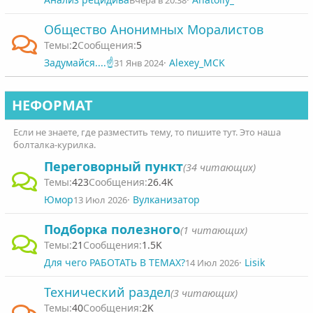
Вчера в 20:38
Общество Анонимных Моралистов
2
5
Задумайся....☝️
Alexey_MCK
31 Янв 2024
НЕФОРМАТ
Если не знаете, где разместить тему, то пишите тут. Это наша
болталка-курилка.
Переговорный пункт
(34 читающих)
423
26.4K
Юмор
Вулканизатор
13 Июл 2026
Подборка полезного
(1 читающих)
21
1.5K
Для чего РАБОТАТЬ В ТЕМАХ?
Lisik
14 Июл 2026
Технический раздел
(3 читающих)
40
2K