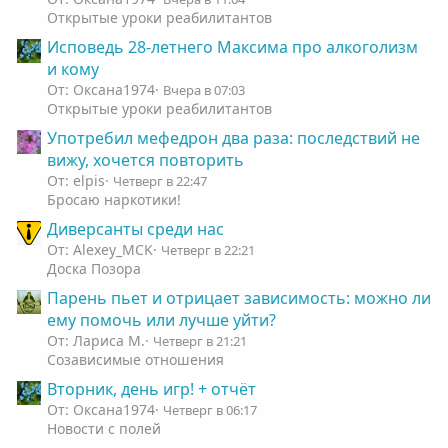
Открытые уроки реабилитантов
Исповедь 28-летнего Максима про алкоголизм
и кому
От: Оксана1974
Вчера в 07:03
Открытые уроки реабилитантов
Употребил мефедрон два раза: последствий не
вижу, хочется повторить
От: elpis
Четверг в 22:47
Бросаю наркотики!
Диверсанты среди нас
От: Alexey_MCK
Четверг в 22:21
Доска Позора
Парень пьет и отрицает зависимость: можно ли
ему помочь или лучше уйти?
От: Лариса М.
Четверг в 21:21
Созависимые отношения
Вторник, день игр! + отчёт
От: Оксана1974
Четверг в 06:17
Новости с полей