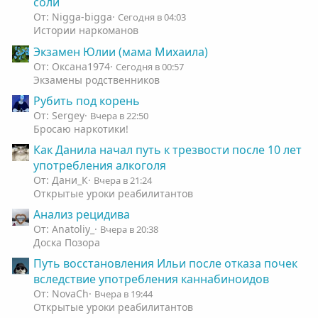
соли
От: Nigga-bigga
Сегодня в 04:03
Истории наркоманов
Экзамен Юлии (мама Михаила)
От: Оксана1974
Сегодня в 00:57
Экзамены родственников
Рубить под корень
От: Sergey
Вчера в 22:50
Бросаю наркотики!
Как Данила начал путь к трезвости после 10 лет
употребления алкоголя
От: Дани_К
Вчера в 21:24
Открытые уроки реабилитантов
Анализ рецидива
От: Anatoliy_
Вчера в 20:38
Доска Позора
Путь восстановления Ильи после отказа почек
вследствие употребления каннабиноидов
От: NovaCh
Вчера в 19:44
Открытые уроки реабилитантов