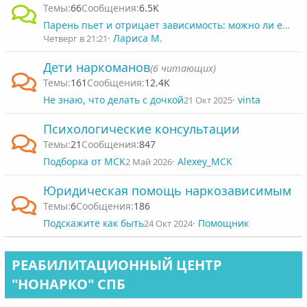
66
6.5K
Парень пьет и отрицает зависимость: можно ли ему помочь или лучше уйти?
Лариса М.
Четверг в 21:21
Дети наркоманов
(6 читающих)
161
12.4K
Не знаю, что делать с дочкой
vinta
21 Окт 2025
Психологические консультации
21
847
Подборка от MCK
Alexey_MCK
2 Май 2026
Юридическая помощь наркозависимым
6
186
Подскажите как быть
Помощник
24 Окт 2024
РЕАБИЛИТАЦИОННЫЙ ЦЕНТР
"НОНАРКО" СПБ