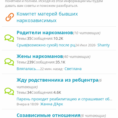
понятней и полней. Исходя из этой информации мы будем
давать вам советы и поможем разобраться.
Комитет матерей бывших
наркозависимых
Родители наркоманов
(10 читающих)
35
10.2K
Срыв(возможно сухой) после рц
Shanty
24 Июл 2026
Жены наркоманов
(40 читающих)
239
35.1K
Вляпалась....
Светлана
22 мин. назад
Жду родственника из ребцентра
(6
читающих)
34
4.6K
Парень проходит реабилитацию и спрашивает обо мне через мать: что это значит?
Жанна Д’Арк
Вчера в 18:09
Созависимые отношения
(6 читающих)