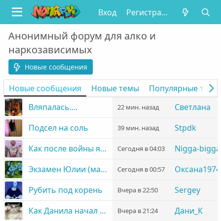
Вход
Регистрация
Анонимный форум для алко и
наркозависимых
Новые сообщения
Новые сообщения
Новые темы
Популярные темы
Вляпалась....
Светлана
22 мин. назад
Подсел на соль
Stpdk
39 мин. назад
Как после войны я оказался в зависимости от соли
Nigga-bigga
Сегодня в 04:03
Экзамен Юлии (мама Михаила)
Оксана1974
Сегодня в 00:57
Рубить под корень
Sergey
Вчера в 22:50
Как Данила начал путь к трезвости после 10 лет употребления алкоголя
Дани_К
Вчера в 21:24