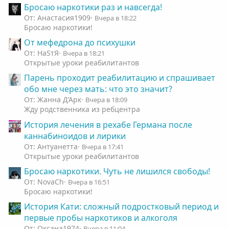
Бросаю наркотики раз и навсегда!
От: Анастасия1909
Вчера в 18:22
Бросаю наркотики!
От мефедрона до психушки
От: НаSтЯ
Вчера в 18:21
Открытые уроки реабилитантов
Парень проходит реабилитацию и спрашивает
обо мне через мать: что это значит?
От: Жанна Д’Арк
Вчера в 18:09
Жду родственника из ребцентра
История лечения в рехабе Германа после
каннабиноидов и лирики
От: Антуанетта
Вчера в 17:41
Открытые уроки реабилитантов
Бросаю наркотики. Чуть не лишился свободы!
От: NovaCh
Вчера в 16:51
Бросаю наркотики!
История Кати: сложный подростковый период и
первые пробы наркотиков и алкоголя
От: Оксана1974
Вчера в 11:04