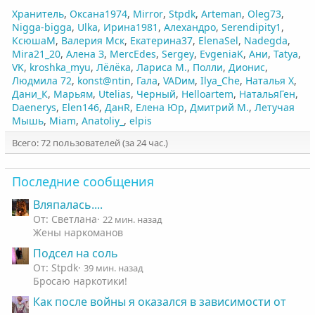
Хранитель
Оксана1974
Mirror
Stpdk
Arteman
Oleg73
Nigga-bigga
Ulka
Ирина1981
Алехандро
Serendipity1
КсюшаМ
Валерия Мск
Екатерина37
ElenaSel
Nadegda
Mira21_20
Алена З
MercEdes
Sergey
EvgeniaK
Ани
Tatya
VK
kroshka_myu
Лёлёка
Лариса М.
Полли
Дионис
Людмила 72
konst@ntin
Гала
VADим
Ilya_Che
Наталья Х
Дани_К
Марьям
Utelias
Черный
Helloartem
НатальяГен
Daenerys
Elen146
ДанR
Елена Юр
Дмитрий М.
Летучая
Мышь
Miam
Anatoliy_
elpis
Всего: 72 пользователей (за 24 час.)
Последние сообщения
Вляпалась....
От: Светлана
22 мин. назад
Жены наркоманов
Подсел на соль
От: Stpdk
39 мин. назад
Бросаю наркотики!
Как после войны я оказался в зависимости от