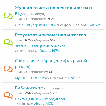
Журнал отчёта по деятельности в
РЦ
(22 читающих)
8
19.2K
Отчет по уборке и готовке
VADим
Воскресенье в 22:41
Результаты экзаменов и тестов
162
682
Экзамен Юлии (мама Михаила)
Оксана1974
Сегодня в 00:57
Собрания и обращения(закрытый
раздел)
8
530
Музыкальная тема
Sosiska32
27 Фев 2024
Библиотека
(2 читающих)
224
1.2K
Притча для нежных родителей
Alexey_MCK
16 Ноя 2025