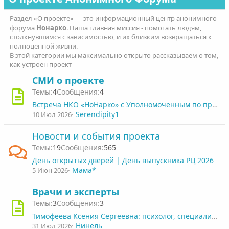
Раздел «О проекте» — это информационный центр анонимного
форума
Нонарко
. Наша главная миссия - помогать людям,
столкнувшимся с зависимостью, и их близким возвращаться к
полноценной жизни.
В этой категории мы максимально открыто рассказываем о том,
как устроен проект
СМИ о проекте
4
4
Встреча НКО «НоНарко» с Уполномоченным по правам ребенка
Serendipity1
10 Июл 2026
Новости и события проекта
19
565
День открытых дверей | День выпускника РЦ 2026
Мама*
5 Июн 2026
Врачи и эксперты
3
3
Тимофеева Ксения Сергеевна: психолог, специалист по психологическому консультированию и психодиагностике
Нинель
31 Июл 2026