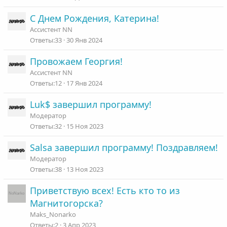
р
С Днем Рождения, Катерина!
е
п
Ассистент NN
л
33
30 Янв 2024
е
Провожаем Георгия!
н
Ассистент NN
о
12
17 Янв 2024
Luk$ завершил программу!
Модератор
32
15 Ноя 2023
Salsa завершил программу! Поздравляем!
Модератор
38
13 Ноя 2023
Приветствую всех! Есть кто то из
Магнитогорска?
Maks_Nonarko
2
3 Апр 2023