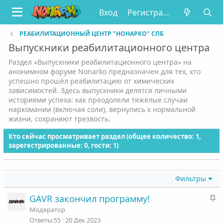
Вход
Регистрация
РЕАБИЛИТАЦИОННЫЙ ЦЕНТР "НОНАРКО" СПБ
Выпускники реабилитационного центра
Раздел «Выпускники реабилитационного центра» на
анонимном форуме Nonarko предназначен для тех, кто
успешно прошёл реабилитацию от химических
зависимостей. Здесь выпускники делятся личными
историями успеха: как преодолели тяжёлые случаи
наркомании (включая соли), вернулись к нормальной
жизни, сохраняют трезвость.
Кто сейчас просматривает раздел (общее количество: 1,
зарегестрированные: 0, гости: 1)
Фильтры
З
GAVR закончил программу!
а
Модератор
к
55
20 Дек 2023