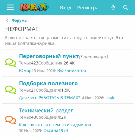
Вход
Регистрация
Форумы
НЕФОРМАТ
Если не знаете, где разместить тему, то пишите тут. Это
наша болталка-курилка.
Переговорный пункт
(3 читающих)
423
26.4K
Юмор
Вулканизатор
13 Июл 2026
Подборка полезного
21
1.5K
Для чего РАБОТАТЬ В ТЕМАХ?
Lisik
14 Июл 2026
Технический раздел
40
2K
Как связаться с кем то из админов
Оксана1974
30 Ноя 2025