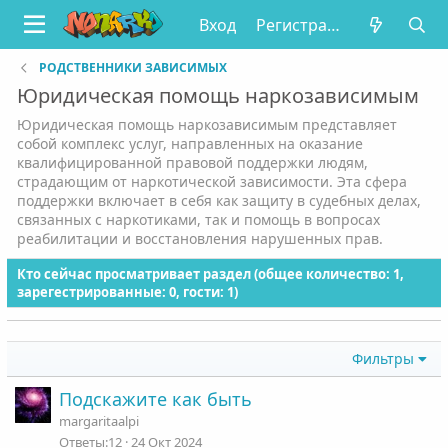
Вход
Регистрация
РОДСТВЕННИКИ ЗАВИСИМЫХ
Юридическая помощь наркозависимым
Юридическая помощь наркозависимым представляет
собой комплекс услуг, направленных на оказание
квалифицированной правовой поддержки людям,
страдающим от наркотической зависимости. Эта сфера
поддержки включает в себя как защиту в судебных делах,
связанных с наркотиками, так и помощь в вопросах
реабилитации и восстановления нарушенных прав.
Кто сейчас просматривает раздел (общее количество: 1,
зарегестрированные: 0, гости: 1)
Фильтры
Подскажите как быть
margaritaalpi
12
24 Окт 2024