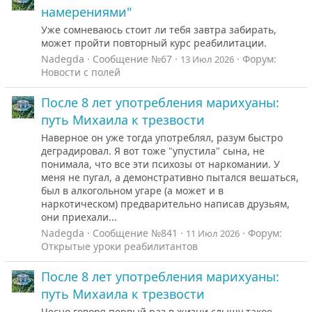
намерениями"
Уже сомневаюсь стоит ли тебя завтра забирать,
может пройти повторный курс реабилитации.
Nadegda
Сообщение №67
Форум:
13 Июл 2026
Новости с полей
После 8 лет употребления марихуаны:
путь Михаила к трезвости
Наверное он уже тогда употреблял, разум быстро
деградировал. Я вот тоже "упустила" сына, не
понимала, что все эти психозы от наркомании. У
меня не пугал, а демонстративно пытался вешаться,
был в алкогольном угаре (а может и в
наркотическом) предварительно написав друзьям,
они приехали...
Nadegda
Сообщение №841
Форум:
11 Июл 2026
Открытые уроки реабилитантов
После 8 лет употребления марихуаны:
путь Михаила к трезвости
Чесно говоря первый раз в жизни слышу такое