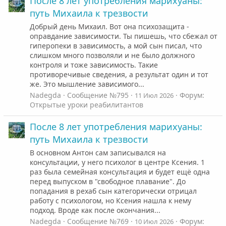
После 8 лет употребления марихуаны:
путь Михаила к трезвости
Добрый день Михаил. Вот она психозащита -
оправдание зависимости. Ты пишешь, что сбежал от
гиперопеки в зависимость, а мой сын писал, что
слишком много позволяли и не было должного
контроля и тоже зависимость. Такие
противоречивые сведения, а результат один и тот
же. Это мышление зависимого...
Nadegda
Сообщение №795
Форум:
11 Июл 2026
Открытые уроки реабилитантов
После 8 лет употребления марихуаны:
путь Михаила к трезвости
В основном Антон сам записывался на
консультации, у него психолог в центре Ксения. 1
раз была семейная консультация и будет ещё одна
перед выпуском в "свободное плавание". До
попадания в рехаб сын категорически отрицал
работу с психологом, но Ксения нашла к нему
подход. Вроде как после окончания...
Nadegda
Сообщение №769
Форум:
10 Июл 2026