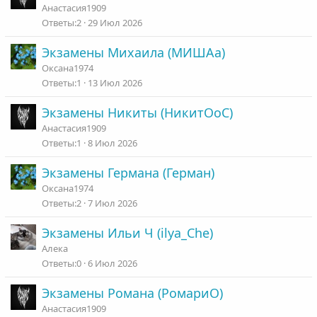
Анастасия1909
о
2
29 Июл 2026
Экзамены Михаила (МИШАа)
Оксана1974
1
13 Июл 2026
Экзамены Никиты (НикитОоС)
Анастасия1909
1
8 Июл 2026
Экзамены Германа (Герман)
Оксана1974
2
7 Июл 2026
Экзамены Ильи Ч (ilya_Che)
Алека
0
6 Июл 2026
Экзамены Романа (РомариО)
Анастасия1909