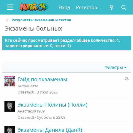
Вход
Регистрация
Результаты экзаменов и тестов
Экзамены больных
Кто сейчас просматривает раздел (общее количество: 1,
зарегестрированные: 0, гости: 1)
Фильтры
З
Гайд по экзаменам
а
Антуанетта
к
0
3 Июл 2025
р
Экзамены Полины (Полли)
е
п
Анастасия1909
л
3
Суббота в 22:08
е
Экзамены Данила (ДанR)
н