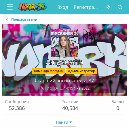
Вход
Регистрация
Пользователи
Антуанетта
Команда форума
Администратор
Старший воспитатель
·
37
Регистрация
15 Янв 2022
Сообщения
Реакции
Баллы
52,386
40,584
0
Найти