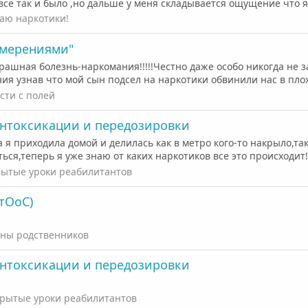
 все так и было ,но дальше у меня складывается ощущение что я
аю наркотики!
амерениями"
шная болезнь-наркомания!!!!!Честно даже особо никогда не за
ния узнав что мой сын подсел на наркотики обвинили нас в плох
сти с полей
интоксикации и передозировки
а я приходила домой и делилась как в метро кого-то накрыло,та
ься,теперь я уже знаю от каких наркотиков все это происходит! 
ытые уроки реабилитантов
тОоС)
ны родственников
интоксикации и передозировки
рытые уроки реабилитантов