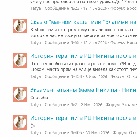
уже у нас проговорено на твоих уроках.До 17 лет
Tatya
Сообщение №23
Форум:
Брос
18 Июл 2026
Сказ о "манной каше" или "благими н
В Мою семью к огромному сожалению пришла стра
которые нас не коснутся,многие из моего окруже
Tatya
Сообщение №55
Форум:
Ново
13 Июл 2026
История терапии в РЦ Никиты после 
Что то я особо таких разговоров не помню?Иногд
шоком. Часто прям на улице видела как стоят гнут
Tatya
Сообщение №453
Форум:
Откр
3 Июл 2026
Экзамен Татьяны (мама Никиты - Ники
Спасибо
Tatya
Сообщение №2
Форум:
Экзаме
2 Июл 2026
История терапии в РЦ Никиты после 
👍
Tatya
Сообщение №405
Форум:
Отк
30 Июн 2026