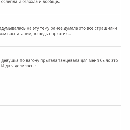
 ослепла и оглохла и вообще...
думывалась на эту тему ранее,думала это все страшилки
ом воспитании,но ведь наркотик...
к девушка по вагону прыгала,танцевала!для меня было это
И да я делилась с...