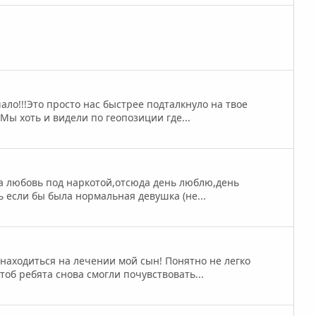
ало!!!Это просто нас быстрее подталкнуло на твое
ы хоть и видели по геопозиции где...
ла любовь под наркотой,отсюда день люблю,день
ь если бы была нормальная девушка (не...
находиться на лечении мой сын! Понятно не легко
об ребята снова смогли почувствовать...