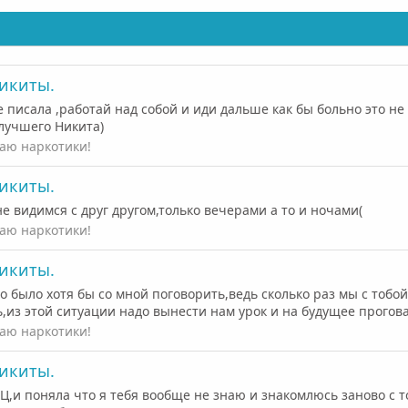
икиты.
бе писала ,работай над собой и иди дальше как бы больно это 
 лучшего Никита)
аю наркотики!
икиты.
 видимся с друг другом,только вечерами а то и ночами(
аю наркотики!
икиты.
было хотя бы со мной поговорить,ведь сколько раз мы с тобой 
,из этой ситуации надо вынести нам урок и на будущее прогова
аю наркотики!
икиты.
Ц,и поняла что я тебя вообще не знаю и знакомлюсь заново с 