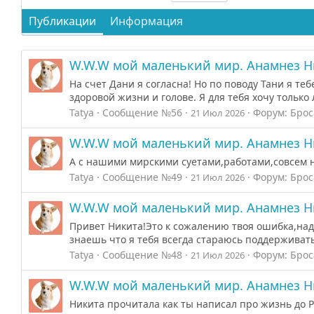
Публикации
Информация
W.W.W мой маленький мир. Анамнез Н
На счет Дани я согласна! Но по поводу Тани я те
здоровой жизни и голове. Я для тебя хочу только
Tatya
Сообщение №56
Форум:
Брос
21 Июл 2026
W.W.W мой маленький мир. Анамнез Н
А с нашими мирскими суетами,работами,совсем не
Tatya
Сообщение №49
Форум:
Брос
21 Июл 2026
W.W.W мой маленький мир. Анамнез Н
Привет Никита!Это к сожалению твоя ошибка,надо 
знаешь что я тебя всегда стараюсь поддерживать
Tatya
Сообщение №48
Форум:
Брос
21 Июл 2026
W.W.W мой маленький мир. Анамнез Н
Никита прочитала как ты написал про жизнь до Р