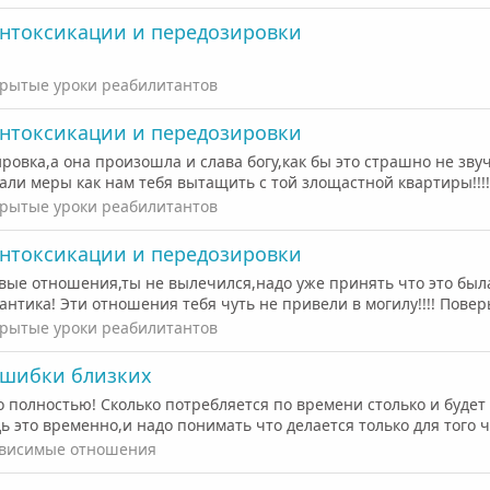
интоксикации и передозировки
рытые уроки реабилитантов
интоксикации и передозировки
овка,а она произошла и слава богу,как бы это страшно не звуч
и меры как нам тебя вытащить с той злощастной квартиры!!!!М
рытые уроки реабилитантов
интоксикации и передозировки
овые отношения,ты не вылечился,надо уже принять что это бы
нтика! Эти отношения тебя чуть не привели в могилу!!!! Повер
рытые уроки реабилитантов
ошибки близких
полностью! Сколько потребляется по времени столько и будет 
 это временно,и надо понимать что делается только для того чт
висимые отношения