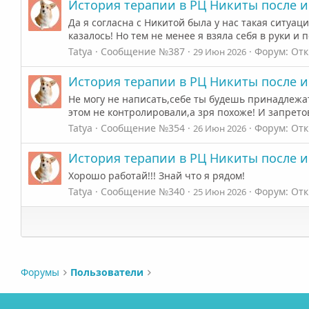
История терапии в РЦ Никиты после 
Да я согласна с Никитой была у нас такая ситуац
казалось! Но тем не менее я взяла себя в руки и
Tatya
Сообщение №387
Форум:
Отк
29 Июн 2026
История терапии в РЦ Никиты после 
Не могу не написать,себе ты будешь принадлежать
этом не контролировали,а зря похоже! И запретов
Tatya
Сообщение №354
Форум:
Отк
26 Июн 2026
История терапии в РЦ Никиты после 
Хорошо работай!!! Знай что я рядом!
Tatya
Сообщение №340
Форум:
Отк
25 Июн 2026
Форумы
Пользователи