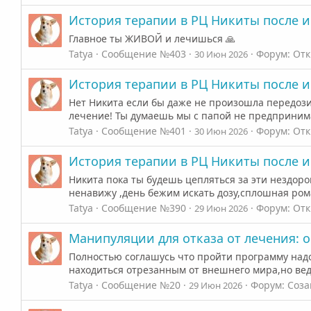
История терапии в РЦ Никиты после 
Главное ты ЖИВОЙ и лечишься 🙏
Tatya
Сообщение №403
Форум:
Отк
30 Июн 2026
История терапии в РЦ Никиты после 
Нет Никита если бы даже не произошла передозир
лечение! Ты думаешь мы с папой не предпринимал
Tatya
Сообщение №401
Форум:
Отк
30 Июн 2026
История терапии в РЦ Никиты после 
Никита пока ты будешь цепляться за эти нездор
ненавижу ,день бежим искать дозу,сплошная рома
Tatya
Сообщение №390
Форум:
Отк
29 Июн 2026
Манипуляции для отказа от лечения: 
Полностью соглашусь что пройти программу надо 
находиться отрезанным от внешнего мира,но ведь
Tatya
Сообщение №20
Форум:
Соза
29 Июн 2026