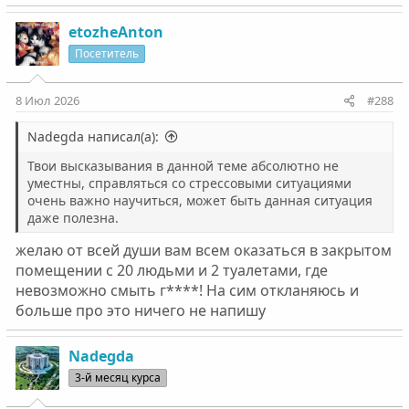
а
к
etozheAnton
ц
Посетитель
и
и
:
8 Июл 2026
#288
Nadegda написал(а):
Твои высказывания в данной теме абсолютно не
уместны, справляться со стрессовыми ситуациями
очень важно научиться, может быть данная ситуация
даже полезна.
желаю от всей души вам всем оказаться в закрытом
помещении с 20 людьми и 2 туалетами, где
невозможно смыть г****! На сим откланяюсь и
больше про это ничего не напишу
Nadegda
3-й месяц курса