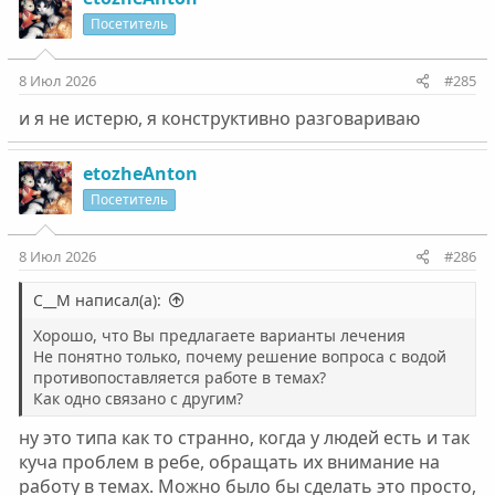
ц
Посетитель
и
и
:
8 Июл 2026
#285
и я не истерю, я конструктивно разговариваю
etozheAnton
Посетитель
8 Июл 2026
#286
С__М написал(а):
Хорошо, что Вы предлагаете варианты лечения
Не понятно только, почему решение вопроса с водой
противопоставляется работе в темах?
Как одно связано с другим?
ну это типа как то странно, когда у людей есть и так
куча проблем в ребе, обращать их внимание на
работу в темах. Можно было бы сделать это просто,