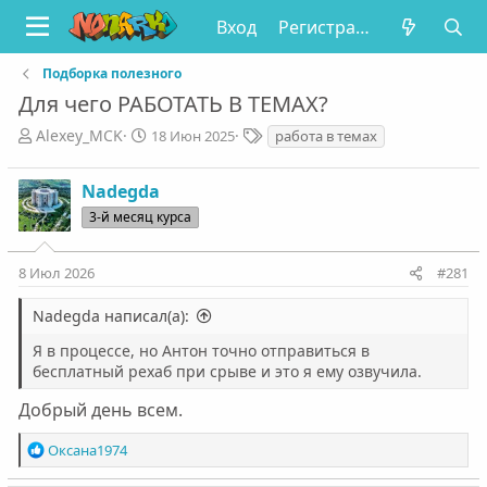
Вход
Регистрация
Подборка полезного
Для чего РАБОТАТЬ В ТЕМАХ?
А
Д
Т
Alexey_MCK
18 Июн 2025
работа в темах
в
а
е
т
т
г
Nadegda
о
а
и
р
н
3-й месяц курса
т
а
е
ч
8 Июл 2026
#281
м
а
ы
л
Nadegda написал(а):
а
Я в процессе, но Антон точно отправиться в
бесплатный рехаб при срыве и это я ему озвучила.
Добрый день всем.
Р
Оксана1974
е