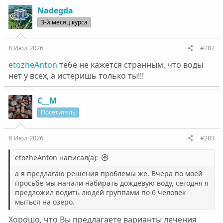
а
к
Nadegda
ц
3-й месяц курса
и
и
:
8 Июл 2026
#282
etozheAnton
тебе не кажется странным, что воды
нет у всех, а истеришь только ты!!!
С__М
Посетитель
8 Июл 2026
#283
etozheAnton написал(а):
а я предлагаю решения проблемы же. Вчера по моей
просьбе мы начали набирать дождевую воду, сегодня я
предложил водить людей группами по 6 человек
мыться на озеро.
Хорошо, что Вы предлагаете варианты лечения