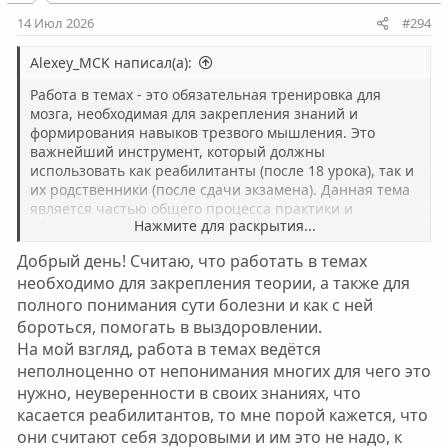
и
:
14 Июл 2026
#294
Alexey_MCK написал(а):
Работа в темах - это обязательная тренировка для
мозга, необходимая для закрепления знаний и
формирования навыков трезвого мышления. Это
важнейший инструмент, который должны
использовать как реабилитанты (после 18 урока), так и
их родственники (после сдачи экзамена). Данная тема
является частью общего процесса практики и
Нажмите для раскрытия...
обучения.
Добрый день! Считаю, что работать в темах
Навигация по материалам для работы в темах:
необходимо для закрепления теории, а также для
полного понимания сути болезни и как с ней
"По поводу работы в темах"
- почему теория без
практики не меняет мышление и как перенести
бороться, помогать в выздоровлении.
знания в глубинную память.
На мой взгляд, работа в темах ведётся
"Шаблон работы в темах"
- пошаговый алгоритм: от
неполноценно от непонимания многих для чего это
разбора анкет и выявления рычагов давления до
нужно, неуверенности в своих знаниях, что
правил безопасности.
касается реабилитантов, то мне порой кажется, что
"Всё та же тема о работе в темах"
- организационные
они считают себя здоровыми и им это не надо, к
требования: нормы активности, отчетность и