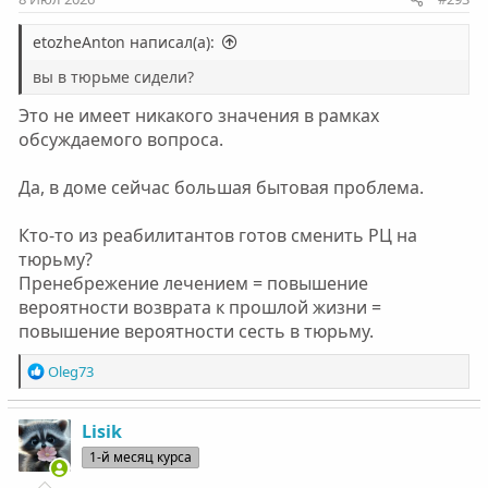
etozheAnton написал(а):
вы в тюрьме сидели?
Это не имеет никакого значения в рамках
обсуждаемого вопроса.
Да, в доме сейчас большая бытовая проблема.
Кто-то из реабилитантов готов сменить РЦ на
тюрьму?
Пренебрежение лечением = повышение
вероятности возврата к прошлой жизни =
повышение вероятности сесть в тюрьму.
Р
Oleg73
е
а
к
Lisik
ц
1-й месяц курса
и