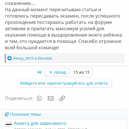
последствия саботажа.
сожалению....
"Почему реабилитанты не работают в темах гостей?"
-
На данный момент перечитываю статьи и
разбор страхов, отговорок и того, почему помощь
готовлюсь пересдавать экзамен, после успешного
новичкам - лучший индикатор зрелости.
прохождения постараюсь работать на форуме
активнее и прилагать максимум усилий для
-
оказания помощи в выздоровлении моего ребёнка
просмотрел несколько последних "Работ в темах"
и тем, кто нуждается в помощи. Спасибо огромное
зрелище - печальное
всей большой команде!
такое ощущение, что пишут для отмазки.
Р
Alexey_MCK
и
ElenaSel
Напишите:
е
а
First
Назад
15 из 15
1. Для чего необходима работа в темах?
к
2. Почему работа в темах ведется неполноценно?
ц
Войдите или зарегистрируйтесь для ответа.
и
и
:
WhatsApp
Электронная почта
Ссылка
Поделиться:
Похожие темы
Анкета для зависимого