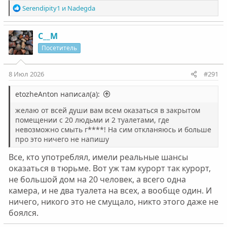
Р
Serendipity1
и
Nadegda
е
а
к
С__М
ц
Посетитель
и
и
:
8 Июл 2026
#291
etozheAnton написал(а):
желаю от всей души вам всем оказаться в закрытом
помещении с 20 людьми и 2 туалетами, где
невозможно смыть г****! На сим откланяюсь и больше
про это ничего не напишу
Все, кто употреблял, имели реальные шансы
оказаться в тюрьме. Вот уж там курорт так курорт,
не большой дом на 20 человек, а всего одна
камера, и не два туалета на всех, а вообще один. И
ничего, никого это не смущало, никто этого даже не
боялся.