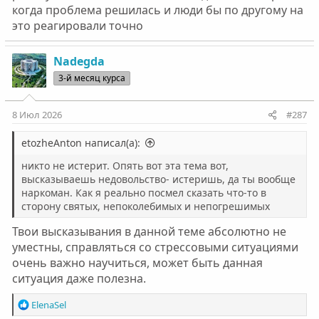
когда проблема решилась и люди бы по другому на
это реагировали точно
Nadegda
3-й месяц курса
8 Июл 2026
#287
etozheAnton написал(а):
никто не истерит. Опять вот эта тема вот,
высказываешь недовольство- истеришь, да ты вообще
наркоман. Как я реально посмел сказать что-то в
сторону святых, непоколебимых и непогрешимых
Твои высказывания в данной теме абсолютно не
уместны, справляться со стрессовыми ситуациями
очень важно научиться, может быть данная
ситуация даже полезна.
Р
ElenaSel
е