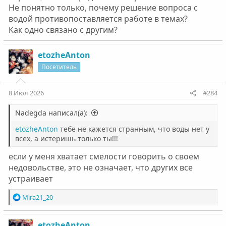
Не понятно только, почему решение вопроса с
водой противопоставляется работе в темах?
Как одно связано с другим?
etozheAnton
Посетитель
8 Июл 2026
#284
Nadegda написал(а):
etozheAnton
тебе не кажется странным, что воды нет у
всех, а истеришь только ты!!!
если у меня хватает смелости говорить о своем
недовольстве, это не означает, что других все
устраивает
Р
Mira21_20
е
а
к
etozheAnton