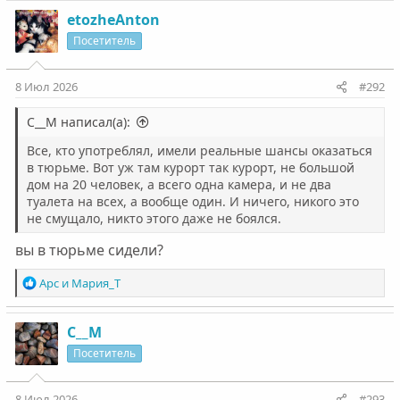
etozheAnton
Посетитель
8 Июл 2026
#292
С__М написал(а):
Все, кто употреблял, имели реальные шансы оказаться
в тюрьме. Вот уж там курорт так курорт, не большой
дом на 20 человек, а всего одна камера, и не два
туалета на всех, а вообще один. И ничего, никого это
не смущало, никто этого даже не боялся.
вы в тюрьме сидели?
Р
Арс
и
Мария_Т
е
а
к
С__М
ц
Посетитель
и
и
:
8 Июл 2026
#293