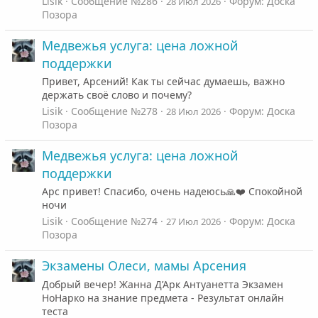
Lisik
Сообщение №286
Форум:
Доска
28 Июл 2026
Позора
Медвежья услуга: цена ложной
поддержки
Привет, Арсений! Как ты сейчас думаешь, важно
держать своё слово и почему?
Lisik
Сообщение №278
Форум:
Доска
28 Июл 2026
Позора
Медвежья услуга: цена ложной
поддержки
Арс привет! Спасибо, очень надеюсь🙏❤️ Спокойной
ночи
Lisik
Сообщение №274
Форум:
Доска
27 Июл 2026
Позора
Экзамены Олеси, мамы Арсения
Добрый вечер! Жанна Д’Арк Антуанетта Экзамен
НоНарко на знание предмета - Результат онлайн
теста