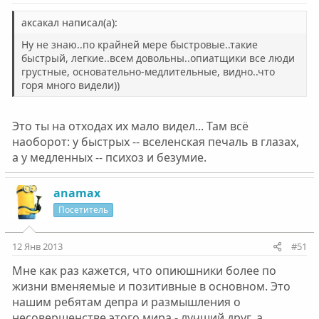
аксакал написал(а):
Ну не знаю..по крайней мере быстровые..такие
быстрый, легкие..всем довольны..опиатщики все люди
грустные, основательно-медлительные, видно..что
горя много видели))
Это ты на отходах их мало видел... Там всё
наоборот: у быстрых -- вселенская печаль в глазах,
а у медленных -- психоз и безумие.
anamax
Посетитель
12 Янв 2013
#51
Мне как раз кажется, что опиюшники более по
жизни вменяемые и позитивные в основном. Это
нашим ребятам депра и размышления о
несовершенстве этого мира - лучший друг, а