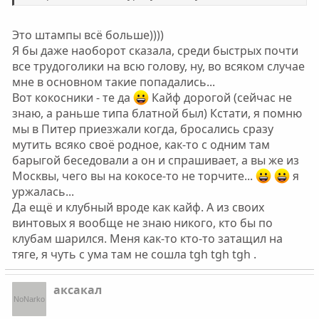
Это штампы всё больше))))
Я бы даже наоборот сказала, среди быстрых почти
все трудоголики на всю голову, ну, во всяком случае
мне в основном такие попадались...
Вот кокосники - те да
Кайф дорогой (сейчас не
знаю, а раньше типа блатной был) Кстати, я помню
мы в Питер приезжали когда, бросались сразу
мутить всяко своё родное, как-то с одним там
барыгой беседовали а он и спрашивает, а вы же из
Москвы, чего вы на кокосе-то не торчите...
я
уржалась...
Да ещё и клубный вроде как кайф. А из своих
винтовых я вообще не знаю никого, кто бы по
клубам шарился. Меня как-то кто-то затащил на
тяге, я чуть с ума там не сошла tgh tgh tgh .
аксакал