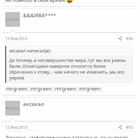
не повезло в своё время
&&&ИВА****
12 Янв 2013
#54
аксакал написал(а):
Да почему..в несовершенстве мира..тут мы все равны
были..Опиатщики наверное относятся более
обреченно к этому..- нам ничего не изменить..мы все
умрем)
:mrgreen: :mrgreen: :mrgreen: :mrgreen:
аксакал
12 Янв 2013
#55
Думаешь амфитаминщики латентные..да ну вроде