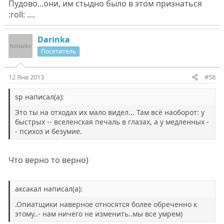
Пудово...они, им стыдно было в этом признаться
:roll: ....
Darinka
Посетитель
12 Янв 2013
#58
sp написал(а):
Это ты на отходах их мало видел... Там всё наоборот: у
быстрых -- вселенская печаль в глазах, а у медленных -
- психоз и безумие.
Что верно то верно)
аксакал написал(а):
.Опиатщики наверное относятся более обреченно к
этому..- нам ничего не изменить..мы все умрем)