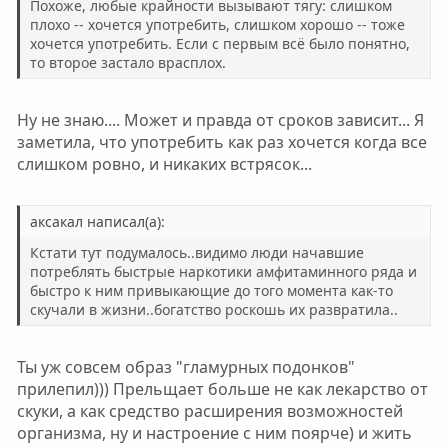
Похоже, любые крайности вызывают тягу: слишком
плохо -- хочется употребить, слишком хорошо -- тоже
хочется употребить. Если с первым всё было понятно,
то второе застало врасплох.
Ну не знаю.... Может и правда от сроков зависит... Я
заметила, что употребить как раз хочется когда все
слишком ровно, и никаких встрясок...
аксакал написал(а):
Кстати тут подумалось..видимо люди начавшие
потреблять быстрые наркотики амфитаминного ряда и
быстро к ним привыкающие до того момента как-то
скучали в жизни..богатство роскошь их развратила..
Ты уж совсем образ "гламурных подонков"
прилепил))) Прельщает больше не как лекарство от
скуки, а как средство расширения возможностей
организма, ну и настроение с ним поярче) и жить