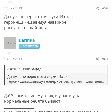
12 Янв 2013
#59
Да ну..я не верю в эти слухи..Их злые
героинщики..завидуя наверное
распускают..шайтаны..
Darinka
Посетитель
13 Янв 2013
#60
аксакал написал(а):
Да ну..я не верю в эти слухи..Их злые
героинщики..завидуя наверное распускают..шайтаны..
Да! Злюки такие) Ну а так, и у вас и у нас
нормальные ребята бывают)
_________________