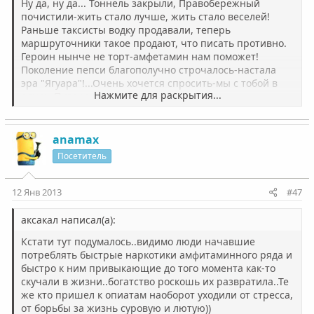
Ну да, ну да... Тоннель закрыли, Правобережный
почистили-жить стало лучше, жить стало веселей!
Раньше таксисты водку продавали, теперь
маршруточники такое продают, что писать противно.
Героин нынче не торт-амфетамин нам поможет!
Поколение пепси благополучно строчалось-настала
эра "Ягуара"!...Очень хочется спросить-мы с тобой в
Нажмите для раскрытия...
одном Питере живем?
А торчать реально не круто..Круто вести здоровый
образ жизни и гордиться своей нацией! Только у нас и
anamax
за это статья есть. Особенно в Питере.
Посетитель
_________________
Модератор никому ничего не должен
!
У тебя вообще совесть есть?!
12 Янв 2013
#47
— Ага, вот она, на полке с гуманизмом и верой в
человечество.
аксакал написал(а):
Кстати тут подумалось..видимо люди начавшие
потреблять быстрые наркотики амфитаминного ряда и
быстро к ним привыкающие до того момента как-то
скучали в жизни..богатство роскошь их развратила..Те
же кто пришел к опиатам наоборот уходили от стресса,
от борьбы за жизнь суровую и лютую))