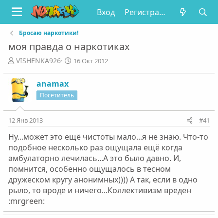
Вход
Регистрация
Бросаю наркотики!
моя правда о наркотиках
А
Д
VISHENKA926
16 Окт 2012
в
а
т
т
anamax
о
а
Посетитель
р
н
т
а
е
ч
12 Янв 2013
#41
м
а
ы
л
Ну...может это ещё чистоты мало...я не знаю. Что-то
а
подобное несколько раз ощущала ещё когда
амбулаторно лечилась...А это было давно. И,
помнится, особенно ощущалось в тесном
дружеском кругу анонимных)))) А так, если в одно
рыло, то вроде и ничего...Коллективизм вреден
:mrgreen: