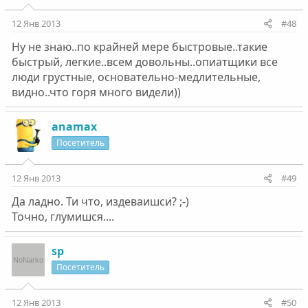
12 Янв 2013
#48
Ну не знаю..по крайней мере быстровые..такие
быстрый, легкие..всем довольны..опиатщики все
люди грустные, основательно-медлительные,
видно..что горя много видели))
anamax
Посетитель
12 Янв 2013
#49
Да ладно. Ти что, издеваишси? ;-)
Точно, глумишся....
sp
Посетитель
12 Янв 2013
#50