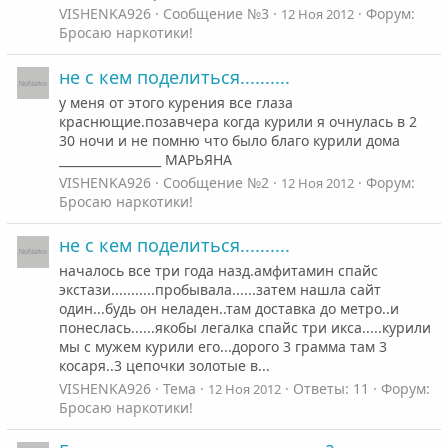
VISHENKA926
Сообщение №3
Форум:
12 Ноя 2012
Бросаю наркотики!
не с кем поделиться..........
у меня от этого курения все глаза
краснющие.позавчера когда курили я очнулась в 2
30 ночи и не помню что было благо курили дома
_________________ МАРЬЯНА
VISHENKA926
Сообщение №2
Форум:
12 Ноя 2012
Бросаю наркотики!
не с кем поделиться..........
началось все три года назд.амфитамин спайс
экстази...........пробывала......затем нашла сайт
один...будь он неладен..там доставка до метро..и
понеслась......якобы легалка спайс три икса.....курили
мы с мужем курили его...дорого 3 грамма там 3
косаря..3 цепочки золотые в...
VISHENKA926
Тема
Ответы: 11
Форум:
12 Ноя 2012
Бросаю наркотики!