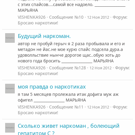
с этих спайсов....самой все надоело. _________________
МАРЬЯНА
VISHENKA926
Сообщение №10
Форум:
12 Ноя 2012
Бросаю наркотики!
Будущий наркоман.
автор не пробуй герыч я 2 раза пробывала и его и
метадон не йас.не мое курю спайс подсела дура.а
удоволльствие нынче дорогое щас..обую хоть до
нового года бросить _________________ МАРЬЯНА
VISHENKA926
Сообщение №128
Форум:
12 Ноя 2012
Бросаю наркотики!
моя правда о наркотиках
я там 5 месяцев пролежала итак дофига муж аж
офигел _________________ МАРЬЯНА
VISHENKA926
Сообщение №11
Форум:
12 Ноя 2012
Бросаю наркотики!
Сколько живет наркоман , болеющий
гепатитом С ?