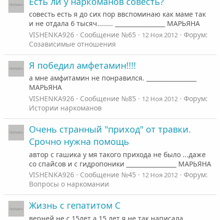
Есть ли у наркоманов совесть?
совесть есть я до сих пор ввспоминаю как маме так
и не отдала 6 тысяч........ _________________ МАРЬЯНА
VISHENKA926
Сообщение №65
Форум:
12 Ноя 2012
Созависимые отношения
Я победил амфетамин!!!!
а мне амфитамин не понравился. _________________
МАРЬЯНА
VISHENKA926
Сообщение №85
Форум:
12 Ноя 2012
Истории наркоманов
Очень странный "приход" от травки.
Срочно нужна помощь
автор с гашика у мя такого прихода не было ...даже
со спайсов и с гидропоники _________________ МАРЬЯНА
VISHENKA926
Сообщение №45
Форум:
12 Ноя 2012
Вопросы о наркомании
Жизнь с гепатитом С
верней не с 15лет а 15 лет я не так написала