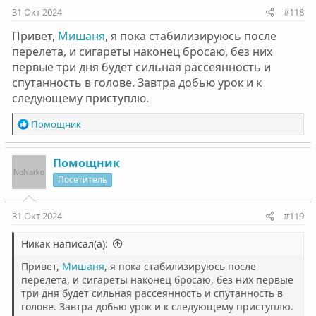
31 Окт 2024
#118
Мама Котьки
: авторитарная - в грубой форме сказала
исправить ошибки Котьке,
Привет,
Мишаня
, я пока стабилизируюсь после
перелета, и сигареты наконец бросаю, без них
Мораль
: мораль заключается в том, что воровство -
первые три дня будет сильная рассеянность и
это воровство, вне зависимости от того, что было
спутанность в голове. Завтра добью урок и к
украдено. Воровать - плохо. Воспитывать ребенка
следующему приступлю.
нужно правильно и с детства объяснять то, какие вещи
делать нельзя, Мама в этом случае в грубой форме
Р
Помощник
показала Котьке пример.
е
а
к
Помощник
ц
Посетитель
и
и
:
31 Окт 2024
#119
Никак написал(а):
Привет,
Мишаня
, я пока стабилизируюсь после
перелета, и сигареты наконец бросаю, без них первые
три дня будет сильная рассеянность и спутанность в
голове. Завтра добью урок и к следующему приступлю.