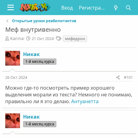
Вход
Регистрация
Открытые уроки реабилитантов
Меф внутривенно
А
Д
Т
Karinа
21 Окт 2024
мефедрон
в
а
е
т
т
г
Никак
о
а
и
р
н
1-й месяц курса
т
а
е
ч
26 Окт 2024
#101
м
а
ы
л
Можно где-то посмотреть пример хорошего
а
выделения морали из текста? Немного не понимаю,
правильно ли я это делаю.
Антуанетта
Никак
1-й месяц курса