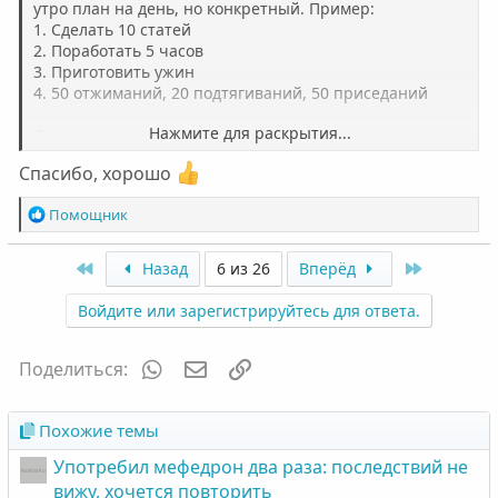
утро план на день, но конкретный. Пример:
1. Сделать 10 статей
2. Поработать 5 часов
3. Приготовить ужин
4. 50 отжиманий, 20 подтягиваний, 50 приседаний
Нажмите для раскрытия...
Думаю, ты понял, пункты свои. Завтра утром жду,
хорошего отдыха.
Спасибо, хорошо
Р
Помощник
е
а
First
Last
Назад
6 из 26
Вперёд
к
ц
Войдите или зарегистрируйтесь для ответа.
и
и
:
WhatsApp
Электронная почта
Ссылка
Поделиться:
Похожие темы
Употребил мефедрон два раза: последствий не
вижу, хочется повторить