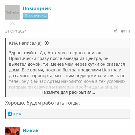
а
к
Помощник
ц
Посетитель
и
и
:
31 Окт 2024
#114
КИА написал(а):
Здравствуйте! Да, Артем все верно написал.
Практически сразу после выезда из Центра, он
вылетел домой, т.е. менее чем через сутки он оказался
дома. Все время, пока он был за пределами Центра и
до самого аэропорта, мы с ним поддерживали связь по
телефону. Сейчас Артем находится дома в тех условиях,
которые он озвучил и намерен пройти дальнейшее
Нажмите для раскрытия...
обучение, находясь в изоляции.
Хорошо, будем работать тогда.
Р
КИА
е
а
к
Никак