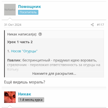
Помощник
Посетитель
31 Окт 2024
#117
Никак написал(а):
Урок 1 часть 2
1.
Носов "Огурцы"
Павлик
: беспринципный - придумал идею воровать,
стрелочник - переложил ответственность за огурцы на
Котьку.
Нажмите для раскрытия...
Котька
: ведомый - согласился воровать огурцы вместе
Ещё видишь мораль?
с Павликом, а потом по желанию Павлика забрал
огурцы, отходчивый - вернул огурцы Сторожу, добрый -
хотел порадовать Маму.
Никак
1-й месяц курса
Сторож
: справедливый - взял огурцы без нареканий
обратно, добрый - простил Котьку за проступок.