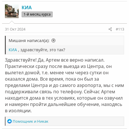
КИА
1-й месяц курса
31 Окт 2024
#113
Мишаня написал(а):
КИА
, здравствуйте, это так?
Здравствуйте! Да, Артем все верно написал.
Практически сразу после выезда из Центра, он
вылетел домой, т.е. менее чем через сутки он
оказался дома. Все время, пока он был за
пределами Центра и до самого аэропорта, мы с ним
поддерживали связь по телефону. Сейчас Артем
находится дома в тех условиях, которые он озвучил
и намерен пройти дальнейшее обучение, находясь
в изоляции.
Р
Помощник
и
Никак
е