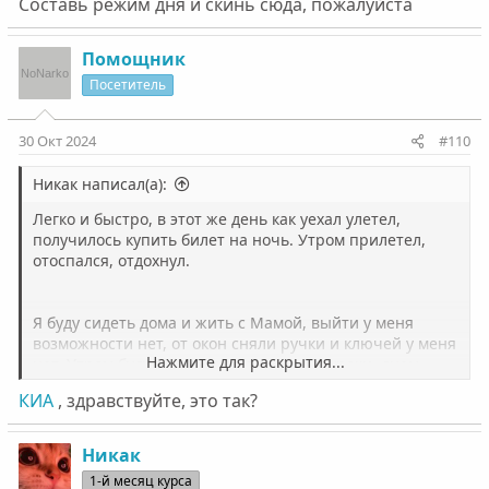
Составь режим дня и скинь сюда, пожалуйста
захотелось читать. На следующей неделе буду
проходить всех врачей, делать ФГДС и т.д. вместе с
Мамой. В общем, постепенно буду вливаться в процесс
Помощник
и работать над своим будущим)
Посетитель
30 Окт 2024
#110
Никак написал(а):
Легко и быстро, в этот же день как уехал улетел,
получилось купить билет на ночь. Утром прилетел,
отоспался, отдохнул.
Я буду сидеть дома и жить с Мамой, выйти у меня
возможности нет, от окон сняли ручки и ключей у меня
Нажмите для раскрытия...
нет. Утром буду просыпаться и делать уроки, днем,
если нужно, работать и читать литературу которую
КИА
, здравствуйте, это так?
захотелось читать. На следующей неделе буду
проходить всех врачей, делать ФГДС и т.д. вместе с
Мамой. В общем, постепенно буду вливаться в процесс
Никак
и работать над своим будущим)
1-й месяц курса