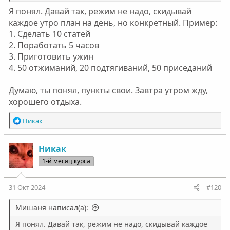
Я понял. Давай так, режим не надо, скидывай
каждое утро план на день, но конкретный. Пример:
1. Сделать 10 статей
2. Поработать 5 часов
3. Приготовить ужин
4. 50 отжиманий, 20 подтягиваний, 50 приседаний
Думаю, ты понял, пункты свои. Завтра утром жду,
хорошего отдыха.
Р
Никак
е
а
к
Никак
ц
1-й месяц курса
и
и
:
31 Окт 2024
#120
Мишаня написал(а):
Я понял. Давай так, режим не надо, скидывай каждое