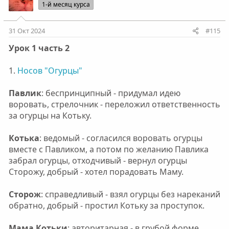
ц
1-й месяц курса
и
и
:
31 Окт 2024
#115
Урок 1 часть 2
1.
Носов "Огурцы"
Павлик
: беспринципный - придумал идею
воровать, стрелочник - переложил ответственность
за огурцы на Котьку.
Котька
: ведомый - согласился воровать огурцы
вместе с Павликом, а потом по желанию Павлика
забрал огурцы, отходчивый - вернул огурцы
Сторожу, добрый - хотел порадовать Маму.
Сторож
: справедливый - взял огурцы без нареканий
обратно, добрый - простил Котьку за проступок.
Мама Котьки
: авторитарная - в грубой форме