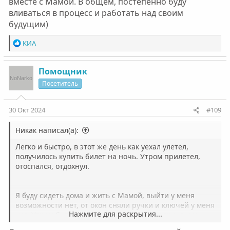
вместе с Мамой. В общем, постепенно буду
вливаться в процесс и работать над своим
будущим)
Р
КИА
е
а
к
Помощник
ц
Посетитель
и
и
:
30 Окт 2024
#109
Никак написал(а):
Легко и быстро, в этот же день как уехал улетел,
получилось купить билет на ночь. Утром прилетел,
отоспался, отдохнул.
Я буду сидеть дома и жить с Мамой, выйти у меня
возможности нет, от окон сняли ручки и ключей у меня
Нажмите для раскрытия...
нет. Утром буду просыпаться и делать уроки, днем,
если нужно, работать и читать литературу которую