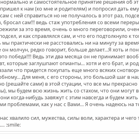
ь нормально и самостоятельное принятие решения об это
м пришел к нам (ко мне и родителям) и попросил дать ем
ам с ней справиться но не получалось в этот раз, подсе
з, бросал сам!!! ведь стаж употребления со всеми перер
ережили за это время, очень о много переговорили, очен
подсел, и как справлялся сам, и что его подтолкнуло к то
ь мы практически не расстовались ни на минуту за время
 он молчун, редко говорит, больше делает...Я хоть и по
 это победа!!!! Ведь эти два месяца он не принимает воо
т, которые заглушпают опианты... хотя и его брат, и род
азали что придется покупать еще много всяких снотвор
бному... Для меня, с его стороны, это большой шаг в на
 (решайте сами) в этой стуации, что все мы прекрасно
ы), мы будем всю жизнь жить со стахом, что они могут ве
о они когда-нибудь завяжут с этим навсегда и будем жи
 проблемами, как у нас с Вами... Я очень надеюсь на то
нас хвалило сил, мужества, силы воли, характера и чего
. :smile: