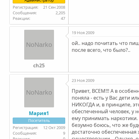
Администратор
21 Сен 2008
2,205
47
19 Ноя 2009
ой.. надо почитать что пишу
после всего, что было?..
ch25
23 Ноя 2009
Привет, ВСЕМ!!! А в особен
поняла - есть у Вас дети ил
НИКОГДА и, в принципе, эт
обеспеченный человек, у 
Мария1
ему принимать наркотики. Я
Посетитель
безумно боюсь, что же буде
12 Окт 2009
достаточно обеспеченная 
9
существовании... Однако, о
0