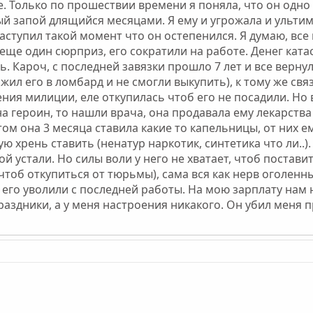
ое. Только по прошествии времени я поняла, что он одно
й запой длящийся месяцами. Я ему и угрожала и ультим
аступил такой момент что он остепенился. Я думаю, все 
еще один сюрприз, его сократили на работе. Денег ката
. Кароч, с последней завязки прошло 7 лет и все вернуло
ожил его в ломбард и не смогли выкупить), к тому же с
ения милиции, еле откупилась чтоб его не посадили. Но в
на героин, то нашли врача, она продавала ему лекарств
том она 3 месяца ставила какие то капельницы, от них ем
ю хрень ставить (ненатур наркотик, синтетика что ли..)
кой устали. Но силы воли у него не хватает, чтоб постав
тоб откупиться от тюрьмы), сама вся как нерв оголен
: его уволили с последней работы. На мою зарплату нам 
раздники, а у меня настроения никакого. Он убил меня п