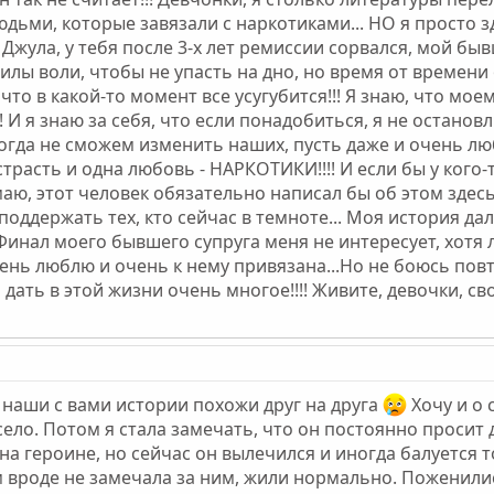
юдьми, которые завязали с наркотиками... НО я прост
жула, у тебя после 3-х лет ремиссии сорвался, мой бывш
силы воли, чтобы не упасть на дно, но время от времени
что в какой-то момент все усугубится!!! Я знаю, что мое
И я знаю за себя, что если понадобиться, я не остановл
гда не сможем изменить наших, пусть даже и очень лю
 страсть и одна любовь - НАРКОТИКИ!!!! И если бы у кого
думаю, этот человек обязательно написал бы об этом зде
оддержать тех, кто сейчас в темноте... Моя история дал
инал моего бывшего супруга меня не интересует, хотя лу
ень люблю и очень к нему привязана...Но не боюсь повт
 дать в этой жизни очень многое!!!! Живите, девочки, с
к наши с вами истории похожи друг на друга
Хочу и о 
село. Потом я стала замечать, что он постоянно просит
 на героине, но сейчас он вылечился и иногда балуется 
вроде не замечала за ним, жили нормально. Поженились