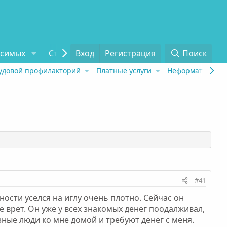
исимых
Статьи
Вход
Отзывы
Регистрация
О проекте
Поиск
Tel
удовой профилакторий
Платные услуги
Неформат
Рех
#41
ьности уселся на иглу очень плотно. Сейчас он
е врет. Он уже у всех знакомых денег поодалживал,
зные люди ко мне домой и требуют денег с меня.