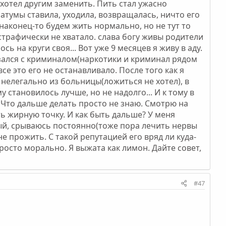
 хотел другим заменить. Пить стал ужасно
атумы ставила, уходила, возвращалась, ничто его
наконец-то будем жить нормально, но не тут то
страфически не хватало. слава богу живы родители
сь на круги своя... Вот уже 9 месяцев я живу в аду.
вязался с криминалом(наркотики и криминал рядом
се это его не останавливало. После того как я
а нелегально из больницы(ложиться не хотел), в
у становилось лучше, но не надолго... И к тому в
. Что дальше делать просто не знаю. Смотрю на
ить жирную точку. И как быть дальше? У меня
ный, срываюсь постоянно(тоже пора лечить нервы
не прожить. С такой репутацией его вряд ли куда-
росто морально. Я выжата как лимон. Дайте совет,
#47