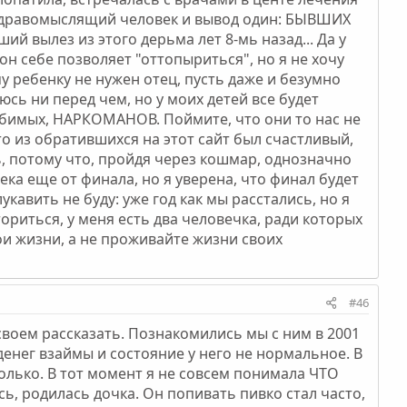
о здравомыслящий человек и вывод один: БЫВШИХ
ий вылез из этого дерьма лет 8-мь назад... Да у
 он себе позволяет "оттопыриться", но я не хочу
му ребенку не нужен отец, пусть даже и безумно
юсь ни перед чем, но у моих детей все будет
бимых, НАРКОМАНОВ. Поймите, что они то нас не
-то из обратившихся на этот сайт был счастливый,
сь, потому что, пройдя через кошмар, однозначно
ека еще от финала, но я уверена, что финал будет
кавить не буду: уже год как мы расстались, но я
ориться, у меня есть два человечка, ради которых
вои жизни, а не проживайте жизни своих
#46
своем рассказать. Познакомились мы с ним в 2001
 денег взаймы и состояние у него не нормальное. В
только. В тот момент я не совсем понимала ЧТО
, родилась дочка. Он попивать пивко стал часто,