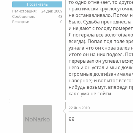
то одно отмечает, то друг
Посетитель
практически круглосуточны
24 Дек 2009
не останавливало. Потом н
43
было. Судьба преподнесла 
0
и не дают с голоду помереть
Я потеряла все золото(зал
всегда). Попал под поле зр
узнала что он снова залез 
итоге он на них подсел. По
перерывах он успевал всяку
него и он устал и мы с доч
огромные долги(занимала ч
наверное) и вот итог всего
нибудь возьмут. впереди п
как с ума не сойти.
22 Янв 2010
gg