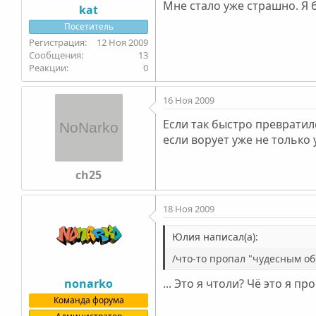
Мне стало уже страшно. Я б
kat
Посетитель
12 Ноя 2009
13
0
16 Ноя 2009
Если так быстро превратилс
если ворует уже не только 
ch25
18 Ноя 2009
Юлия написал(а):
/что-то пропал "чудесным о
nonarko
... Это я чтоли? Чё это я п
Команда форума