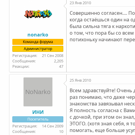
23 Янв 2010
Совершенно согласен.... По
когда остаёшься один на о
была сильна тяга к наркот
о том, что пора бы со всем
nonarko
потихоньку начинают перера
Команда форума
Администратор
21 Сен 2008
2,205
47
25 Янв 2010
Всем здравствуйте! Очень 
раз понимаю, что даже чере
знакомства завязывал неско
Я полность согласна с Вам
ИНИ
с дочкой, при этом он знал
Посетитель
ЭТОГО. (хотя зная себя, я 
14 Сен 2009
помогать, еще больше усуг
10