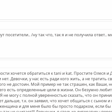
т посетители.. /ну так что, так я и не получила ответ..
ности хочется обратиться к tani и kat. Простите Олеся 
и нет. Девочки, у нас есть ради кого жить, а не тратить 
ого не достоин. Мой пример не так страшен, как Ваши, 
него есть определенные цели в жизни. Он безумно люби
 не могу с полной уверенностью сказать, что он принимае
т дальше, т.к. он заявил, что хочет общаться с сыном и
женщина и для меня было бы просто подарком, если бы
н так не считает!!! Девчонки, я столько литературы пер