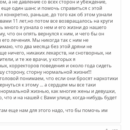
м, а не давление со всех сторон и убеждение,
у еще один шанс и помочь справиться с этой
л конкретно, раньше, до того как об этом узнали
ывами 11 лет,но потом все возвращалось на круги
ь много я узнала о нем и его жизни до нашего
му, что он опять вернулся к ним, и чего бы он
 его лечения. Мы никогда так с ним не
нимаю, что два месяца без этой дряни не
бще ничего, никаких лекарств, ни снотворных, ни
ители, и те же врачи, у которых я
ных, корректоров поведения и около года сидеть
шу сторону, сторну нормальной жизни!!!
 головой понимаем, что если они бросят наркотики
рнуться к этому ... а сердцем мы все таки
ть нормальной жизнью, как многие жены и девушки,
, что и на нашей с Вами улице, когда-нибудь будет
 там еще нам для этого надо, что бы помочь им