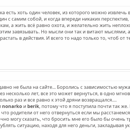
ка есть хоть один человек, из которого можно извлечь вы
дин с самим собой, и когда впереди никаких перспектив
икам, а жить всё равно охота, и желательно жить неплох
 этим завязывать. Но мысли они так и витают мыслями, а 
стать в действия. И всего то надо только то, чтоб от теб
давно не была на сайте... Боролись с зависимостью мужа
з несколько лет, все это может вернуться, в одно мгнов
лько раз и все равно к этой дряни возвращался....
и
nonarko
и
berik
, потому что я поступила почти так же
, что родители от него отвернуться если мы расстанемся
точно могу сказать, что бросить мне его было бы очень 
ублять ситуацию, находя для него деньги, закладывая ук