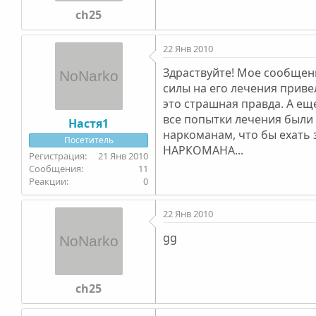
ch25
22 Янв 2010
Здраствуйте! Мое сообщени
силы на его лечения прив
это страшная правда. А еще
все попытки лечения были о
Настя1
наркоманам, что бы ехать з
Посетитель
НАРКОМАНА...
21 Янв 2010
11
0
22 Янв 2010
gg
ch25