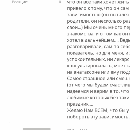
что он все таки хочет жит
0
привело к тому, что он са
зависимостью (он пытался с
родители, он несколько ра
свои...) Мы очень много п
знакомства, и о том как он 
хотел в дальнейшем.... Вед
разговаривали, сам по себе
показатель, но для меня, и
успокоительных, ни лекарсв
консультировалась, мне ск
на анатаксоне или ему подо
Самое страшное или смешно
(от чего мы будем счастлив
надеемся и верим в то, чт
любимые которых без такими
праздник....
Желаю Нам ВСЕМ, что бы у 
побороть эту зависимость....