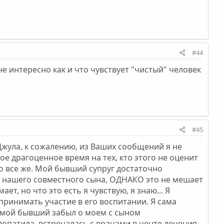
#44
 мне интересно как и что чувствует "чистый" человек
#45
и Джула, к сожалению, из Ваших сообщений я не
свое драгоценное время на тех, кто этого не оценит
но все же. Мой бывший супруг достаточно
т нашего совместного сына, ОДНАКО это не мешает
т, но что это есть я чувствую, я знаю... Я
 принимать участие в его воспитании. Я сама
 мой бывший забыл о моем с сыном
елопатила, встречалась с врачами в центе лечения