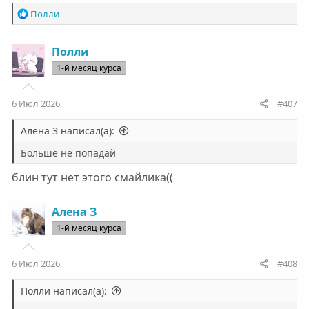
Р
Полли
е
а
к
Полли
ц
1-й месяц курса
и
и
:
6 Июл 2026
#407
Алена З написал(а):
Больше не попадай
блин тут нет этого смайлика((
Алена З
1-й месяц курса
6 Июл 2026
#408
Полли написал(а):