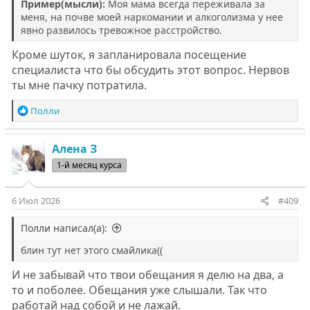
Пример(мысли):
Моя мама всегда переживала за
меня, на почве моей наркомании и алкоголизма у нее
явно развилось тревожное расстройство.
Кроме шуток, я запланировала посещение
специалиста что бы обсудить этот вопрос. Нервов
ты мне пачку потратила.
Р
Полли
е
а
к
Алена З
ц
1-й месяц курса
и
и
:
6 Июл 2026
#409
Полли написал(а):
блин тут нет этого смайлика((
И не забывай что твои обещания я делю на два, а
то и поболее. Обещания уже слышали. Так что
работай над собой и не лажай.