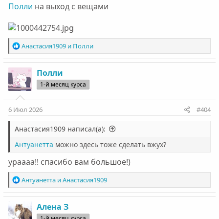
Полли
на выход с вещами
Р
Анастасия1909
и
Полли
е
а
к
Полли
ц
1-й месяц курса
и
и
:
6 Июл 2026
#404
Анастасия1909 написал(а):
Антуанетта
можно здесь тоже сделать вжух?
ураааа!! спасибо вам большое!)
Р
Антуанетта
и
Анастасия1909
е
а
к
Алена З
ц
1-й месяц курса