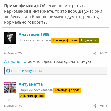
Пример(мысли):
Ой, если посмотреть на
наркоманов в интернете, то это вообще ужас,они
же буквально больше не умеют думать, решать,
нормально говорить.
Анастасия1909
Воспитатель-онлайн
Команда форума
Модератор
6 Июл 2026
#402
Антуанетта
можно здесь тоже сделать вжух?
Р
Полли
и
Антуанетта
е
а
к
Антуанетта
ц
Старший воспитатель
Команда форума
и
Администратор
и
:
6 Июл 2026
#403