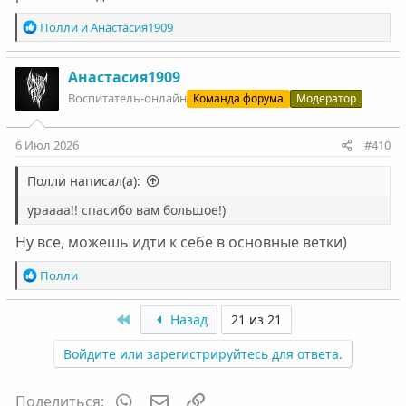
Р
Полли
и
Анастасия1909
е
а
к
Анастасия1909
ц
Воспитатель-онлайн
Команда форума
Модератор
и
и
:
6 Июл 2026
#410
Полли написал(а):
ураааа!! спасибо вам большое!)
Ну все, можешь идти к себе в основные ветки)
Р
Полли
е
а
First
Назад
21 из 21
к
ц
Войдите или зарегистрируйтесь для ответа.
и
и
:
WhatsApp
Электронная почта
Ссылка
Поделиться: