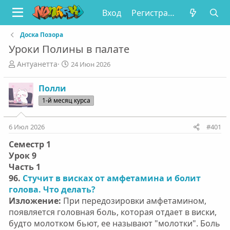
Вход
Регистрация
Доска Позора
Уроки Полины в палате
А
Д
Антуанетта
24 Июн 2026
в
а
т
т
Полли
о
а
1-й месяц курса
р
н
т
а
е
ч
6 Июл 2026
#401
м
а
ы
л
Семестр 1
а
Урок 9
Часть 1
96.
Стучит в висках от амфетамина и болит
голова. Что делать?
Изложение:
При передозировки амфетамином,
появляется головная боль, которая отдает в виски,
будто молотком бьют, ее называют "молотки". Боль