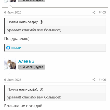
и
и
:
6 Июл 2026
#405
Полли написал(а):
ураааа!! спасибо вам большое!)
Поздравляю)
Р
Полли
е
а
к
Алена З
ц
1-й месяц курса
и
и
:
6 Июл 2026
#406
Полли написал(а):
ураааа!! спасибо вам большое!)
Больше не попадай