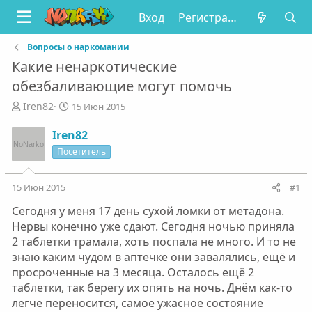
Вход
Регистрация
Вопросы о наркомании
Какие ненаркотические
обезбаливающие могут помочь
А
Д
Iren82
15 Июн 2015
в
а
т
т
Iren82
о
а
Посетитель
р
н
т
а
е
ч
15 Июн 2015
#1
м
а
Сегодня у меня 17 день сухой ломки от метадона.
ы
л
а
Нервы конечно уже сдают. Сегодня ночью приняла
2 таблетки трамала, хоть поспала не много. И то не
знаю каким чудом в аптечке они завалялись, ещё и
просроченные на 3 месяца. Осталось ещё 2
таблетки, так берегу их опять на ночь. Днём как-то
легче переносится, самое ужасное состояние