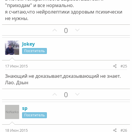
"приходам" и все нормально.
я считаю,что нейролептики здоровым психически
не нужны.
П
Н
0
о
е
з
г
Jokey
и
а
Посетитель
т
т
и
и
17 Июн 2015
#25
в
в
Знающий не доказывает,доказывающий не знает.
н
н
Лао. Дзын
ы
ы
й
й
П
Н
0
г
г
о
е
о
о
з
г
sp
л
л
и
а
Посетитель
о
о
т
т
с
с
и
и
18 Июн 2015
#26