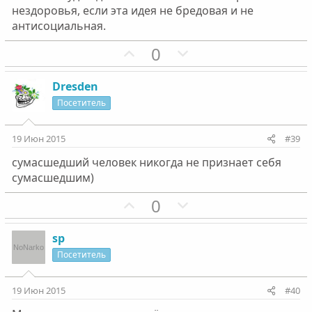
г
г
нездоровья, если эта идея не бредовая и не
о
о
антисоциальная.
л
л
П
Н
0
о
о
о
е
с
с
з
г
Dresden
и
а
Посетитель
т
т
и
и
19 Июн 2015
#39
в
в
сумасшедший человек никогда не признает себя
н
н
сумасшедшим)
ы
ы
й
й
П
Н
0
г
г
о
е
о
о
з
г
sp
л
л
и
а
Посетитель
о
о
т
т
с
с
и
и
19 Июн 2015
#40
в
в