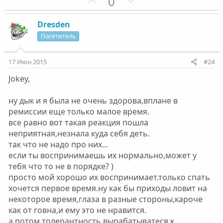
П
Н
0
о
е
з
г
Dresden
и
а
Посетитель
т
т
и
и
17 Июн 2015
#24
в
в
Jokey,
н
н
ы
ы
ну дык и я была не очень здорова,вплане в
й
й
ремиссии еще только малое время.
г
г
все равно вот такая реакция пошла
о
о
неприятная,незнала куда себя деть.
л
л
так что не надо про них...
о
о
если ты воспринимаешь их нормально,может у
с
с
тебя что то не в порядке? )
просто мой хорошо их воспринимает.только спать
хочется первое время.ну как бы приходы ловит на
некоторое время,глаза в разные стороны,кароче
как от говна,и ему это не нравится.
а потом толерантность вырабатыватеся к