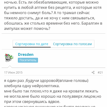
ночью. Есть ли обезбаливающие, которые можно
купить в любой аптеке без рецепта, и которые хотя
бы немного снимут боль? А то трамал сейчас
тяжело достать, да и не хочу с ним связываться,
обошлась же столько времени без него. Баралгин в
ампулах может помочь?
Сортировка по дате
Сортировка по голосам
Dresden
Посетитель
17 Июн 2015
#21
я один раз ,будучи здоровой(вплане головы)
хлебнула одну нейролептика.
мне было так плохо,что я даже на кровати лежать
не могла.мне было хорошо на полу,вверх лицом,но
при этом свернувшись вдвое.
кароче ужасное ощущение,как будто воздуха не