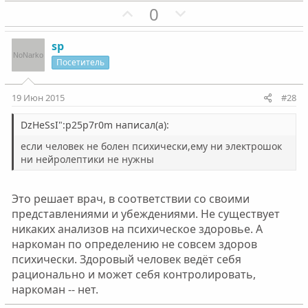
П
Н
0
о
о
о
е
л
л
з
г
о
о
sp
и
а
с
с
Посетитель
т
т
и
и
19 Июн 2015
#28
в
в
н
н
DzHeSsI":p25p7r0m написал(а):
ы
ы
если человек не болен психически,ему ни электрошок
й
й
ни нейролептики не нужны
г
г
о
о
Это решает врач, в соответствии со своими
л
л
представлениями и убеждениями. Не существует
о
о
никаких анализов на психическое здоровье. А
с
с
наркоман по определению не совсем здоров
психически. Здоровый человек ведёт себя
рационально и может себя контролировать,
наркоман -- нет.