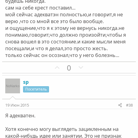
будешь никогда.
л
л
сам на себе крест поставил...
о
о
мой сейчас адекватэн полностью,и говорит,я не
с
с
верю ,что со мной все это было вообще.
и ощущение,что я к этому не вернусь никогда.не
понимаю,говорит,что должно произойти,чтобы я
снова вошел в это состояние.и какие мысли меня
посещали,и что я делал,это просто жесть.
только сейчас он осознал,что у него болезнь...
П
Н
0
о
е
з
г
sp
и
а
Посетитель
т
т
и
и
19 Июн 2015
#38
в
в
Я адекватен.
н
н
ы
ы
Хотя конечно могу выглядеть зацикленным на
й
й
какой-нибудь идее или занятии. Это не признак