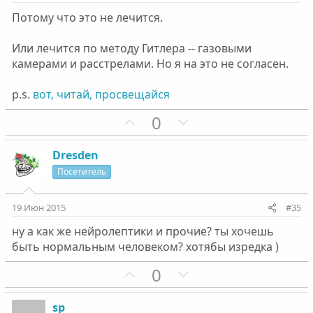
в
в
Потому что это не лечится.
н
н
ы
ы
Или лечится по методу Гитлера -- газовыми
й
й
камерами и расстрелами. Но я на это не согласен.
г
г
о
о
p.s.
вот, читай, просвещайся
л
л
П
Н
0
о
о
о
е
с
с
з
г
Dresden
и
а
Посетитель
т
т
и
и
19 Июн 2015
#35
в
в
ну а как же нейролептики и прочие? ты хочешь
н
н
быть нормальным человеком? хотябы изредка )
ы
ы
й
й
П
Н
0
г
г
о
е
о
о
з
г
sp