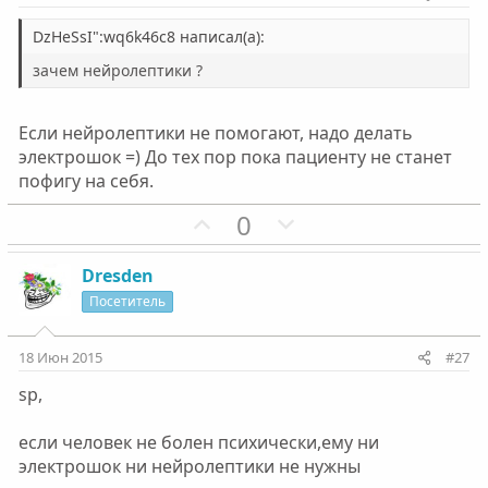
в
в
н
н
DzHeSsI":wq6k46c8 написал(а):
ы
ы
зачем нейролептики ?
й
й
г
г
Если нейролептики не помогают, надо делать
о
о
электрошок =) До тех пор пока пациенту не станет
л
л
пофигу на себя.
о
о
П
Н
0
с
с
о
е
з
г
Dresden
и
а
Посетитель
т
т
и
и
18 Июн 2015
#27
в
в
sp,
н
н
ы
ы
если человек не болен психически,ему ни
й
й
электрошок ни нейролептики не нужны
г
г