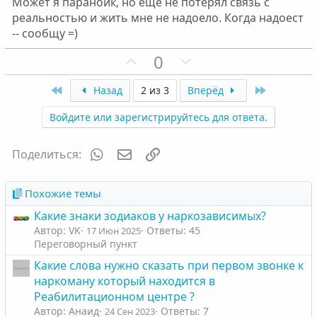
Может я параноик, но ещё не потерял связь с
н
н
реальностью и жить мне не надоело. Когда надоест
ы
ы
-- сообщу =)
й
й
г
П
г
Н
0
о
о
о
е
First
л
з
л
г
Last
Назад
2 из 3
Вперёд
о
и
о
а
Войдите или зарегистрируйтесь для ответа.
с
т
с
т
и
и
WhatsApp
Электронная почта
Ссылка
Поделиться:
в
в
н
н
ы
ы
Похожие темы
й
й
Какие знаки зодиаков у наркозависимых?
г
г
Автор: VK
Ответы: 45
17 Июн 2025
о
о
Переговорный пункт
л
л
Какие слова нужно сказать при первом звонке к
о
о
наркоману который находится в
с
с
Реабилитационном центре ?
Автор: Анаид
Ответы: 7
24 Сен 2023