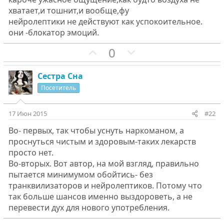
хватает,и тошнит,и вообще,фу
нейролептики не действуют как успокоительное.
они -блокатор эмоций.
П
Н
0
о
е
з
г
Сестра Сна
и
а
Посетитель
т
т
и
и
17 Июн 2015
#22
в
в
Во- первых, так чтобы уснуть наркоманом, а
н
н
проснуться чистым и здоровым-таких лекарств
ы
ы
просто нет.
й
й
Во-вторых. Вот автор, на мой взгляд, правильно
г
г
пытается минимумом обойтись- без
о
о
транквилизаторов и нейролептиков. Потому что
л
л
так больше шансов именно выздороветь, а не
о
о
перевести дух для нового употребления.
с
с