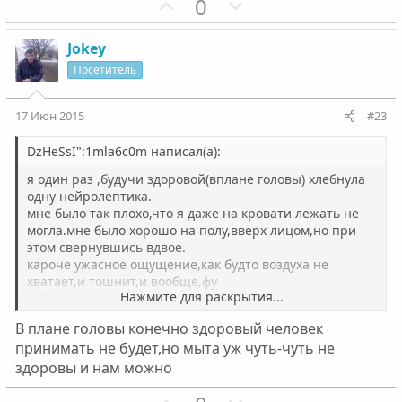
П
Н
0
о
е
з
г
Jokey
и
а
Посетитель
т
т
и
и
17 Июн 2015
#23
в
в
н
н
DzHeSsI":1mla6c0m написал(а):
ы
ы
я один раз ,будучи здоровой(вплане головы) хлебнула
й
й
одну нейролептика.
мне было так плохо,что я даже на кровати лежать не
г
г
могла.мне было хорошо на полу,вверх лицом,но при
о
о
этом свернувшись вдвое.
л
л
кароче ужасное ощущение,как будто воздуха не
о
о
хватает,и тошнит,и вообще,фу
Нажмите для раскрытия...
нейролептики не действуют как успокоительное.
с
с
они -блокатор эмоций.
В плане головы конечно здоровый человек
принимать не будет,но мыта уж чуть-чуть не
здоровы и нам можно