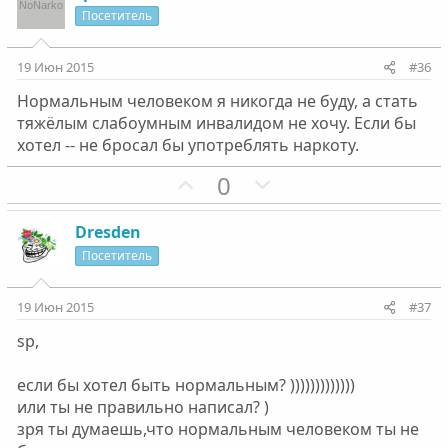
л
л
и
а
Посетитель
о
о
т
т
с
с
и
и
19 Июн 2015
#36
в
в
Нормальным человеком я никогда не буду, а стать
н
н
тяжёлым слабоумным инвалидом не хочу. Если бы
ы
ы
хотел -- не бросал бы употреблять наркоту.
й
й
г
П
г
Н
0
о
о
о
е
л
з
л
г
Dresden
о
и
о
а
Посетитель
с
т
с
т
и
и
19 Июн 2015
#37
в
в
sp,
н
н
ы
ы
если бы хотел быть нормальным? )))))))))))))
й
й
или ты не правильно написал? )
г
г
зря ты думаешь,что нормальным человеком ты не
о
о