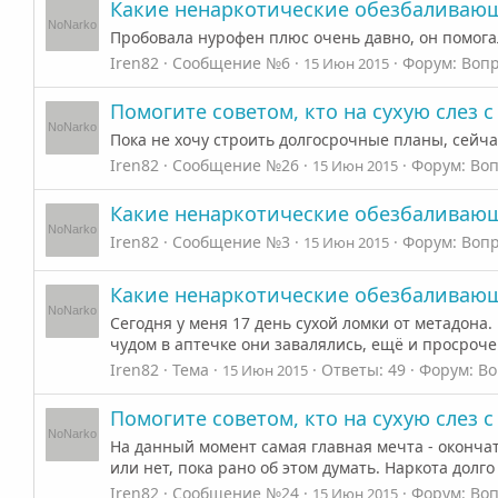
Какие ненаркотические обезбаливаю
Пробовала нурофен плюс очень давно, он помога
Iren82
Сообщение №6
Форум:
Вопр
15 Июн 2015
Помогите советом, кто на сухую слез 
Пока не хочу строить долгосрочные планы, сейча
Iren82
Сообщение №26
Форум:
Воп
15 Июн 2015
Какие ненаркотические обезбаливаю
Iren82
Сообщение №3
Форум:
Вопр
15 Июн 2015
Какие ненаркотические обезбаливаю
Сегодня у меня 17 день сухой ломки от метадона
чудом в аптечке они завалялись, ещё и просрочен
Iren82
Тема
Ответы: 49
Форум:
Во
15 Июн 2015
Помогите советом, кто на сухую слез 
На данный момент самая главная мечта - окончат
или нет, пока рано об этом думать. Наркота долго 
Iren82
Сообщение №24
Форум:
Воп
15 Июн 2015