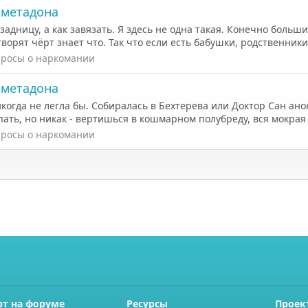
с метадона
 задницу, а как завязать. Я здесь не одна такая. Конечно больш
орят чёрт знает что. Так что если есть бабушки, родственники,
росы о наркомании
с метадона
икогда не легла бы. Собиралась в Бехтерева или Доктор Сан ан
ать, но никак - вертишься в кошмарном полубреду, вся мокрая к
росы о наркомании
рт на форуме
Ресурсы
Проек