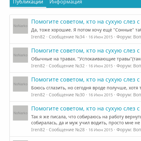
Публикации
Информация
Помогите советом, кто на сухую слез 
Да, тоже хорошие. Я потом хочу ещё "Сонные" та
Iren82
Сообщение №34
Форум:
Воп
16 Июн 2015
Помогите советом, кто на сухую слез 
Обычные на травах. "Успокаивающие травы"(тако
Iren82
Сообщение №32
Форум:
Воп
16 Июн 2015
Помогите советом, кто на сухую слез 
Боюсь сглазить, но сегодня вроде получше, хотя
Iren82
Сообщение №30
Форум:
Воп
16 Июн 2015
Помогите советом, кто на сухую слез 
Так я же писала, что собираюсь на работу вернуть
собиралась, да и муж учил водить, просто мне не
Iren82
Сообщение №28
Форум:
Воп
16 Июн 2015