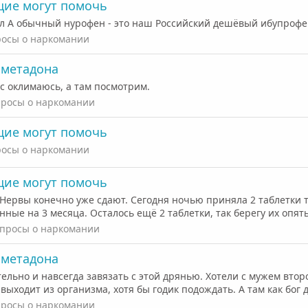
щие могут помочь
л А обычный нурофен - это наш Российский дешёвый ибупрофен,
осы о наркомании
с метадона
с оклимаюсь, а там посмотрим.
росы о наркомании
щие могут помочь
осы о наркомании
щие могут помочь
. Нервы конечно уже сдают. Сегодня ночью приняла 2 таблетки т
ные на 3 месяца. Осталось ещё 2 таблетки, так берегу их опять 
просы о наркомании
с метадона
ельно и навсегда завязать с этой дрянью. Хотели с мужем второ
выходит из организма, хотя бы годик подождать. А там как бог д
росы о наркомании