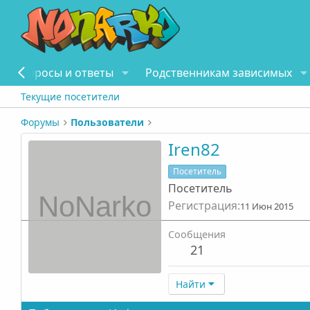
Вопросы и ответы
Родственникам зависимых
Текущие посетители
Форумы
Пользователи
Iren82
Посетитель
Посетитель
Регистрация
11 Июн 2015
Сообщения
21
Найти