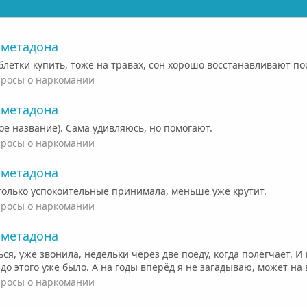
с метадона
блетки купить, тоже на травах, сон хорошо восстанавливают по
росы о наркомании
с метадона
е название). Сама удивляюсь, но помогают.
росы о наркомании
с метадона
 только успокоительные принимала, меньше уже крутит.
росы о наркомании
с метадона
ся, уже звонила, недельки через две поеду, когда полегчает. И 
 до этого уже было. А на годы вперёд я не загадываю, может на 
росы о наркомании