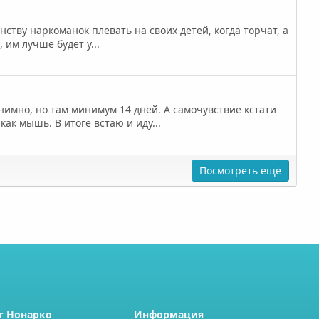
инству наркоманок плевать на своих детей, когда торчат, а
 им лучше будет у...
онимно, но там минимум 14 дней. А самочувствие кстати
ак мышь. В итоге встаю и иду...
Посмотреть ещё
т Нонарко
Информация