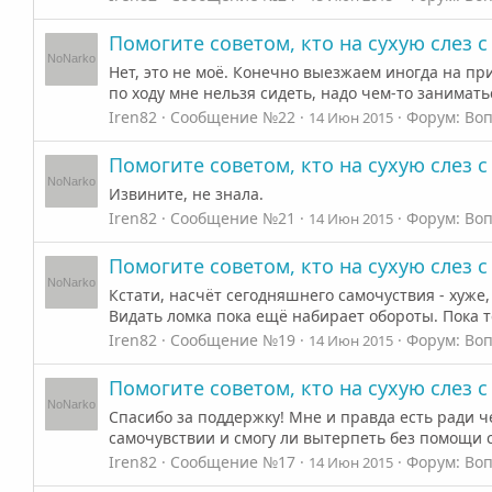
Помогите советом, кто на сухую слез 
Нет, это не моё. Конечно выезжаем иногда на при
по ходу мне нельзя сидеть, надо чем-то занимать
Iren82
Сообщение №22
Форум:
Воп
14 Июн 2015
Помогите советом, кто на сухую слез 
Извините, не знала.
Iren82
Сообщение №21
Форум:
Воп
14 Июн 2015
Помогите советом, кто на сухую слез 
Кстати, насчёт сегодняшнего самочуствия - хуже
Видать ломка пока ещё набирает обороты. Пока т
Iren82
Сообщение №19
Форум:
Воп
14 Июн 2015
Помогите советом, кто на сухую слез 
Спасибо за поддержку! Мне и правда есть ради че
самочувствии и смогу ли вытерпеть без помощи 
Iren82
Сообщение №17
Форум:
Воп
14 Июн 2015