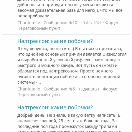
добровольно-принудительно: у меня появится
весомая доказательная база для него(!), что мы все
перепробовали...
Chantetelle
Сообщение №10
Форум:
13 Дек 2021
Переговорный пункт
Налтрексон: какие побочки?
Я ему девушка, но не суть :) В статьях я прочитала,
что одной из основных причин является физиология
и выработанный условный рефлекс - мозг жаждет
быстрого и мощного кайфа. Вот пусть он (мозг) и
обломится под налтрексоном. Просто немного
пугают в аннотации побочки со стороны нервной
системы -...
Chantetelle
Сообщение №5
Форум:
13 Дек 2021
Переговорный пункт
Налтрексон: какие побочки?
Добрый день! Не знала, в какую ветку написать. В
анамнезе: солевой, 25 лет, стаж больше года. За
последние пол года промежуток между трипами
стремительно сократился с раза в месяц до раза в