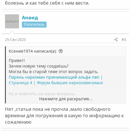
болезнь и как тебе себя с ним вести.
Анаид
Посетитель
25 Сен 2023
#3
Ксения1974 написал(а):
Привет!
Зачем новую тему создаёшь?
Могла бы в старой теме этот вопрос задать.
Парень наркоман принимающий альфа пвп |
Страница 4 | Форум бывших наркозависимых
Ну и ответить на наши вопросы.
Нажмите для раскрытия...
А по поводу разговора с парнем. Тебе надо сказать, как
Нет ,статьи пока не прочла ,мало свободного
ты к нему как к человеку относишься, ну и потом
времени для погружения в какую то информацию к
сказать, что наркоман он тебе не нужен. Поэтому он
сожалению
должен вылечиться, если хочет с тобой отношения.
Ты статьи прочитала? Если нет, то не поймёшь болезнь