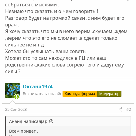
собраться с мыслями .
Незнаю что сказать и о чем говорить !
Разговор будет на громкой связи ,с ним будет его
врач .
Я хочу сказать что мы в него верим ,скучаем ,ждём
,верим что это его не сломает ,а сделет только
сильнее не и т д
Хотела бы услышать ваши советы
Может кто то сам находился в РЦ или ваш
родственник,какие слова согреют его и дадут ему
силы ?
Оксана1974
Воспитатель-онлайн
Команда форума
Модератор
25 Сен 2023
#2
Анаид написал(а):
Всем привет .