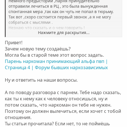
Немного предыстории ,парня принудительно
отправили лечиться в РЦ , это была вынужденная
спонтанная мера ,так как он чуть не попал в тюрьму.
Так вот ,скоро состоится первый звонок ,а я не могу
собраться с мыслями .
Незнаю что сказать и о чем говорить !
Нажмите для раскрытия...
Разговор будет на громкой связи ,с ним будет его врач .
Я хочу сказать что мы в него верим ,скучаем ,ждём
Привет!
,верим что это его не сломает ,а сделет только сильнее
Зачем новую тему создаёшь?
не и т д
Могла бы в старой теме этот вопрос задать.
Хотела бы услышать ваши советы
Может кто то сам находился в РЦ или ваш
Парень наркоман принимающий альфа пвп |
родственник,какие слова согреют его и дадут ему силы
Страница 4 | Форум бывших наркозависимых
?
Ну и ответить на наши вопросы.
А по поводу разговора с парнем. Тебе надо сказать,
как ты к нему как к человеку относишься, ну и
потом сказать, что наркоман он тебе не нужен.
Поэтому он должен вылечиться, если хочет с тобой
отношения.
Ты статьи прочитала? Если нет, то не поймёшь