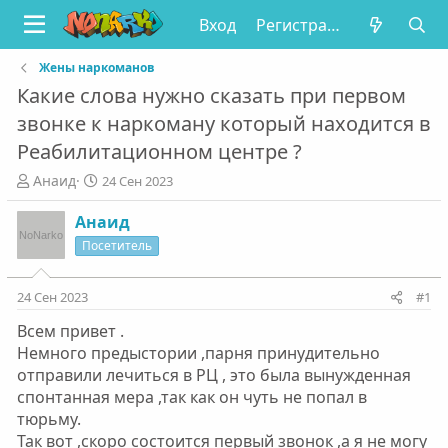
Вход
Регистрация
Жены наркоманов
Какие слова нужно сказать при первом
звонке к наркоману который находится в
Реабилитационном центре ?
А
Д
Анаид
24 Сен 2023
в
а
т
т
Анаид
о
а
Посетитель
р
н
т
а
е
ч
24 Сен 2023
#1
м
а
Всем привет .
ы
л
а
Немного предыстории ,парня принудительно
отправили лечиться в РЦ , это была вынужденная
спонтанная мера ,так как он чуть не попал в
тюрьму.
Так вот ,скоро состоится первый звонок ,а я не могу