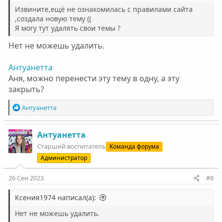
Извините,ещё не ознакомилась с правилами сайта
,создала новую тему ((
Я могу тут удалять свои темы ?
Нет не можешь удалить.
Антуанетта
Аня, можно перенести эту тему в одну, а эту
закрыть?
Р
Антуанетта
е
а
к
Антуанетта
ц
Старший воспитатель
Команда форума
и
Администратор
и
:
26 Сен 2023
#8
Ксения1974 написал(а):
Нет не можешь удалить.