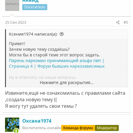
Анаид
Посетитель
25 Сен 2023
#5
Ксения1974 написал(а):
Привет!
Зачем новую тему создаёшь?
Могла бы в старой теме этот вопрос задать.
Парень наркоман принимающий альфа пвп |
Страница 4 | Форум бывших наркозависимых
Ну и ответить на наши вопросы.
Нажмите для раскрытия...
А по поводу разговора с парнем. Тебе надо сказать, как
Извините,ещё не ознакомилась с правилами сайта
ты к нему как к человеку относишься, ну и потом
,создала новую тему ((
сказать, что наркоман он тебе не нужен. Поэтому он
Я могу тут удалять свои темы ?
должен вылечиться, если хочет с тобой отношения.
Ты статьи прочитала? Если нет, то не поймёшь болезнь
и как тебе себя с ним вести.
Оксана1974
Воспитатель-онлайн
Команда форума
Модератор