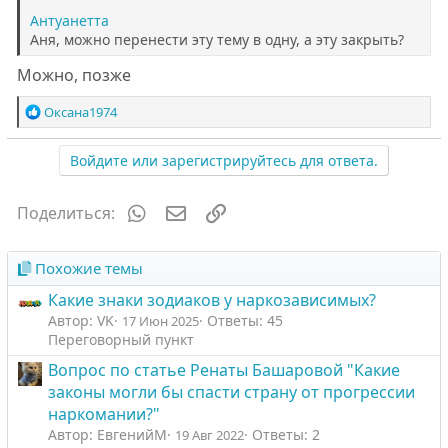
Антуанетта
Аня, можно перенести эту тему в одну, а эту закрыть?
Можно, позже
Р
Оксана1974
е
а
Войдите или зарегистрируйтесь для ответа.
к
ц
и
WhatsApp
Электронная почта
Ссылка
Поделиться:
и
:
Похожие темы
Какие знаки зодиаков у наркозависимых?
Автор: VK
Ответы: 45
17 Июн 2025
Переговорный пункт
Вопрос по статье Ренаты Башаровой "Какие
законы могли бы спасти страну от прогрессии
наркомании?"
Автор: ЕвгенийM
Ответы: 2
19 Авг 2022