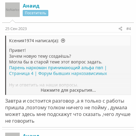
и как тебе себя с ним вести.
Анаид
Посетитель
25 Сен 2023
#4
Ксения1974 написал(а):
Привет!
Зачем новую тему создаёшь?
Могла бы в старой теме этот вопрос задать.
Парень наркоман принимающий альфа пвп |
Страница 4 | Форум бывших наркозависимых
Ну и ответить на наши вопросы.
Нажмите для раскрытия...
А по поводу разговора с парнем. Тебе надо сказать, как
Завтра и состоится разговор ,а я только с работы
ты к нему как к человеку относишься, ну и потом
пришла ,поэтому толком ничего не пойму , думала
сказать, что наркоман он тебе не нужен. Поэтому он
может здесь мне подскажут что сказать ,чего лучше
должен вылечиться, если хочет с тобой отношения.
Ты статьи прочитала? Если нет, то не поймёшь болезнь
не говорить
и как тебе себя с ним вести.