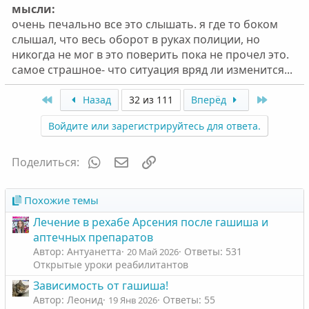
мысли:
очень печально все это слышать. я где то боком
слышал, что весь оборот в руках полиции, но
никогда не мог в это поверить пока не прочел это.
самое страшное- что ситуация вряд ли изменится...
First
Last
Назад
32 из 111
Вперёд
Войдите или зарегистрируйтесь для ответа.
WhatsApp
Электронная почта
Ссылка
Поделиться:
Похожие темы
Лечение в рехабе Арсения после гашиша и
аптечных препаратов
Автор: Антуанетта
Ответы: 531
20 Май 2026
Открытые уроки реабилитантов
Зависимость от гашиша!
Автор: Леонид
Ответы: 55
19 Янв 2026