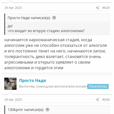
и
:
29 Авг 2025
#629
Просто Надя написал(а):
да!
что входит во вторую стадию алкоголизма?
начинается наркоманическая стадия, когда
алкоголик уже не способен отказаться от алкоголя
и его постоянно тянет на него, начинаются запои,
толерантность дико взлетает, становятся очень
агрессивными и открыто заявляет о своем
алкоголизме и гордится этим
Просто Надя
Волонтëр, помощник воспитателя-онлайн
Посетитель
29 Авг 2025
#630
130bpmr написал(а):