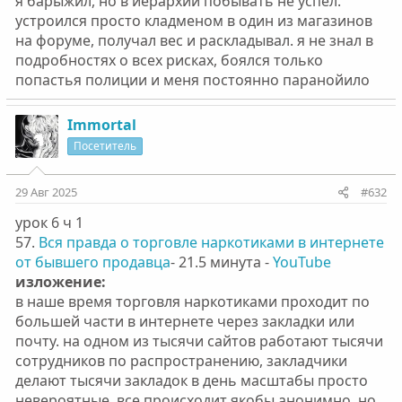
я барыжил, но в иерархии побывать не успел.
устроился просто кладменом в один из магазинов
на форуме, получал вес и раскладывал. я не знал в
подробностях о всех рисках, боялся только
попастья полиции и меня постоянно паранойило
Immortal
Посетитель
29 Авг 2025
#632
урок 6 ч 1
57.
Вся правда о торговле наркотиками в интернете
от бывшего продавца
- 21.5 минута -
YouTube
изложение:
в наше время торговля наркотиками проходит по
большей части в интернете через закладки или
почту. на одном из тысячи сайтов работают тысячи
сотрудников по распространению, закладчики
делают тысячи закладок в день масштабы просто
невероятные. все происходит якобы анонимно, но