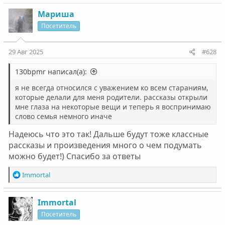
Мариша
Посетитель
29 Авг 2025
#628
130bpmr написал(а):
я не всегда относился с уважением ко всем стараниям,
которые делали для меня родители. рассказы открыли
мне глаза на некоторые вещи и теперь я воспринимаю
слово семья немного иначе
Надеюсь что это так! Дальше будут тоже классные
рассказы и произведения много о чем подумать
можно будет!) Спасибо за ответы
Р
Immortal
е
а
к
Immortal
ц
Посетитель
и