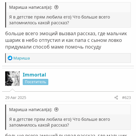
Мариша написал(а):
Я в детстве прям любила его) Что больше всего
запомнилось какой рассказ?
больше всего эмоций вызвал рассказ, где мальчик
шарик в небо отпустил и как папа с сыном ловко
придумали способ маме помочь посуду
Р
Мариша
е
а
к
Immortal
ц
Посетитель
и
и
:
29 Авг 2025
#623
Мариша написал(а):
Я в детстве прям любила его) Что больше всего
запомнилось какой рассказ?
больше всего эмоций вызвал рассказ, где мальчик