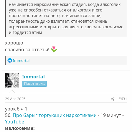
начинается наркоманическая стадия, когда алкоголик
уже не способен отказаться от алкоголя и его
постоянно тянет на него, начинаются запои,
толерантность дико взлетает, становятся очень
агрессивными и открыто заявляет о своем алкоголизме
и гордится этим
хорошо
спасибо за ответы!
Р
Immortal
е
а
к
Immortal
ц
Посетитель
и
и
:
29 Авг 2025
#631
урок 6 ч 1
56.
Про барыг торгующих наркотиками
- 19 минут -
YouTube
изложение: