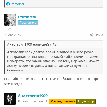
Р
Immortal
е
а
к
Immortal
ц
Посетитель
и
и
:
29 Авг 2025
#638
Анастасия1909 написал(а):
Алкоголик если долгое время в запое и у него резко
прекращается выпивка, по какой либо причине, может
и умереть, это очень опасно. Поэтому наркоман может
ломку пережить дома, а вот алкоголика нужно в
больницу.
спасибо, я не знал. в статье не было написано про
это вроде
Анастасия1909
Воспитатель-онлайн
Команда форума
Модератор