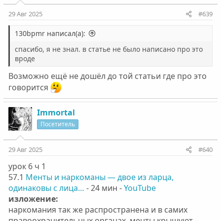
29 Авг 2025
#639
130bpmr написал(а):
спасибо, я не знал. в статье не было написано про это
вроде
Возможно ещё не дошёл до той статьи где про это
говорится
Immortal
Посетитель
29 Авг 2025
#640
урок 6 ч 1
57.1
Менты и наркоманы — двое из ларца,
одинаковы с лица…
- 24 мин -
YouTube
изложение:
наркомания так же распространена и в самих
правоохранительных органах. менты крышуют