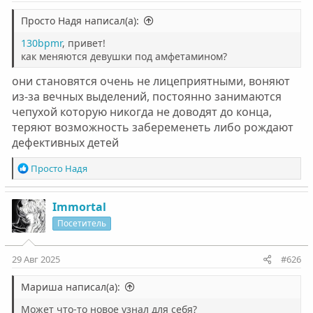
Просто Надя написал(а):
130bpmr
, привет!
как меняются девушки под амфетамином?
они становятся очень не лицеприятными, воняют
из-за вечных выделений, постоянно занимаются
чепухой которую никогда не доводят до конца,
теряют возможность забеременеть либо рождают
дефективных детей
Р
Просто Надя
е
а
к
Immortal
ц
Посетитель
и
и
:
29 Авг 2025
#626
Мариша написал(а):
Может что-то новое узнал для себя?