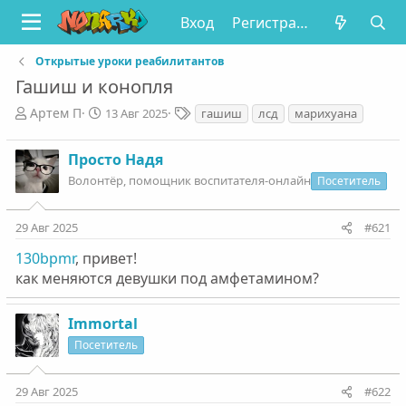
Вход
Регистрация
Открытые уроки реабилитантов
Гашиш и конопля
А
Д
Т
Артем П
13 Авг 2025
гашиш
лсд
марихуана
в
а
е
т
т
г
Просто Надя
о
а
и
р
Волонтëр, помощник воспитателя-онлайн
н
Посетитель
т
а
е
ч
29 Авг 2025
#621
м
а
ы
л
130bpmr
, привет!
а
как меняются девушки под амфетамином?
Immortal
Посетитель
29 Авг 2025
#622