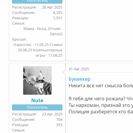
Посетитель
28 Авг 2025
6,355
1,551
Семья
Мама - Nuta, Отчим -
DenisG
Бросил
Наркотик - 11.05.25 Ставки
20.08.25 Компьютерные
игры - 17.08.25
31 Авг 2025
Букмекер
Никита все нет смысла бол
Я тебя для чего рожала? Чт
Nuta
Ты наркоман, признай это 
Посетитель
Полиция разберётся кто ба
23 Авг 2025
704
353
Семья