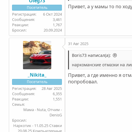
Oleg73
Привет, а у мамы то по ход
Посетитель
6 Окт 2024
3,461
1,767
Бросил
20.09.2024
31 Авг 2025
Boris73 написал(а):
наркоманские отмазки на ли
_Nikita_
Привет, а где именно я от
попробовал.
Посетитель
28 Авг 2025
6,355
1,551
Семья
Мама - Nuta, Отчим -
DenisG
Бросил
Наркотик - 11.05.25 Ставки
20.08.25 Компьютерные