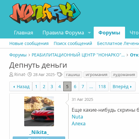
Главная
Правила Форума
Форумы
Что
Новые сообщения
Поиск сообщений
Бесплатное Лечен
Форумы
РЕАБИЛИТАЦИОННЫЙ ЦЕНТР "НОНАРКО" СПБ
Отк
Депнуть деньги
А
Д
Т
Rinat
28 Авг 2025
гашиш
игромания
лудомания
в
а
е
т
т
г
Назад
1
2
3
4
5
6
7
...
118
Вперёд
о
а
и
р
н
31 Авг 2025
т
а
е
ч
Еще какие-нибудь скрины б
м
а
Nuta
ы
л
Алека
а
_Nikita_