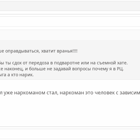
е оправдываться, хватит вранья!!!!
бы ты сдох от передоза в подваротне или на съемной хате.
е наконец, и больше не задавай вопросы почему я в РЦ.
га а кто нарик.
ил уже наркоманом стал, наркоман это человек с зависи