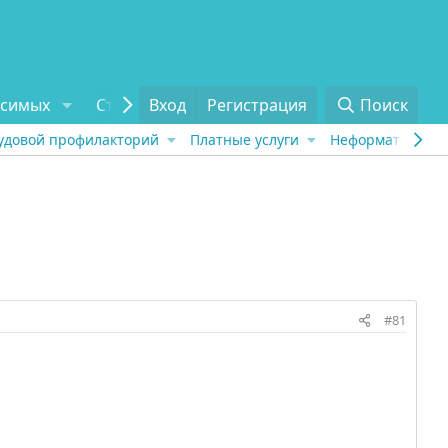
исимых
Статьи
Вход
Отзывы
Регистрация
О проекте
Поиск
Tel
удовой профилакторий
Платные услуги
Неформат
Рех
#81