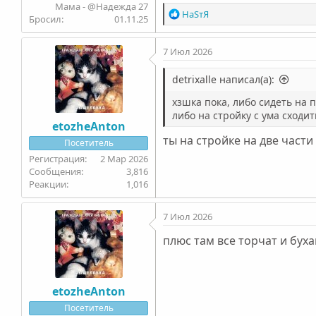
Мама - @Надежда 27
Р
НаSтЯ
Бросил
01.11.25
е
а
7 Июл 2026
к
ц
и
detrixalle написал(а):
и
хзшка пока, либо сидеть на п
:
либо на стройку с ума сходит
etozheAnton
ты на стройке на две част
Посетитель
2 Мар 2026
3,816
1,016
7 Июл 2026
плюс там все торчат и бу
etozheAnton
Посетитель