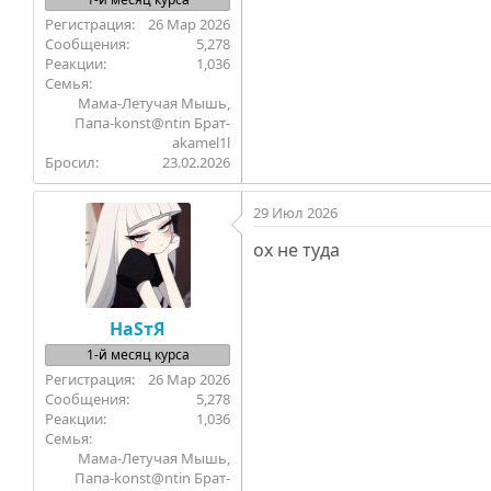
26 Мар 2026
5,278
1,036
Семья
Мама-Летучая Мышь,
Папа-konst@ntin Брат-
akamel1l
Бросил
23.02.2026
29 Июл 2026
ох не туда
НаSтЯ
1-й месяц курса
26 Мар 2026
5,278
1,036
Семья
Мама-Летучая Мышь,
Папа-konst@ntin Брат-