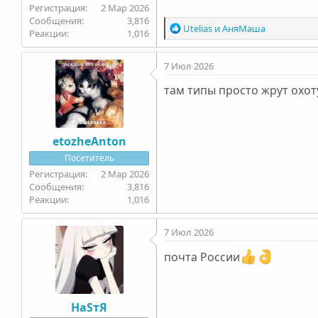
2 Мар 2026
3,816
Р
Utelias
и
АняМаша
1,016
е
а
7 Июл 2026
к
ц
там типы просто жрут охот
и
и
:
etozheAnton
Посетитель
2 Мар 2026
3,816
1,016
7 Июл 2026
почта России
НаSтЯ