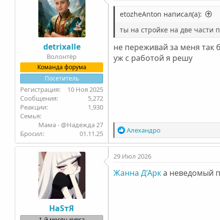
etozheAnton написал(а):
ты на стройке на две части
detrixalle
не переживай за меня так 
Волонтёр
уж с работой я решу
Команда форума
Посетитель
10 Ноя 2025
5,272
1,930
Семья
Мама - @Надежда 27
Р
Алехандро
Бросил
01.11.25
е
а
29 Июл 2026
к
ц
Жанна Д’Арк
а неведомый п
и
и
:
НаSтЯ
1-й месяц курса