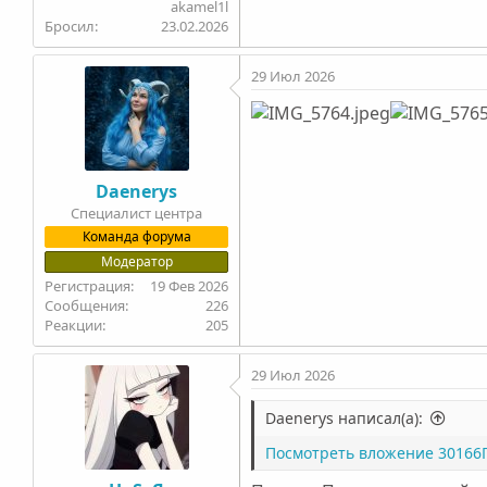
akamel1l
Бросил
23.02.2026
29 Июл 2026
Daenerys
Специалист центра
Команда форума
Модератор
19 Фев 2026
226
205
29 Июл 2026
Daenerys написал(а):
Посмотреть вложение 30166