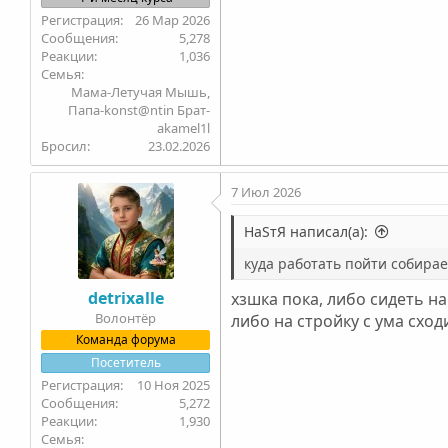
26 Мар 2026
5,278
1,036
Семья
Мама-Летучая Мышь,
Папа-konst@ntin Брат-
akamel1l
Бросил
23.02.2026
7 Июл 2026
НаSтЯ написал(а):
куда работать пойти собира
detrixalle
хзшка пока, либо сидеть на
Волонтёр
либо на стройку с ума сход
Команда форума
Посетитель
10 Ноя 2025
5,272
1,930
Семья