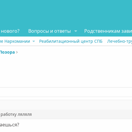
 нового?
Вопросы и ответы
Родственникам зав
ие Наркомании
Реабилитационный центр СПБ
Лечебно-тр
Позора
 работку ляляля
раешься?