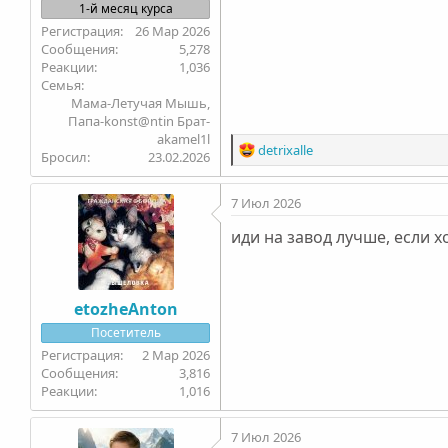
1-й месяц курса
26 Мар 2026
5,278
1,036
Семья
Мама-Летучая Мышь,
Папа-konst@ntin Брат-
akamel1l
Р
detrixalle
Бросил
23.02.2026
е
а
7 Июл 2026
к
ц
иди на завод лучше, если х
и
и
:
etozheAnton
Посетитель
2 Мар 2026
3,816
1,016
7 Июл 2026