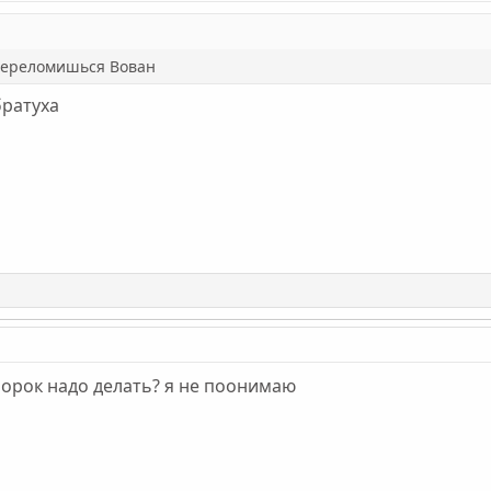
 переломишься Вован
братуха
орок надо делать? я не поонимаю