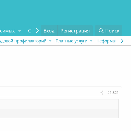
исимых
Статьи
Вход
Отзывы
Регистрация
О проекте
Поиск
Tel
удовой профилакторий
Платные услуги
Неформат
Рех
#1,321