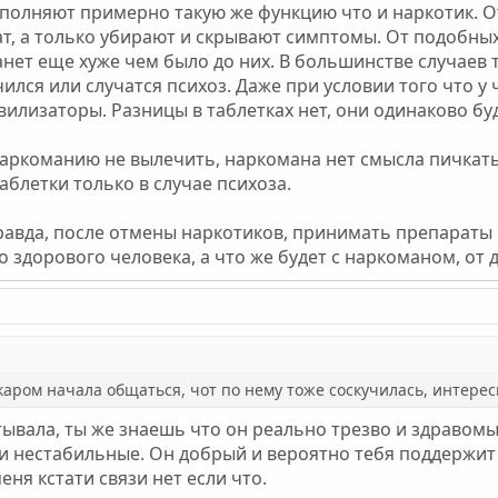
полняют примерно такую же функцию что и наркотик. О
, а только убирают и скрывают симптомы. От подобных 
анет еще хуже чем было до них. В большинстве случаев 
чился или случатся психоз. Даже при условии того что у
вилизаторы. Разницы в таблетках нет, они одинаково б
аркоманию не вылечить, наркомана нет смысла пичкать
блетки только в случае психоза.
равда, после отмены наркотиков, принимать препараты 
по здорового человека, а что же будет с наркоманом, от 
акаром начала общаться, чот по нему тоже соскучилась, интерес
итывала, ты же знаешь что он реально трезво и здравом
и нестабильные. Он добрый и вероятно тебя поддержи
еня кстати связи нет если что.