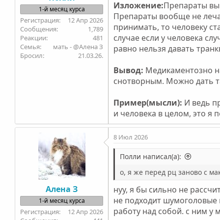
Изложение:
Препараты вы
1-й месяц курса
Препараты вообще не лечат
12 Апр 2026
принимать, то человеку ст
1,789
случае если у человека слу
481
Семья
мать - @Алена З
равно нельзя давать транк
Бросил
21.03.26.
Вывод:
Медикаментозно н
снотворным. Можно дать та
Пример(мысли):
И ведь п
и человека в целом, это я 
8 Июл 2026
Полли написал(а):
о, я же перед рц заново с м
Алена З
нуу, я бы сильно не рассч
не подходит шумоголовые 
1-й месяц курса
работу над собой. с ним у м
12 Апр 2026