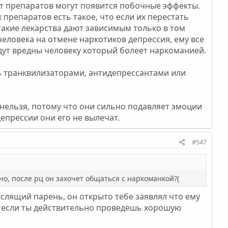
т препаратов могут появится побочные эффекты.
препаратов есть такое, что если их перестать
такие лекарства дают зависимым только в том
 человека на отмене наркотиков депрессия, ему все
удут вредны человеку который болеет наркоманией.
 транквилизаторами, антидепрессантами или
нельзя, потому что они сильно подавляет эмоции
депрессии они его не вылечат.
#547
но, после рц он захочет общаться с наркоманкой?(
ыслящий парень, он открыто тебе заявлял что ему
т если ты действительно проведешь хорошую