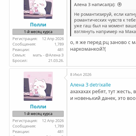
и
Алена З написал(а):
и
Не романтизируй, если капну
:
романтических чувств к тебе
Полли
уже гаш был на момент вашег
взглянуть например на Мака
1-й месяц курса
12 Апр 2026
о, я же перед рц заново с
1,789
наркоманкой?(
481
Семья
мать - @Алена З
Бросил
21.03.26.
8 Июл 2026
Алена З
detrixalle
ахахахах ребят, тут жесть,
и новенький данек, это во
Полли
1-й месяц курса
12 Апр 2026
1,789
481