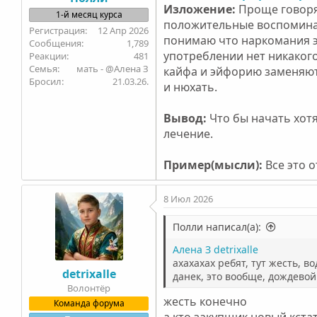
Изложение:
Проще говоря
1-й месяц курса
положительные воспоминан
12 Апр 2026
понимаю что наркомания э
1,789
употреблении нет никакого
481
Семья
мать - @Алена З
кайфа и эйфорию заменяют 
Бросил
21.03.26.
и нюхать.
Вывод:
Что бы начать хот
лечение.
Пример(мысли):
Все это 
8 Июл 2026
Полли написал(а):
Алена З
detrixalle
ахахахах ребят, тут жесть, в
detrixalle
данек, это вообще, дождево
Волонтёр
жесть конечно
Команда форума
а кто закупщик новый кста