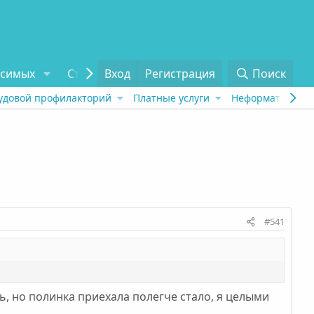
исимых
Статьи
Вход
Отзывы
Регистрация
О проекте
Поиск
Tel
удовой профилакторий
Платные услуги
Неформат
Рех
#541
ь, но полинка приехала полегче стало, я целыми