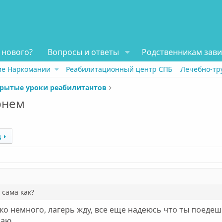
 нового?
Вопросы и ответы
Родственникам зав
ие Наркомании
Реабилитационный центр СПБ
Лечебно-тр
рытые уроки реабилитантов
рнем
д
о сама как?
око немного, лагерь жду, все еще надеюсь что ты поедеш
лаю