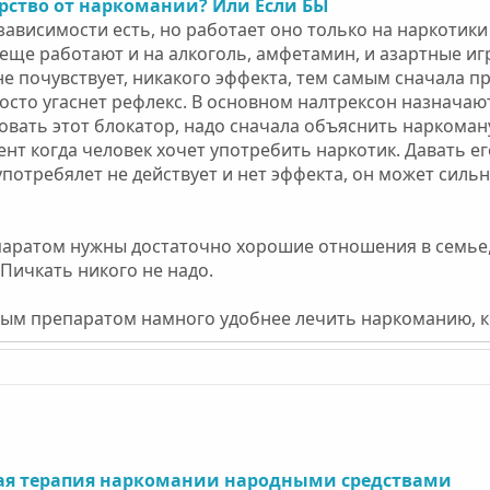
арство от наркомании? Или Если БЫ
зависимости есть, но работает оно только на наркотик
еще работают и на алкоголь, амфетамин, и азартные игры
не почувствует, никакого эффекта, тем самым сначала пр
росто угаснет рефлекс. В основном налтрексон назначают
вать этот блокатор, надо сначала объяснить наркоману
ент когда человек хочет употребить наркотик. Давать е
 употребялет не действует и нет эффекта, он может силь
паратом нужны достаточно хорошие отношения в семье,
 Пичкать никого не надо.
ым препаратом намного удобнее лечить наркоманию, ко
ая терапия наркомании народными средствами