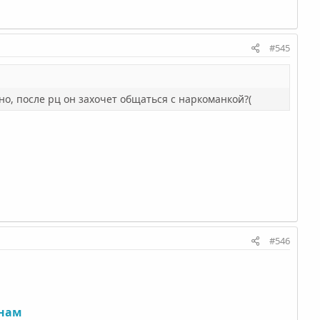
#545
но, после рц он захочет общаться с наркоманкой?(
#546
анам