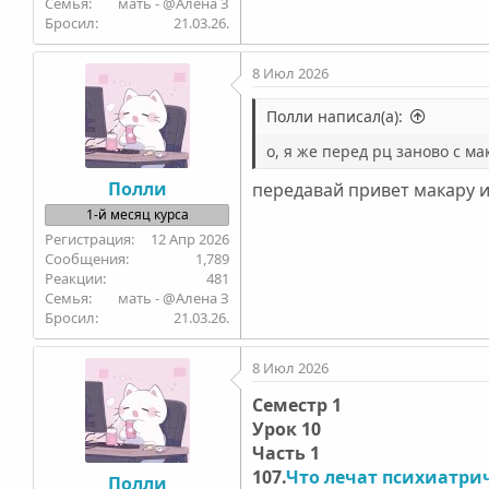
Семья
мать - @Алена З
Бросил
21.03.26.
8 Июл 2026
Полли написал(а):
о, я же перед рц заново с м
Полли
передавай привет макару и
1-й месяц курса
12 Апр 2026
1,789
481
Семья
мать - @Алена З
Бросил
21.03.26.
8 Июл 2026
Семестр 1
Урок 10
Часть 1
107.
Что лечат психиатри
Полли