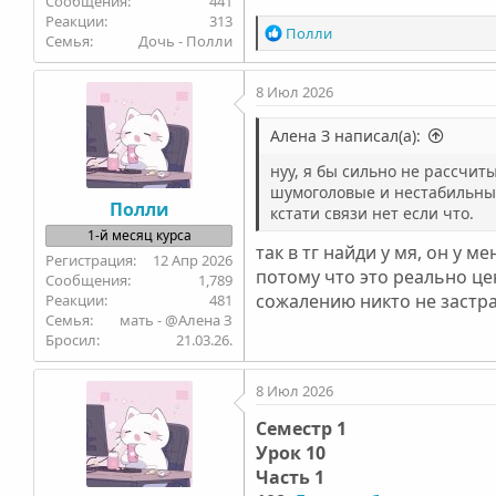
441
313
Р
Полли
Семья
Дочь - Полли
е
а
8 Июл 2026
к
ц
и
Алена З написал(а):
и
нуу, я бы сильно не рассчит
:
шумоголовые и нестабильные
Полли
кстати связи нет если что.
1-й месяц курса
так в тг найди у мя, он у 
12 Апр 2026
потому что это реально це
1,789
сожалению никто не застра
481
Семья
мать - @Алена З
Бросил
21.03.26.
8 Июл 2026
Семестр 1
Урок 10
Часть 1