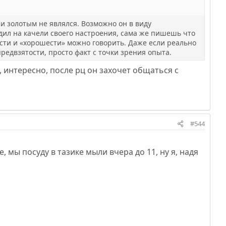
 и золотым не являлся. Возможно он в виду
садил на качели своего настроения, сама же пишешь что
ости и «хорошести» можно говорить. Даже если реально
едвзятости, просто факт с точки зрения опыта.
, интересно, после рц он захочет общаться с
#544
, мы посуду в тазике мыли вчера до 11, ну я, надя