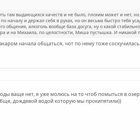
ть там выдающихся качеств и не было, плохим может и нет, но
 по началу и держал себя в руках, но он весьма быстро тебя у
о общения, алкоголь вообще база досуга, ну о какой стабильн
ра и на Михаила, по целостности, Миша пустышка. И никакой пр
 макаром начала общаться, чот по нему тоже соскучилась
 воды ваще нет, я уже молюсь на то чтоб помыться в озере
обще, дождевой водой которую мы прокипятили))