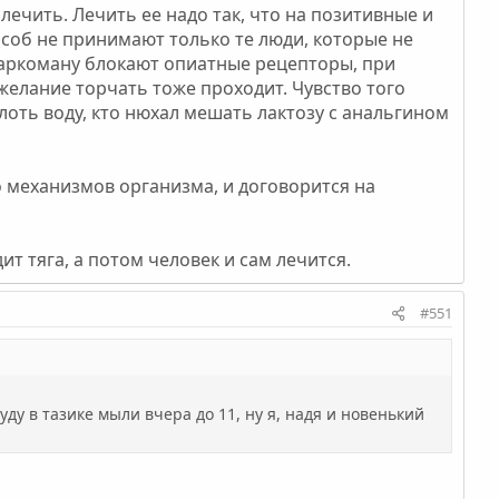
ечить. Лечить ее надо так, что на позитивные и
соб не принимают только те люди, которые не
наркоману блокают опиатные рецепторы, при
желание торчать тоже проходит. Чувство того
лоть воду, кто нюхал мешать лактозу с анальгином
о механизмов организма, и договорится на
ит тяга, а потом человек и сам лечится.
#551
уду в тазике мыли вчера до 11, ну я, надя и новенький