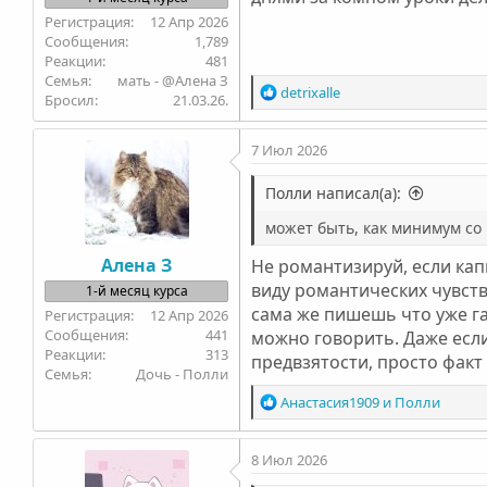
12 Апр 2026
1,789
481
Семья
мать - @Алена З
Р
detrixalle
Бросил
21.03.26.
е
а
7 Июл 2026
к
ц
и
Полли написал(а):
и
может быть, как минимум со 
:
Алена З
Не романтизируй, если кап
виду романтических чувств 
1-й месяц курса
сама же пишешь что уже га
12 Апр 2026
441
можно говорить. Даже если
313
предвзятости, просто факт
Семья
Дочь - Полли
Р
Анастасия1909
и
Полли
е
а
8 Июл 2026
к
ц