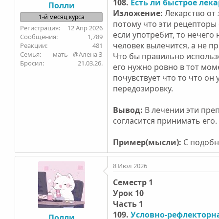
108.
Есть ли быстрое лек
Полли
Изложение:
Лекарство от 
1-й месяц курса
потому что эти рецепторы 
12 Апр 2026
если употребит, то нечего 
1,789
человек вылечится, а не п
481
Семья
мать - @Алена З
Что бы правильно использо
Бросил
21.03.26.
его нужно ровно в тот мом
почувствует что то что он
передозировку.
Вывод:
В лечении эти пре
согласится принимать его.
Пример(мысли):
С подобн
8 Июл 2026
Семестр 1
Урок 10
Часть 1
109.
Условно-рефлекторн
Полли