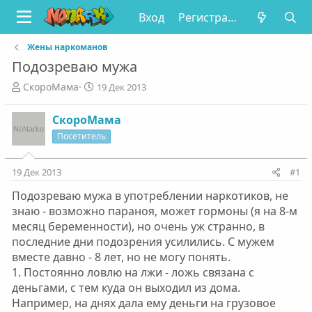
Вход
Регистрация
Жены наркоманов
Подозреваю мужа
А
Д
СкороМама
19 Дек 2013
в
а
т
т
СкороМама
о
а
Посетитель
р
н
т
а
е
ч
19 Дек 2013
#1
м
а
ы
л
Подозреваю мужа в употреблении наркотиков, не
а
знаю - возможно параноя, может гормоны (я на 8-м
месяц беременности), но очень уж странно, в
последние дни подозрения усилились. С мужем
вместе давно - 8 лет, но не могу понять.
1. Постоянно ловлю на лжи - ложь связана с
деньгами, с тем куда он выходил из дома.
Например, на днях дала ему деньги на грузовое