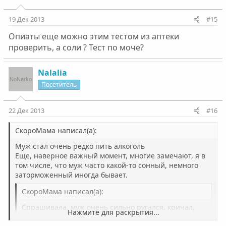
19 Дек 2013
#15
Опиаты еще можно этим тестом из аптеки
проверить, а соли ? Тест по моче?
Nalalia
Посетитель
22 Дек 2013
#16
СкороМама написал(а):
Муж стал очень редко пить алкоголь
Еще, наверное важный момент, многие замечают, я в
том числе, что муж часто какой-то сонный, немного
заторможенный иногда бывает.
СкороМама написал(а):
Спрашивала, муж очень сильно ругался, кричал,
Нажмите для раскрытия...
что я навешиваю ярлыки на него, что ничего