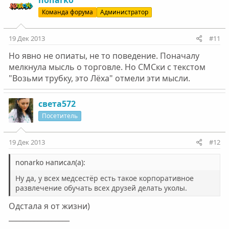
nonarko
Команда форума
Администратор
19 Дек 2013
#11
Но явно не опиаты, не то поведение. Поначалу
мелкнула мысль о торговле. Но СМСки с текстом
"Возьми трубку, это Лёха" отмели эти мысли.
света572
Посетитель
19 Дек 2013
#12
nonarko написал(а):
Ну да, у всех медсестёр есть такое корпоративное
развлечение обучать всех друзей делать уколы.
Одстала я от жизни)
_________________