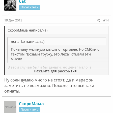
Cat
Посетитель
19 Дек 2013
#14
СкороМама написал(а):
nonarko написал(а):
Поначалу мелкнула мысль о торговле. Но СМСки с
текстом "Возьми трубку, это Лёха" отмели эти
мысли.
В этом случае были бы деньги, но денег мало, а
Нажмите для раскрытия...
последний месяц совсем мало.
Ну соли думаю много не стоят, да и марафон
Нажмите для раскрытия...
заметить не возможно. Похоже, что всё таки
опиаты.
СкороМама
Посетитель