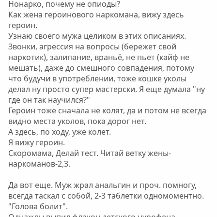
такого нет, реакция была агрессивная, ни в чем не
Нонарко, почему не опиоды?
признался... Да вроде инсулинки, но было это
Как жена героинового наркомана, вижу здесь
полгода назад.....
героин.
Узнаю своего мужа целиком в этих описаниях.
Нажмите для раскрытия...
Звонки, агрессия на вопросы (бережет свой
наркотик), залипание, враньё, не пьет (кайф не
мешать), даже до смешного совпадения, потому
что будучи в употреблении, тоже кошке уколы
делал ну просто супер мастерски. Я еще думала "ну
где он так научился?"
Героин тоже сначала не колят, да и потом не всегда
видно места уколов, пока дорог нет.
А здесь, по ходу, уже колет.
Я вижу героин.
Скоромама, Делай тест. Читай ветку жены-
наркоманов-2,3.
Да вот еще. Муж жрал анальгин и проч. помногу,
всегда таскал с собой, 2-3 таблетки одномоментно.
"Голова болит".