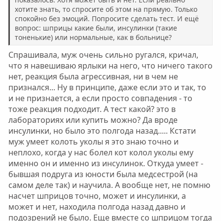
том числе, что муж часто какой-то сонный, немного
хотите знать, то спросите об этом на прямую. Только
заторможенный иногда бывает.
спокойно без эмоций. Попросите сделать тест. И ещё
вопрос: шприцы какие были, инсулинки (такие
тоненькие) или нормальные, как в больнице?
Спрашивала, муж очень сильно ругался, кричал,
что я навешиваю ярлыки на него, что ничего такого
нет, реакция была агрессивная, ни в чем не
признался... Ну в принципе, даже если это и так, то
и не признается, а если просто совпадения - то
тоже реакция подходит. А тест какой? это в
лабораториях или купить можно? Да вроде
инсулинки, но было это полгода назад..... Кстати
муж умеет колоть уколы я это знаю точно и
неплохо, когда у нас болел кот колол уколы ему
именно он и именно из инсулинок. Откуда умеет -
бывшая подруга из юности была медсестрой (на
самом деле так) и научила. А вообще нет, не помню
насчет шприцов точно, может и инсулинки, а
может и нет, находила полгода назад давно и
подозрений не было. Еще вместе со шприцом тогда