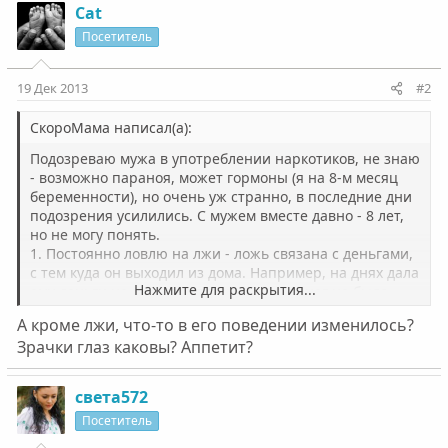
Cat
Посетитель
19 Дек 2013
#2
СкороМама написал(а):
Подозреваю мужа в употреблении наркотиков, не знаю
- возможно параноя, может гормоны (я на 8-м месяц
беременности), но очень уж странно, в последние дни
подозрения усилились. С мужем вместе давно - 8 лет,
но не могу понять.
1. Постоянно ловлю на лжи - ложь связана с деньгами,
с тем куда он выходил из дома. Например, на днях дала
Нажмите для раскрытия...
ему деньги на грузовое такси, у него денег не было,
врал, что заплатил за такси, а выяснилось, что за такси
А кроме лжи, что-то в его поведении изменилось?
платила мама, причем денег нет, которые я дала - куда
Зрачки глаз каковы? Аппетит?
дел не понятно. Или сегодня - "- где был? - выходил в
аптеку, купил такое-то лекарство". но я вчера лазила в
его карманы, это лекарство у него уже было в кармане.
света572
Лекарство нурофен, но не думаю, что употребляет его,
Посетитель
сама до беременности от боли головной любила пить
именно нурофен, он тоже приучился, обычно упаковка