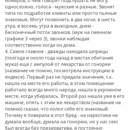
номеров, о чем говорят подслушать не могу,
односложно, голоса - мужские и разные. Звонят
типа по подработке клиенты или просто пьяные
знакомые. Могут позвонить в два ночи, в шесть
утра, в восемь утра в выходные, днем -
бесконечный поток звонков. (муж на сменном
графике 3 через 3), звонки наблюдая
соответственно когда он дома.
4. Самое главное - дважды находила шприцы
(полгода и около года назад в местах обитания
мужа) еще с ампулой от лекарства от гонореи
(название не помню, посмотрела инструкцию в
яндексе). Первый раз не придала значения, т.к.
нашла на месте его работы, в этом помещении
работало всегда много народа, нашла в укромном
месте, когда убиралась. Второй раз нашла уже в его
машине, опять с этим же лекарством (название не
помню) сказал, что колол себе его знакомый.
Почему я поверила в этот бред - на наркотики не
думала вообще, думала на гонорею, но у нас секс
был всегда без презерватива, я постоянно