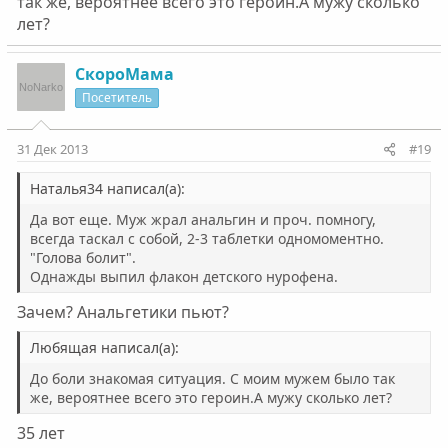
так же, вероятнее всего это героин.А мужу сколько
лет?
СкороМама
Посетитель
31 Дек 2013
#19
Наталья34 написал(а):
Да вот еще. Муж жрал анальгин и проч. помногу,
всегда таскал с собой, 2-3 таблетки одномоментно.
"Голова болит".
Однажды выпил флакон детского нурофена.
Зачем? Анальгетики пьют?
Любящая написал(а):
До боли знакомая ситуация. С моим мужем было так
же, вероятнее всего это героин.А мужу сколько лет?
35 лет