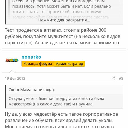
о себе и о ребёнке. Может и в самом деле Вам
показалось. Хотя может быть и нет. Если реально
хотите знать, то спросите об этом на прямую.
Только спокойно без эмоций. Попросите сделать
Нажмите для раскрытия...
тест. И ещё вопрос: шприцы какие были, инсулинки
(такие тоненькие) или нормальные, как в больнице?
Тест продаётся в аптеках, стоит в районе 300
Нажмите для раскрытия...
рублей, покупайте мультитест (на несколько видов
Спрашивала, муж очень сильно ругался, кричал, что я
наркотиков). Анализ делается на моче зависимого.
навешиваю ярлыки на него, что ничего такого нет,
реакция была агрессивная, ни в чем не признался... Ну
в принципе, даже если это и так, то и не признается, а
nonarko
если просто совпадения - то тоже реакция подходит. А
Команда форума
Администратор
тест какой? это в лабораториях или купить можно? Да
вроде инсулинки, но было это полгода назад..... Кстати
муж умеет колоть уколы я это знаю точно и неплохо,
19 Дек 2013
#8
когда у нас болел кот колол уколы ему именно он и
именно из инсулинок. Откуда умеет - бывшая подруга
СкороМама написал(а):
из юности была медсестрой (на самом деле так) и
научила. А вообще нет, не помню насчет шприцов
Откуда умеет - бывшая подруга из юности была
точно, может и инсулинки, а может и нет, находила
медсестрой (на самом деле так) и научила.
полгода назад давно и подозрений не было.
Ну да, у всех медсестёр есть такое корпоративное
развлечение обучать всех друзей делать уколы.
Мне почему то очень сильно кажется что муж в