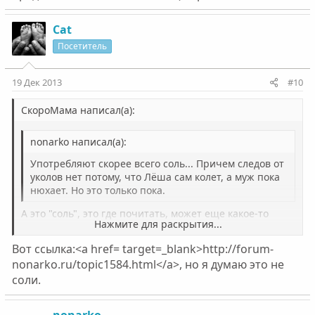
Cat
Посетитель
19 Дек 2013
#10
СкороМама написал(а):
nonarko написал(а):
Употребляют скорее всего соль... Причем следов от
уколов нет потому, что Лёша сам колет, а муж пока
нюхает. Но это только пока.
А это "соль", это где почитать, может еще какое-то
Нажмите для раскрытия...
название есть? Я понимаю, что это только
предположение. Какие - то еще признаки бывают?
Вот ссылка:<a href= target=_blank>http://forum-
Нажмите для раскрытия...
nonarko.ru/topic1584.html</a>, но я думаю это не
соли.