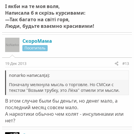
І якби на те моя воля,
Написала б я скрізь курсивами:
—Так багато на світі горя,
Люди, будьте взаємно красивими!
СкороМама
Посетитель
19 Дек 2013
#13
nonarko написал(а):
Поначалу мелкнула мысль о торговле. Но СМСки с
текстом "Возьми трубку, это Лёха" отмели эти мысли.
В этом случае были бы деньги, но денег мало, а
последний месяц совсем мало.
А наркотики обычно чем колят - инсулинками или
нет?