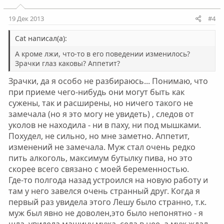
уже в его машине, опять с этим же лекарством
(название не помню) сказал, что колол себе его
19 Дек 2013
#4
знакомый. Почему я поверила в этот бред - на
наркотики не думала вообще, думала на гонорею, но у
Cat написал(а):
нас секс был всегда без презерватива, я постоянно
проверялась, т.к. планировала ребенка - никаких
А кроме лжи, что-то в его поведении изменилось?
заболеваний подобных у меня не было + у нас были
Зрачки глаз каковы? Аппетит?
частые ссоры, т.к. муж давал свою машину друзьям и
родственникам запросто, неоднократно видела за
Зрачки, да я особо не разбираюсь... Понимаю, что
рулем нашей машины чужих людей, поэтому
при приеме чего-нибудь они могут быть как
поверила.
сужены, так и расширены, но ничего такого не
5. Когда он на выходных, то выходит из дома, причем
замечала (но я это могу не увидеть) , следов от
мне с ним нельзя доходит до скандалов, на полчаса -
уколов не находила - ни в паху, ни под мышками.
час, ненадолго, при этом я ловлю его на лжи, т.е.
например, я пошел купить сигареты, но у него целая
Похудел, не сильно, но мне заметно. Аппетит,
пачка в кармане.
изменений не замечала. Муж стал очень редко
Мне все это подозрительно, скоро будет ребенок,
пить алкоголь, максимум бутылку пива, но это
возможно мои подозрения беспочвенны, а возможно и
скорее всего связано с моей беременностью.
нет.
Где-то полгода назад устроился на новую работу и
Еще, у моего мужа был родственник - лучший друг, муж
там у него завелся очень странный друг. Когда я
перестал с ним общаться потому что тот принимал
первый раз увидела этого Лешу было странно, т.к.
наркотики, осуждал его. Не общается с ним точно ну
года 2-4, этот родственник может максимум позвонить
муж был явно не доволен,это было непонятно - я
по делу раз в год, не больше.