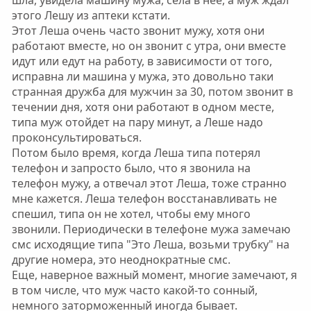
шла, увидела машину мужа, села в нее, а муж ждал
этого Лешу из аптеки кстати.
Этот Леша очень часто звонит мужу, хотя они
работают вместе, но он звонит с утра, они вместе
идут или едут на работу, в зависимости от того,
исправна ли машина у мужа, это довольно таки
странная дружба для мужчин за 30, потом звонит в
течении дня, хотя они работают в одном месте,
типа муж отойдет на пару минут, а Леше надо
проконсультироваться.
Потом было время, когда Леша типа потерял
телефон и запросто было, что я звонила на
телефон мужу, а отвечал этот Леша, тоже странно
мне кажется. Леша телефон восстанавливать не
спешил, типа он не хотел, чтобы ему много
звонили. Периодически в телефоне мужа замечаю
смс исходящие типа "Это Леша, возьми трубку" на
другие номера, это неоднократные смс.
Еще, наверное важный момент, многие замечают, я
в том числе, что муж часто какой-то сонный,
немного заторможенный иногда бывает.