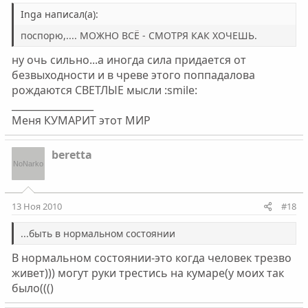
Inga написал(а):
поспорю,.... МОЖНО ВСЁ - СМОТРЯ КАК ХОЧЕШЬ.
ну очь сильно...а иногда сила придается от
безвыходности и в чреве этого поппадалова
рождаются СВЕТЛЫЕ мысли :smile:
_________________
Меня КУМАРИТ этот МИР
beretta
13 Ноя 2010
#18
...быть в нормальном состоянии
В нормальном состоянии-это когда человек трезво
живет))) могут руки трестись на кумаре(у моих так
было((()