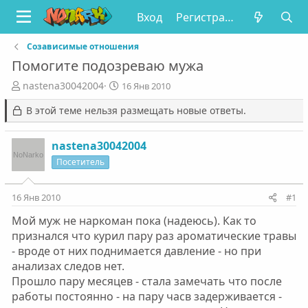
Вход
Регистрация
Созависимые отношения
Помогите подозреваю мужа
А
Д
nastena30042004
16 Янв 2010
в
а
В этой теме нельзя размещать новые ответы.
т
т
о
а
р
н
nastena30042004
т
а
Посетитель
е
ч
м
а
ы
л
16 Янв 2010
#1
а
Мой муж не наркоман пока (надеюсь). Как то
признался что курил пару раз ароматические травы
- вроде от них поднимается давление - но при
анализах следов нет.
Прошло пару месяцев - стала замечать что после
работы постоянно - на пару часв задерживается -