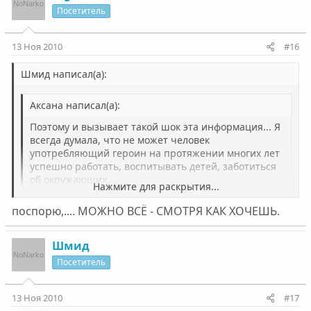
Посетитель
13 Ноя 2010
#16
Шмид написал(а):
Аксана написал(а):
Поэтому и вызывает такой шок эта информация... Я
всегда думала, что не может человек
употребляющий героин на протяжении многих лет
успешно работать, воспитывать детей, заботиться
об окружающих...
Нажмите для раскрытия...
В ЭТОЙ жизни может быть ВСЕ. Получается когда
поспорю,.... МОЖНО ВСЁ - СМОТРЯ КАК ХОЧЕШЬ.
хочеш :smile:
Нажмите для раскрытия...
Шмид
Посетитель
13 Ноя 2010
#17