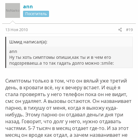
ann
Посетитель
13 Ноя 2010
#19
Шмид написал(а):
ann
Ну ты хоть симптомы опиши,как ты и в чем его
подозреваеш.а то так гадать долго можно :smile:
Симптомы только в том, что он вялый уже третий
день, в кровати всё, ну к вечеру встает. И ещё я
стала проверять у него телефон пока он не видит,
смс он удаляет. А вызовы остаются. Он названивает
парню, в тихушу от меня, когда я выхожу куда-
нибудь. Этому парню он отдавал деньги дня три
назад. Говорит, что долг у него, нужно отдавать
частями. 5-7 тысяч в месяц отдает где-то. И за этот
месяц он вроде как отдал, а зачем названивает не