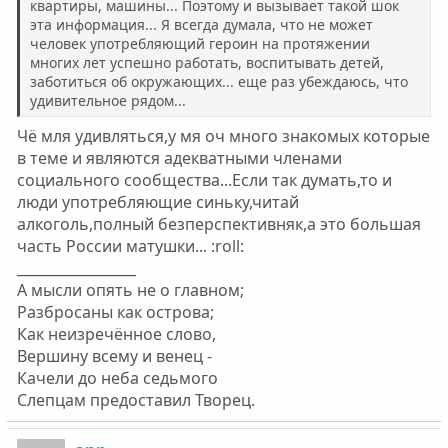
квартиры, машины... Поэтому и вызывает такой шок
эта информация... Я всегда думала, что не может
человек употребляющий героин на протяжении
многих лет успешно работать, воспитывать детей,
заботиться об окружающих... еще раз убеждаюсь, что
удивительное рядом...
Чё мля удивляться,у мя оч много знакомых которые
в теме и являются адекватными членами
социального сообщества...Если так думать,то и
люди употребляющие синьку,читай
алкоголь,полный безперспективняк,а это большая
часть России матушки... :roll:
_________________
А мысли опять не о главном;
Разбросаны как острова;
Как неизречённое слово,
Вершину всему и венец -
Качели до неба седьмого
Слепцам предоставил Творец.