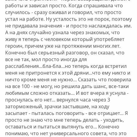
работы и зависал просто. Когда спрашивала что
случилось - сразу оживал и говорил, что просто
устал на работе. Ну усталость это не порок, поэтому
не придавала значения - и просто наслаждалась им.
А на днях случайно узнала через знакомых, что
живу я теперь с человеком который употребляет
героин, причем уже на протяжении многих лет.
Конечно был серьезный разговор, он сказал, что
все не так, мол просто иногда для
расслабления...бла-бла...но теперь когда встретил
меня не притронется к этой дряни...что ему никто и
ничто кроме меня не нужно... Сказать что поверила
на все 100 - не могу, но решила дать шанс, все-таки
любимым сложно отказать... И вот вчера я уснула -
проснулась его нет... вернулся часа через 3
заторможеный, зрачки застывшие, на ходу
засыпает - пыталась поговорить - все отрицает... Я
просто не знаю что мне теперь делать - уходить,
оставаться и пытаться вытянуть его... Конечно
понимаю, что нет универсального совета, что это