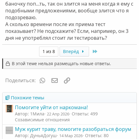
баночку поп...ть, так он злится на меня когда я ему с
подобными предложениями, вообще злится что я
подозреваю.
А сколько времени после их приема тест
показывает? Не подскажите? Если, например, он 3
дня не употреблял стоит ли тестировать?
Last
1 из 8
Вперёд
В этой теме нельзя размещать новые ответы.
WhatsApp
Электронная почта
Ссылка
Поделиться:
Похожие темы
Помогите уйти от наркомана!
Автор: 1Мила
Ответы: 499
22 Апр 2026
Созависимые отношения
Муж курит траву, помогите разобраться форум
Автор: ДуньяДогуш
Ответы: 80
14 Мар 2026