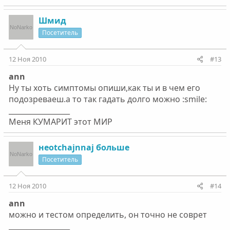
Шмид
Посетитель
12 Ноя 2010
#13
ann
Ну ты хоть симптомы опиши,как ты и в чем его
подозреваеш.а то так гадать долго можно :smile:
_________________
Меня КУМАРИТ этот МИР
неotchajnnaj больше
Посетитель
12 Ноя 2010
#14
ann
можно и тестом определить, он точно не соврет
_________________