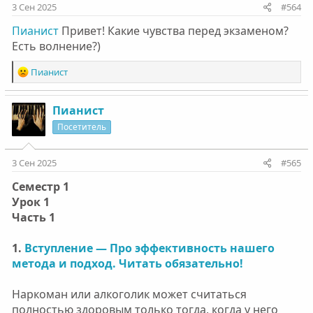
3 Сен 2025
#564
Пианист
Привет! Какие чувства перед экзаменом?
Есть волнение?)
Р
Пианист
е
а
к
Пианист
ц
Посетитель
и
и
:
3 Сен 2025
#565
Семестр 1
Урок 1
Часть 1
1.
Вступление — Про эффективность нашего
метода и подход. Читать обязательно!
Наркоман или алкоголик может считаться
полностью здоровым только тогда, когда у него