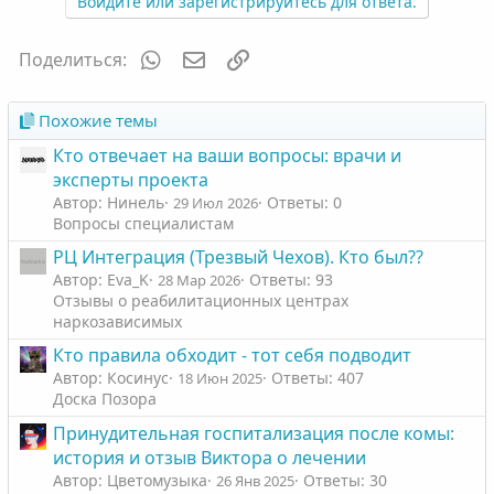
Войдите или зарегистрируйтесь для ответа.
и
и
:
WhatsApp
Электронная почта
Ссылка
Поделиться:
Похожие темы
Кто отвечает на ваши вопросы: врачи и
эксперты проекта
Автор: Нинель
Ответы: 0
29 Июл 2026
Вопросы специалистам
РЦ Интеграция (Трезвый Чехов). Кто был??
Автор: Eva_K
Ответы: 93
28 Мар 2026
Отзывы о реабилитационных центрах
наркозависимых
Кто правила обходит - тот себя подводит
Автор: Косинус
Ответы: 407
18 Июн 2025
Доска Позора
Принудительная госпитализация после комы:
история и отзыв Виктора о лечении
Автор: Цветомузыка
Ответы: 30
26 Янв 2025