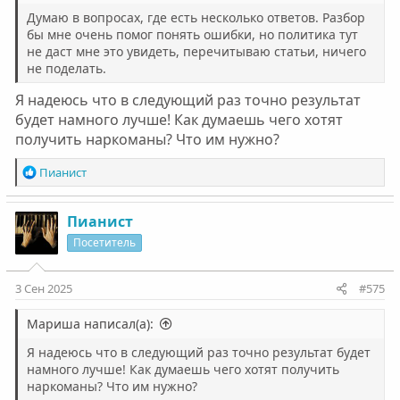
Думаю в вопросах, где есть несколько ответов. Разбор
бы мне очень помог понять ошибки, но политика тут
не даст мне это увидеть, перечитываю статьи, ничего
не поделать.
Я надеюсь что в следующий раз точно результат
будет намного лучше! Как думаешь чего хотят
получить наркоманы? Что им нужно?
Р
Пианист
е
а
к
Пианист
ц
Посетитель
и
и
:
3 Сен 2025
#575
Мариша написал(а):
Я надеюсь что в следующий раз точно результат будет
намного лучше! Как думаешь чего хотят получить
наркоманы? Что им нужно?