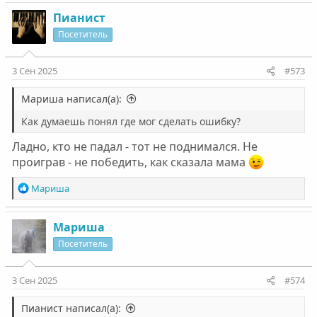
а
к
Пианист
ц
Посетитель
и
и
:
3 Сен 2025
#573
Мариша написал(а):
Как думаешь понял где мог сделать ошибку?
Ладно, кто не падал - тот не поднимался. Не
проиграв - не победить, как сказала мама
Р
Мариша
е
а
к
Мариша
ц
Посетитель
и
и
:
3 Сен 2025
#574
Пианист написал(а):