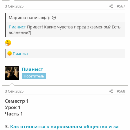
3 Сен 2025
#567
Мариша написал(а):
Пианист
Привет! Какие чувства перед экзаменом? Есть
волнение?)
Р
Пианист
е
а
к
Пианист
ц
Посетитель
и
и
:
3 Сен 2025
#568
Семестр 1
Урок 1
Часть 1
3.
Как относится к наркоманам общество и за