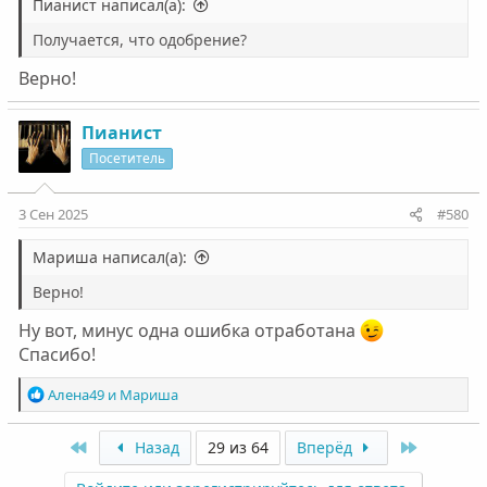
Пианист написал(а):
Получается, что одобрение?
Верно!
Пианист
Посетитель
3 Сен 2025
#580
Мариша написал(а):
Верно!
Ну вот, минус одна ошибка отработана
Спасибо!
Р
Алена49
и
Мариша
е
а
First
Last
Назад
29 из 64
Вперёд
к
ц