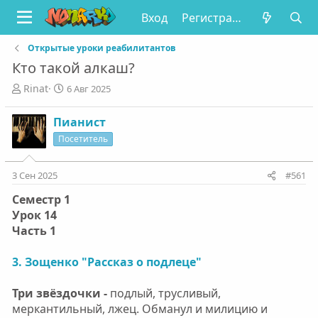
Вход
Регистрация
Открытые уроки реабилитантов
Кто такой алкаш?
А
Д
Rinat
6 Авг 2025
в
а
т
т
Пианист
о
а
Посетитель
р
н
т
а
е
ч
3 Сен 2025
#561
м
а
ы
л
Семестр 1
а
Урок 14
Часть 1
3. Зощенко "Рассказ о подлеце"
Три звёздочки -
подлый, трусливый,
меркантильный, лжец. Обманул и милицию и