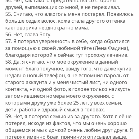
54. Нет, как такого предательства со стороны
друзей, выпивающих со мной, я не переживал.
55. Считаю, что алкоголь меня постарел. Появилось
больше седых волос, кожа стала другого оттенка,
как говорила неоднократно мама.
56. Нет, слава Богу.
57. Я потерял уверенность в себе, когда обратился
за помощью к своей любимой тёте (Лена Фадина),
благодаря которой я сейчас тут прохожу лечение.
58. Да, я считаю, что моё окружение в данный
момент благополучное, ввиду того, что даже купив
недавно новый телефон, я не вспомнил пароль от
старого аккаунта и у меня чистый лист, ни одного
контакта, ни одной фото, в голове только наизусть
запомнившиеся номера моего окружения, с
которыми дружу уже более 25 лет, у всех семьи,
дети, работа и здравый смысл в головах.
59. Нет, я потерял семью из-за другого. Хотя я её не
потерял, исходя из фактов, что мы очень хорошо
общаемся и мы с дочкой очень любим друг друга. Я
потерял именно брак, причину я описывал выше.