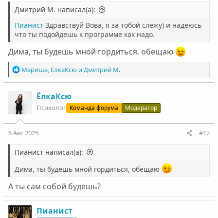
Дмитрий М. написал(а):
Пианист
Здравствуй Вова, я за тобой слежу) и надеюсь
что ты подойдешь к программе как надо.
Дима, ты будешь мной гордиться, обещаю
Р
Мариша
,
ЁлкаКсю
и
Дмитрий М.
е
а
к
ЁлкаКсю
ц
Психолог
Команда форума
Модератор
и
и
:
6 Авг 2025
#12
Пианист написал(а):
Дима, ты будешь мной гордиться, обещаю
А ты сам собой будешь?
Пианист