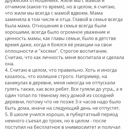
дружеских отношениях. Жили мы с мамой и
отчимом (какое-то время), но в целом, я считаю,
что жили мы всегда с мамой вдвоем. Мама
заменяла в том числе и отца. Главой в семье всегда
была мама. Отношения в семье всегда были
хорошими, всегда было огромное уважение и
ценность мамы, как главы семьи, было в детстве
время даже, когда я боялся её реакции на свои
оплошности и "косяки". Строгое воспитание.
Считаю, что как личность меня воспитала и сделала
она.
4. Считаю в целом, что правильно. Хоть и иногда
казалось, что излишне строго. Например, на
каникулах в деревне, меня никогда не отпускали
гулять также, как всех ребят. Все гуляли до утра,, а я
один топал по тёмному лесу домой из соседней
деревни, потому что не позже 3-х часов надо было
быть дома, иначе на следующий день не отпустят.
5. В школе учился хорошо, в пубертатный период
немного съехал до троек, но в целом - после
поступил на бесплатное в универсиитет и получал