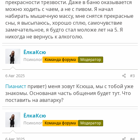
прекрасности трезвости. Даже в баню оказывается
можно ходить с чаем, а не с пивом. Я начал
набирать мышечную массу, мне снятся прекрасные
сны, я высыпаюсь, хорошо сплю, самочувствие
замечательное, я будто стал моложе лет на 5. Я
никогда не вернусь к алкоголю.
ЁлкаКсю
Психолог
Команда форума
Модератор
6 Авг 2025
#3
Пианист
привет) меня зовут Ксюша, мы с тобой уже
знакомы. Основаная часть общения будет тут. Что
поставить на аватарку?
ЁлкаКсю
Психолог
Команда форума
Модератор
6 Авг 2025
#4