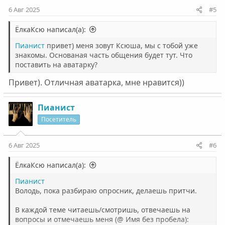
6 Авг 2025
#5
ЁлкаКсю написал(а):
Пианист
привет) меня зовут Ксюша, мы с тобой уже
знакомы. Основаная часть общения будет тут. Что
поставить на аватарку?
Привет). Отличная аватарка, мне нравится))
Пианист
Посетитель
6 Авг 2025
#6
ЁлкаКсю написал(а):
Пианист
Володь, пока разбираю опросник, делаешь притчи.
В каждой теме читаешь/смотришь, отвечаешь на
вопросы и отмечаешь меня (@ Имя без пробела):