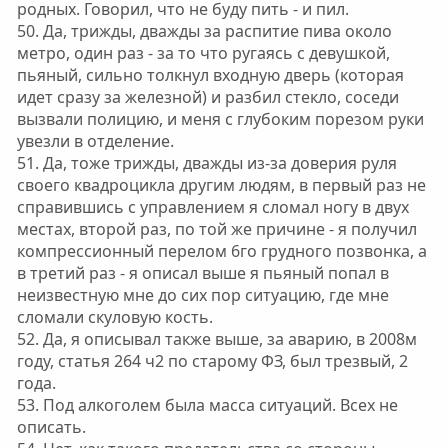
родных. Говорил, что не буду пить - и пил.
50. Да, трижды, дважды за распитие пива около
метро, один раз - за то что ругаясь с девушкой,
пьяный, сильно толкнул входную дверь (которая
идет сразу за железной) и разбил стекло, соседи
вызвали полицию, и меня с глубоким порезом руки
увезли в отделение.
51. Да, тоже трижды, дважды из-за доверия руля
своего квадроцикла другим людям, в первый раз не
справившись с управлением я сломал ногу в двух
местах, второй раз, по той же причине - я получил
компрессионный перелом 6го грудного позвонка, а
в третий раз - я описал выше я пьяный попал в
неизвестную мне до сих пор ситуацию, где мне
сломали скуловую кость.
52. Да, я описывал также выше, за аварию, в 2008м
году, статья 264 ч2 по старому ФЗ, был трезвый, 2
года.
53. Под алкоголем была масса ситуаций. Всех не
описать.