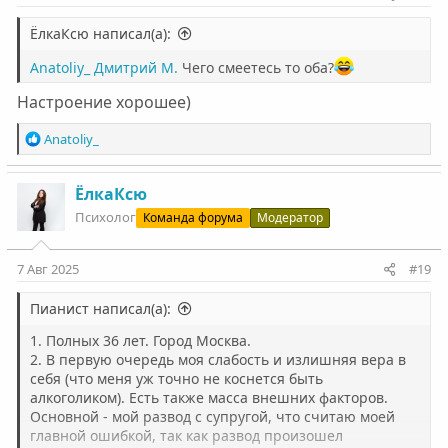
ЁлкаКсю написал(а):
Anatoliy_
Дмитрий М.
Чего смеетесь то оба?
Настроение хорошее)
Р
Anatoliy_
е
а
к
ЁлкаКсю
ц
Психолог
Команда форума
Модератор
и
и
:
7 Авг 2025
#19
Пианист написал(а):
1. Полных 36 лет. Город Москва.
2. В первую очередь моя слабость и излишняя вера в
себя (что меня уж точно не коснется быть
алкоголиком). Есть также масса внешних факторов.
Основной - мой развод с супругой, что считаю моей
главной ошибкой, так как развод произошел