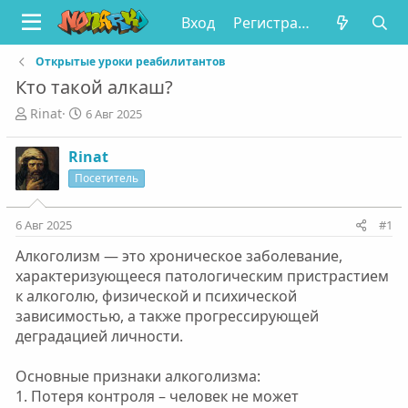
Вход
Регистрация
Открытые уроки реабилитантов
Кто такой алкаш?
А
Д
Rinat
6 Авг 2025
в
а
т
т
Rinat
о
а
Посетитель
р
н
т
а
е
ч
6 Авг 2025
#1
м
а
ы
л
Алкоголизм — это хроническое заболевание,
а
характеризующееся патологическим пристрастием
к алкоголю, физической и психической
зависимостью, а также прогрессирующей
деградацией личности.
Основные признаки алкоголизма:
1. Потеря контроля – человек не может