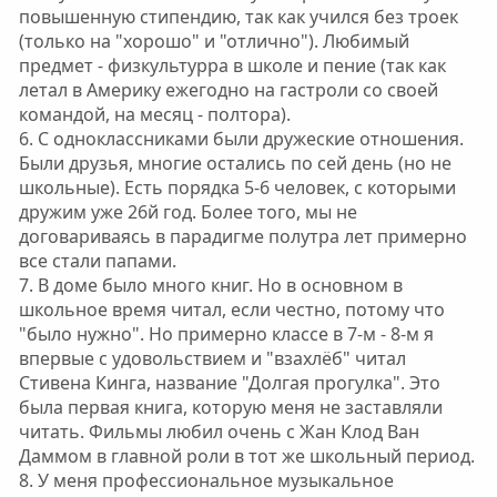
повышенную стипендию, так как учился без троек
(только на "хорошо" и "отлично"). Любимый
предмет - физкультурра в школе и пение (так как
летал в Америку ежегодно на гастроли со своей
командой, на месяц - полтора).
6. С одноклассниками были дружеские отношения.
Были друзья, многие остались по сей день (но не
школьные). Есть порядка 5-6 человек, с которыми
дружим уже 26й год. Более того, мы не
договариваясь в парадигме полутра лет примерно
все стали папами.
7. В доме было много книг. Но в основном в
школьное время читал, если честно, потому что
"было нужно". Но примерно классе в 7-м - 8-м я
впервые с удовольствием и "взахлёб" читал
Стивена Кинга, название "Долгая прогулка". Это
была первая книга, которую меня не заставляли
читать. Фильмы любил очень с Жан Клод Ван
Даммом в главной роли в тот же школьный период.
8. У меня профессиональное музыкальное