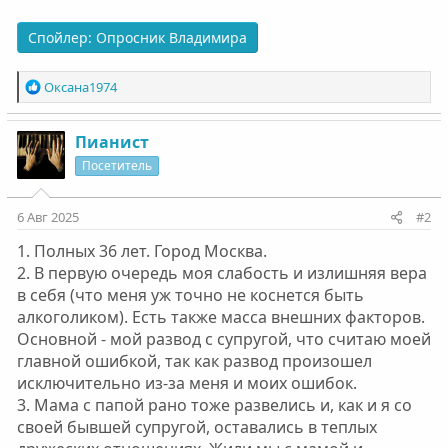
Спойлер:
Опросник Владимира
Р
Оксана1974
е
а
к
Пианист
ц
Посетитель
и
и
:
6 Авг 2025
#2
1. Полных 36 лет. Город Москва.
2. В первую очередь моя слабость и излишняя вера
в себя (что меня уж точно не коснется быть
алкоголиком). Есть также масса внешних факторов.
Основной - мой развод с супругой, что считаю моей
главной ошибкой, так как развод произошел
исключительно из-за меня и моих ошибок.
3. Мама с папой рано тоже развелись и, как и я со
своей бывшей супругой, оставались в теплых