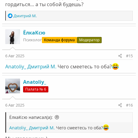
гордиться… а ты собой будешь?
Р
Дмитрий М.
е
а
к
ЁлкаКсю
ц
Психолог
Команда форума
Модератор
и
и
:
6 Авг 2025
#15
Anatoliy_
Дмитрий М.
Чего смеетесь то оба?
Anatoliy_
Палата № 6
6 Авг 2025
#16
ЁлкаКсю написал(а):
Anatoliy_
Дмитрий М.
Чего смеетесь то оба?