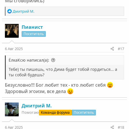
Мы сговорились)
Р
Дмитрий М.
е
а
к
Пианист
ц
Посетитель
и
и
:
6 Авг 2025
#17
ЁлкаКсю написал(а):
Тебе) ты пишешь, что Дима будет тобой гордиться… а
ты собой будешь?
Безусловно!!! Бог любит тех - кто любит себя
Здоровый эгоизм, все дела
Дмитрий М.
Помогаю
Команда форума
Посетитель
6 Авг 2025
#18