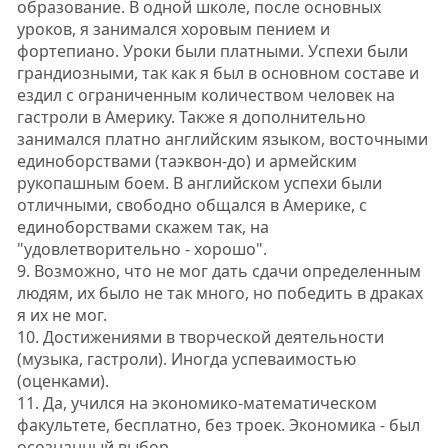
образование. В одной школе, после основных
уроков, я занимался хоровым пением и
фортепиано. Уроки были платными. Успехи были
грандиозными, так как я был в основном составе и
ездил с ограниченным количеством человек на
гастроли в Америку. Также я дополнительно
занимался платно английским языком, восточными
единоборствами (таэквон-до) и армейским
рукопашным боем. В английском успехи были
отличными, свободно общался в Америке, с
единоборствами скажем так, на
"удовлетворительно - хорошо".
9. Возможно, что не мог дать сдачи определенным
людям, их было не так много, но победить в драках
я их не мог.
10. Достижениями в творческой деятельности
(музыка, гастроли). Иногда успеваимостью
(оценками).
11. Да, учился на экономико-математическом
факультете, бесплатно, без троек. Экономика - был
осознанный выбор.