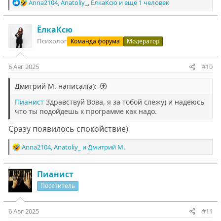
Р
Anna2104
,
Anatoliy_
,
ЁлкаКсю
и ещё 1 человек
е
а
к
ЁлкаКсю
ц
Психолог
Команда форума
Модератор
и
и
:
6 Авг 2025
#10
Дмитрий М. написал(а):
Пианист
Здравствуй Вова, я за тобой слежу) и надеюсь
что ты подойдешь к программе как надо.
Сразу появилось спокойствие)
Р
Anna2104
,
Anatoliy_
и
Дмитрий М.
е
а
к
Пианист
ц
Посетитель
и
и
:
6 Авг 2025
#11