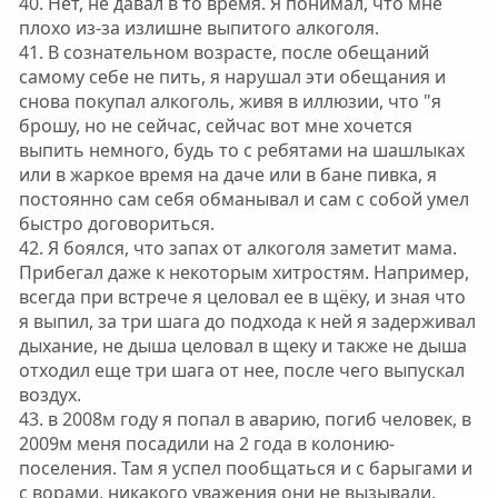
40. Нет, не давал в то время. Я понимал, что мне
плохо из-за излишне выпитого алкоголя.
41. В сознательном возрасте, после обещаний
самому себе не пить, я нарушал эти обещания и
снова покупал алкоголь, живя в иллюзии, что "я
брошу, но не сейчас, сейчас вот мне хочется
выпить немного, будь то с ребятами на шашлыках
или в жаркое время на даче или в бане пивка, я
постоянно сам себя обманывал и сам с собой умел
быстро договориться.
42. Я боялся, что запах от алкоголя заметит мама.
Прибегал даже к некоторым хитростям. Например,
всегда при встрече я целовал ее в щёку, и зная что
я выпил, за три шага до подхода к ней я задерживал
дыхание, не дыша целовал в щеку и также не дыша
отходил еще три шага от нее, после чего выпускал
воздух.
43. в 2008м году я попал в аварию, погиб человек, в
2009м меня посадили на 2 года в колонию-
поселения. Там я успел пообщаться и с барыгами и
с ворами, никакого уважения они не вызывали,