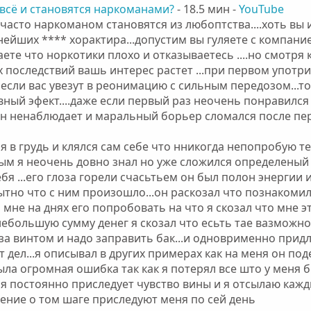
всё и становятся наркоманами?
- 18.5 мин -
YouTube
часто наркоманом становятся из любоптства....хоть вы 
ейших **** хорактира...допустим вы гуляете с компани
аете что норкотики плохо и отказываетесь ....но смотря
 последствий вашь интерес растет ...при первом употри
 если вас увезут в реонимацию с сильным передозом...т
ивный эфект....даже если первый раз неочень понравилс
н ненаблюдает и маральный борьер сломался после перв
бя в грудь и клялся сам себе что нникогда непопробую те
 я неочень довно знал но уже сложился определеный по
ебя ...его глоза горели счасьтьем он был полон энергии
тно что с ним произошло...он раскозал что познакомил
мне на днях его попробовать на что я скозал что мне э
небольшую сумму денег я скозал что есьть тае вазможнос
за винтом и надо заправить бак...и одноврименно придло
 дел...я описывал в других примерах как на меня он под
была огромная ошибка так как я потерял все што у меня 
ня постоянно приследует чувство вины и я отсылаю каж
ление о том шаге приследуют меня по сей день