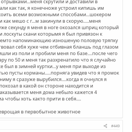
 отрывками...меня скрутили и доставили в
ли как так, я конечноже устроил кипишь им
покоить всеми возможными способами...шокером
как мешо с г...м закинули в скорую.....меня
туже секунду я меня в ноге окозался шприц который
ли лоскуты скани которымя я был привязон к
то чемто напоминающию изношеную половую тряпку
ствовал себя хуже чем отбивная бланшь под глазом
шли из поли и пробили меня по базе....после чего
 пару по 50 и меня так разхренатило что я случайно
же был в зимней куртки...у меня при выходе из
ью пусты корманы.....порняга увидев что я промок
 ниму я сразуже вырубился....когда я очнулся я
 покозал в какой он стороне находится и
....аказывается меня дома небыло кажется 4
 чтобы хоть както прити в себя....
преврощая в первобытное животное
#449