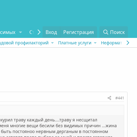
исимых
Статьи
Вход
Отзывы
Регистрация
О проекте
Поиск
Tel
удовой профилакторий
Платные услуги
Неформат
Рех
#441
 курил траву каждый день....траву я несщитал
...меня многие вещи бесили без видимых причин ...жина
очу быть постояноо нервным дерганым в постоянном