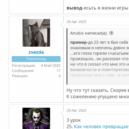
вывод
-есьть в жизни игры 
29 Авг 2025
Anubis написал(а):
пример-
до 23 лет я бил себ
знакомым я неочень довно зн
zvezda
...его глоза горели счасьть
произошло...он раскозал чт
Посетитель
на что я скозал что мне это
9 Май 2025
вазможности и поинтересовал
17
придложил мне с ним...я сог
4
какие эйфориеские чувтво да
возможностей одна из главн
Ну что тут сказать. Скорее
совесьть меня не разорвала 
К сожелению упущено много
29 Авг 2025
3 урок
25.
Как человек превращает