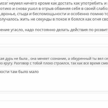
й мозг неумел ничего кроме как достать как употребить и 
отико и снова ушол в отрыв обвиняя себя в своей слаб
 ,вронье, стыда и беспомощьности и особенно помню то
олучалось жить не секунды в покое я боялся как огня св
ение угасло, надо постоянно делать действия по розви
ая дурь не была , она меняет сознание, а обкуренный ты вел себя
о кругу. Разговор с тобой плохо строился, так как все время сме
ности там было мало