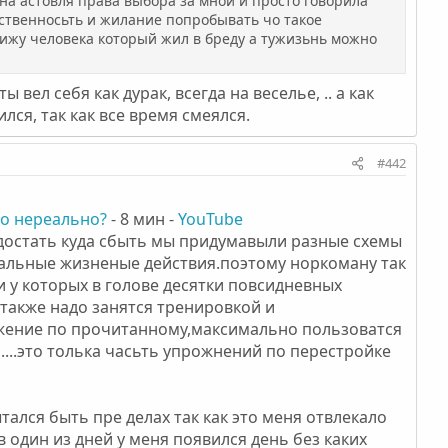
она астовля права выбора за мной и просто говорила
тственносьть и жилание попробывать чо такое
вижу человека который жил в бреду а тужизьнь можно
вел себя как дурак, всегда на веселье, .. а как
лся, так как все время смеялся.
#442
то нереально?
- 8 мин -
YouTube
достать куда сбыть мы придумавыли разные схемы
мальные жизненые действия.поэтому норкоману так
и у которых в голове десятки повсидневных
 также надо занятся тренировкой и
ожение по прочитанному,максимально пользоватся
....это толька часьть упрожнений по перестройке
ался быть пре делах так как это меня отвлекало
в один из дней у меня появился день без каких