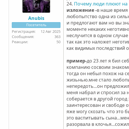
24.
Почему люди плюют на 
изложение -
в наше время 
любопытство одна из сильн
Anubis
и предлогают вам но вы зн
Посетитель
моменте некаких неготивнх
12 Авг 2025
неслучится в одном случае
363
так как это наложет негот
50
как видимых последствий о
пример-
до 23 лет я бил се
компанию сосвоим знакомым
тогда он небыл похож на с
жизьнью.мне стало любопы
непередоть...он предложил 
меня набрал и спросил за 
соберается в другой город 
заинтересован и свободе от
яже могу скозать что это 
это васпитывать сына...ме
разорвала в клочья...сожи