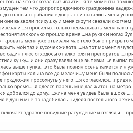
ентов..на что я скозал вызывайти....я те моменты помню
вазмущен тем что допропорядочного граждонина задержа
ног до головы торабанил в дверь они пытались меня ус
ги они вызволи психушку и меня скрути свезали скотчем и 
ривезали....я просил их только невмазывать меня как в 
беспонятия сколько прошло время ...на руках и ногах бу
 от кровать меня уже отвизали мае тело было прикры
крыть мой таз и кусочек живота.....на тот момент я чув
о садин плюс отходосы от алкоголя и препоратов.....при
стили кучку....и они сразу взяли еще выпевки ...я выпил
ялась выше пупка....это была позняя осень кажется и я у
фон карты кольца все до мелочи...у меня были полносьт
пркдложил просохнуть у него.....я согласился....придя к
лько время.....я оделся парень мне дал житон на метро
ак я добрался до дому.....жина меня увидев была вшоке .
дил в душ и мне понадобилась ниделя постельного режима
тключает здравое повидние расуждение и взгляды.....