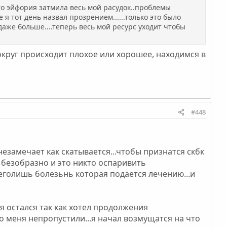
это эйфория затмила весь мой расудок..проблемы
я тот день назвал прозрением......только это было
даже больше....теперь весь мой ресурс уходит чтобы
вокруг происходит плохое или хорошее, находимся в
#448
езамечает как скатывается...чтобы признатся скбк
 безобразно и это никто оспаривить
всеголишь болезьнь которая подается лечению...и
а я остался так как хотел продолжения
ро меня непропустили...я начал возмущатся на что