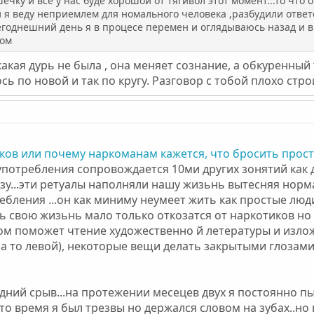
чку и все у нас буде хорошои от тягивол этот момент...то что 
й я веду неприемлем для номального человека ,разбудили отве
сегоднешний день я в процесе перемен и оглядываюсь назад и 
ном
кая дурь не была , она меняет сознание, а обкуренный ты 
сь по новой и так по кругу. Разговор с тобой плохо строи
ков или почему наркоманам кажется, что бросить прос
употребления сопровождается 10ми других зонятий как 
озу...эти ретуалы наполняли нашу жизьнь вытесняя нор
ебления ...он как миниму неумеет жить как простые люд
ть свою жизьнь мало только откозатся от наркотиков но
ом поможет чтение художественно й летературы и изл
вша то левой), некоторые вещи делать закрытыми глозами
дний срыв...на протежении месецев двух я постоянно пыт
то время я был трезвы но держался словом на зубах..но 