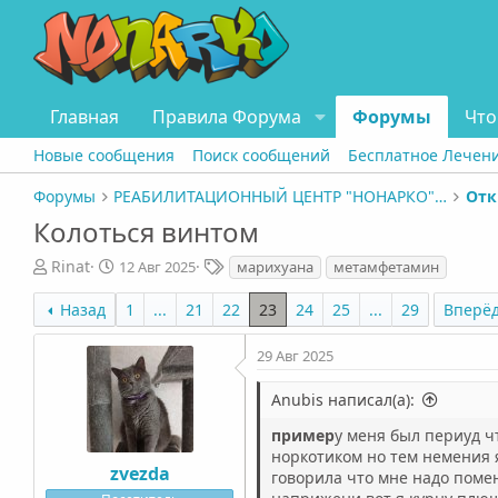
Главная
Правила Форума
Форумы
Что
Новые сообщения
Поиск сообщений
Бесплатное Лечен
Форумы
РЕАБИЛИТАЦИОННЫЙ ЦЕНТР "НОНАРКО" СПБ
Отк
Колоться винтом
А
Д
Т
Rinat
12 Авг 2025
марихуана
метамфетамин
в
а
е
т
т
г
Назад
1
...
21
22
23
24
25
...
29
Вперё
о
а
и
р
н
29 Авг 2025
т
а
е
ч
Anubis написал(а):
м
а
ы
л
пример
у меня был периуд чт
а
норкотиком но тем немения я
zvezda
говорила что мне надо помен