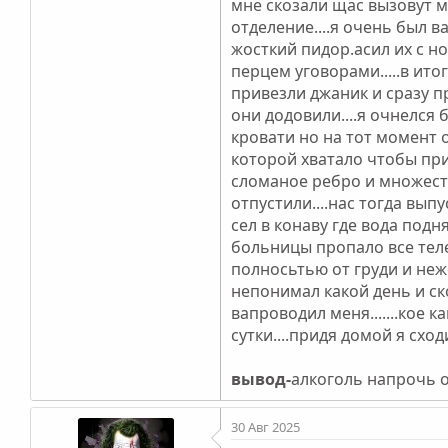
мне скозали щас вызовут м
отделение....я очень был 
жосткий пидор.асил их с 
перцем уговорами.....в ито
привезли джаник и сразу п
они додовили....я очнелся 
кровати но на тот момент
которой хватало чтобы при
сломаное ребро и множеств
отпустили....нас тогда выпу
сел в конаву где вода подн
больницы пропало все теле
полносьтью от груди и неже 
непонимал какой день и ско
вапроводил меня.......кое к
сутки....придя домой я схо
вывод-
алкоголь напрочь о
30 Авг 2025