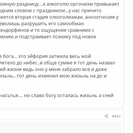
омную раздницу....к алкоголю оргонизм привыкает
дним словом с праздником...у нас принито
жется вторая стадия олкоголизмаи, анозогнозия у
всеволишь разрушить его самообман
 эндорфинов и то ощущение сравнимо с
чению и подстраивает психику под новое
 бога... это эйфория затмила весь мой
етело до нибес..в обще сумме я тот день назвал
оей жизни ведь оно у меня забрало все и даже
изьнь...тот день изменил мою жизьнь на до и
асьтья.... но славо богу осталась жизьнь а сней
#447