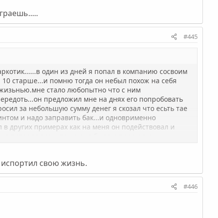
раешь.....
#445
ркотик......в один из дней я попал в компанию сосвоим
 10 старше...и помню тогда он небыл похож на себя
о жизьнью.мне стало любопытно что с ним
ередоть...он предложил мне на днях его попробовать
росил за небольшую сумму денег я скозал что есьть тае
винтом и надо заправить бак...и одноврименно
ал в других примерах как на меня он подействовал и
к я потерял все што у меня было и прое.ал кучу
 вины и я отсылаю каждый месяц денег чтобы моя
о испортил свою жизнь.
#446