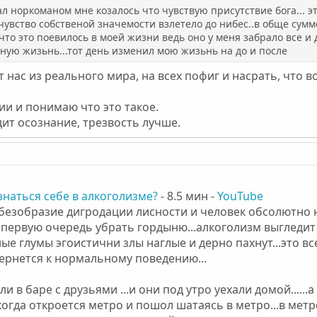
тал норкоманом мне козалось что чувствую присутствие бога... 
увство собственой значемости взлетело до нибес..в обще сумме 
 что это поевилось в моей жизни ведь оно у меня забрало все и 
аную жизьнь...тот день изменил мою жизьнь на до и после
т нас из реального мира, на всех пофиг и насрать, что 
ии и понимаю что это такое.
ит осознание, трезвость лучше.
наться себе в алкоголизме?
- 8.5 мин -
YouTube
 безобразие дигродации лисности и человек обсолютно н
в первую очередь убрать гордыню...алкоголизм выгледит
ные глумы эгоистични злы наглые и дерно пахнут...это 
вернется к нормальному поведению...
и в баре с друзьями ...и они под утро уехали домой......
 когда откроется метро и пошол шатаясь в метро...в мет