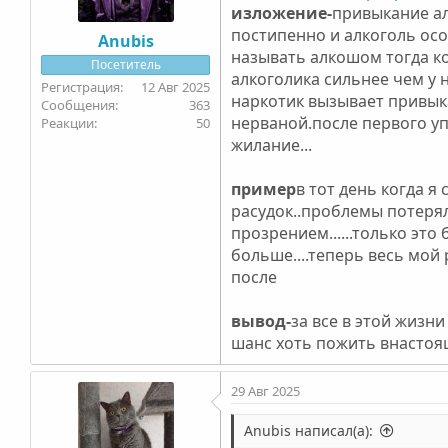
изложение-
привыкание ал
постипенно и алкоголь ос
Anubis
называть алкошом тогда ко
Посетитель
алкоголика сильнее чем у
12 Авг 2025
наркотик вызывает привык
363
нерваной.после первого у
50
жилание...
пример
в тот день когда я
расудок..проблемы потерял
прозрением......только это
больше....теперь весь мой
после
вывод-
за все в этой жизни
шанс хоть пожить внастоящ
29 Авг 2025
Anubis написал(а):