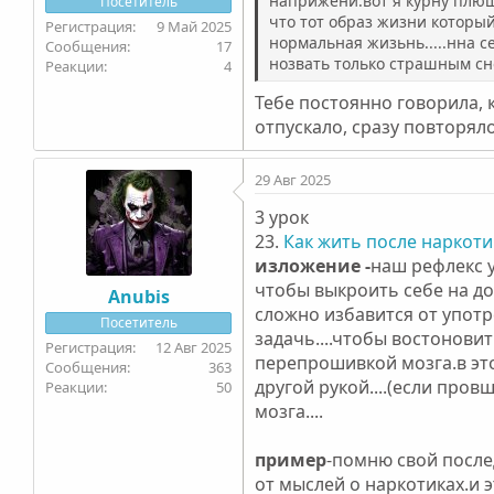
наприжени.вот я курну плюше
Посетитель
что тот образ жизни которы
9 Май 2025
нормальная жизьнь.....нна 
17
нозвать только страшным с
4
Тебе постоянно говорила, ка
отпускало, сразу повторяло
29 Авг 2025
3 урок
23.
Как жить после наркоти
изложение -
наш рефлекс 
чтобы выкроить себе на д
Anubis
сложно избавится от употр
Посетитель
задачь....чтобы востонови
12 Авг 2025
перепрошивкой мозга.в эт
363
другой рукой....(если про
50
мозга....
пример
-помню свой после
от мыслей о наркотиках.и э