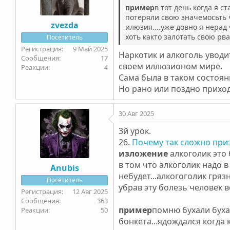
пример
в тот день когда я с
потеряли свою значемосьть ч
zvezda
илюзия....уже довно я нерад
хоть както залотать свою рв
Посетитель
9 Май 2025
Наркотик и алкоголь уводи
17
своем иллюзионом мире.
4
Сама была в таком состоян
Но рано или поздно приход
30 Авг 2025
3й урок.
26.
Почему так сложно приз
изложение
алкоголик это
в том что алкоголик надо 
Anubis
небудет...алкогоголик гряз
Посетитель
убрав эту болезь человек 
12 Авг 2025
363
пример
помню бухали бухал
50
бонкета...ядождался когда