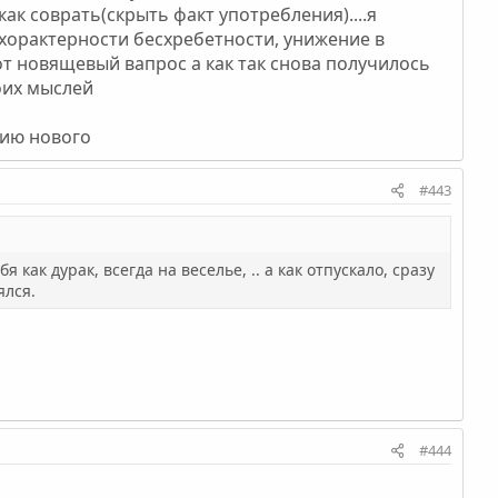
как соврать(скрыть факт употребления)....я
охорактерности бесхребетности, унижение в
т новящевый вапрос а как так снова получилось
оих мыслей
тию нового
#443
 как дурак, всегда на веселье, .. а как отпускало, сразу
ялся.
#444