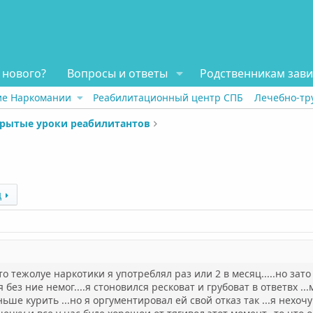
 нового?
Вопросы и ответы
Родственникам зав
ие Наркомании
Реабилитационный центр СПБ
Лечебно-тр
рытые уроки реабилитантов
д
о тежолуе наркотики я употреблял раз или 2 в месяц.....но зато
 без ние немог....я стоновился ресковат и грубоват в ответвх 
ьше курить ...но я оргументировал ей свой отказ так ...я нех