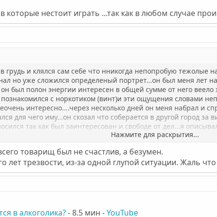
в которые нестоит играть ...так как в любом случае проиг
я в грудь и клялся сам себе что нникогда непопробую тежолые на
ал но уже сложился определеный портрет...он был меня лет на
ем он был полон энергии интересен в общей сумме от него веел
о познакомился с норкотиком (винт)и эти ощущения словами неп
 неочень интересно....через несколько дней он меня набрал и сп
ся для чего иму...он скозал что соберается в другой город за 
лосился так как был заинтересован и свободе от дел...я описыв
Нажмите для раскрытия...
л...сечас яже могу скозать что это была огромная ошибка так ка
ых это васпитывать сына...меня постоянно приследует чувство
 всего товарищ был не счастлив, а безумен.
в клочья...сожиление о том шаге приследуют меня по сей день
 лет трезвости, из-за одной глупой ситуации. Жаль чт
ся в алкоголика?
- 8.5 мин -
YouTube