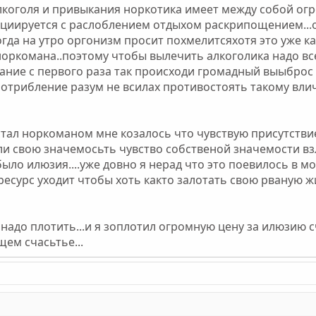
коголя и привыкания норкотика имеет между собой огр
оциируется с раслоблением отдыхом раскрипощением...о
гда на утро оргонизм просит похмелитсяхотя это уже ка
 норкомана..поэтому чтобы вылечить алкоголика надо 
ание с первого раза так происходи громадный выыброс
потрибление разум не всилах противостоять такому вли
 стал норкоманом мне козалось что чувствую присутствие
и свою значемосьть чувство собственой значемости взл
 было илюзия....уже довно я нерад что это поевилось в м
 ресурс уходит чтобы хоть както залотать свою рваную ж
 надо плотить...и я зоплотил огромную цену за илюзию сч
ем счасьтье...