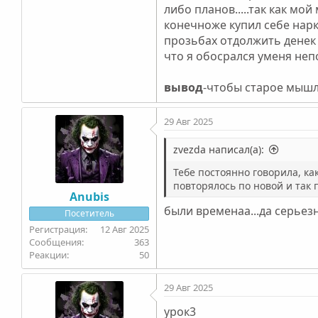
либо планов.....так как мо
конечноже купил себе нарк
прозьбах отдолжить денек
что я обосрался уменя неп
вывод
-чтобы старое мышл
29 Авг 2025
zvezda написал(а):
Тебе постоянно говорила, как
повторялось по новой и так п
Anubis
были временаа...да серьез
Посетитель
12 Авг 2025
363
50
29 Авг 2025
урок3