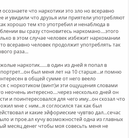
и осознаете что наркотики это зло но всеравно
ее и увидили что друзья или приятели употребляют
 как хорошо тем кто употребил и ненаблюда в
блении вы сразу стоновитесь наркомано....этого
олько в этом случае человек избежит наркомании
я то всеравно человек продолжит употреблять так
ого раза...
жолые наркотик......в один из дней я попал в
ртрет...он был меня лет на 10 старше...и помню
 интересен в общей сумме от него веело
ся с норкотиком (винт)и эти ощущения словами
то неочень интересно....через несколько дней он
ти и поинтересовался для чего иму...он скозал что
жил мне с ним...я соглосился так как был
ействовал и какие эйфориеские чувтво дал...сечас
было и прое.ал кучу возможностей одна из главных
дый месяц денег чтобы моя совесьть меня не