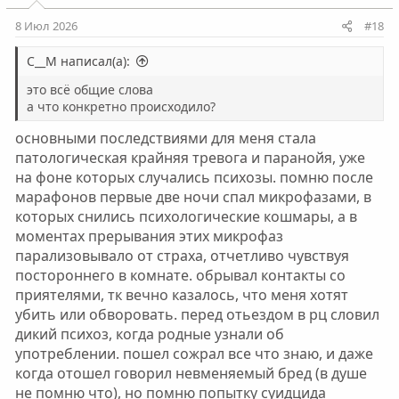
и
:
8 Июл 2026
#18
С__М написал(а):
это всё общие слова
а что конкретно происходило?
основными последствиями для меня стала
патологическая крайняя тревога и паранойя, уже
на фоне которых случались психозы. помню после
марафонов первые две ночи спал микрофазами, в
которых снились психологические кошмары, а в
моментах прерывания этих микрофаз
парализовывало от страха, отчетливо чувствуя
постороннего в комнате. обрывал контакты со
приятелями, тк вечно казалось, что меня хотят
убить или обворовать. перед отьездом в рц словил
дикий психоз, когда родные узнали об
употреблении. пошел сожрал все что знаю, и даже
когда отошел говорил невменяемый бред (в душе
не помню что), но помню попытку суидцида