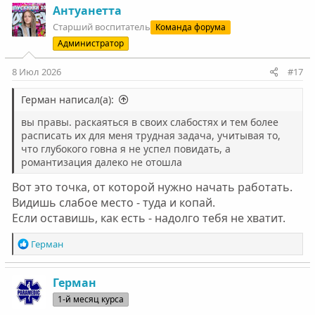
к
Антуанетта
ц
Старший воспитатель
Команда форума
и
Администратор
и
:
8 Июл 2026
#17
Герман написал(а):
вы правы. раскаяться в своих слабостях и тем более
расписать их для меня трудная задача, учитывая то,
что глубокого говна я не успел повидать, а
романтизация далеко не отошла
Вот это точка, от которой нужно начать работать.
Видишь слабое место - туда и копай.
Если оставишь, как есть - надолго тебя не хватит.
Р
Герман
е
а
к
Герман
ц
1-й месяц курса
и