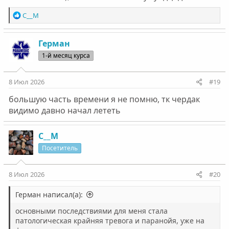
Р
С__М
е
а
к
Герман
ц
1-й месяц курса
и
и
:
8 Июл 2026
#19
большую часть времени я не помню, тк чердак
видимо давно начал лететь
С__М
Посетитель
8 Июл 2026
#20
Герман написал(а):
основными последствиями для меня стала
патологическая крайняя тревога и паранойя, уже на