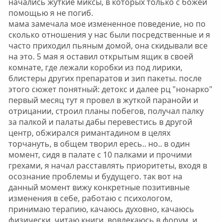
начались жуткие миксы, в которых только с божей
помощью я не погиб.
мама замечала мое измененное поведение, но по
сколько отношения у нас были посредственные и я
часто приходил пьяным домой, она скидывали все
на это. 5 мая я оставил открытым ящик в своей
комнате, где лежали коробки из под лирики,
блистеры других препаратов и зип пакеты. после
этого сюжет понятный: детокс и далее рц "нонарко"
первый месяц тут я провел в жуткой паранойи и
отрицании, строил планы побегов, получал палку
за палкой и палаты дабы перевестись в другой
центр, обжирался римантадином в целях
торчануть, в общем творил ересь.. но.. в один
момент, сидя в палате с 10 палками и прочими
грехами, я начал расставлять приоритеты, входя в
осознание проблемы и будущего. так вот на
данный момент вижу конкретные позитивные
изменения в себе, работаю с психологом,
принимаю терапию, качаюсь духовно, качаюсь
физически, читаю книги, вовлекаюсь в форум, и