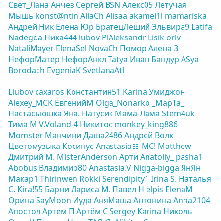
Свет_Лана
Анчез
Сергей BSN
Алекс05
Летучая
Мышь
konst@ntin
AllaCh
Alisaa
akamel1l
mamariska
Андрей Ник
Елена Юр
БратецЛеший
Эльвира9
Latifa
Nadegda
Ника444
lubov
PlAleksandr
Lisik
orlv
NataliMayer
ElenaSel
NovaCh
Помор
Алена З
НефорМатер
НефорАнкл
Tatya
Иван Бандур
ASya
Borodach
EvgeniaK
SvetlanaAtl
Liubov
caxaros
Константин51
Karinа
Умиджон
Alexey_MCK
ЕвгенийM
Olga_Nonarko
_MapTa_
Настасьюшка
Яна.
Натусик
Мама-Лама
Stem4uk
Тима М
V.Voland-4
Никитос
monkey_king886
Momster
Манчини
Даша2486
Андрей Волк
Цветомузыка
Косинус
Anastasia🎀
МС!
Matthew
Дмитрий М.
MisterAnderson
Арти
Anatoliy_
pasha1
Abobus
Владимир80
Anastasia.V
Nigga-bigga
ЯнЯн
Макар1
Thirinwen
Rokki
Serendipity1
Irina S.
Наталья
С.
Kira!55
Барни
Лариса М.
Павел Н
elpis
ElenaM
Орина
SayMoon
Иуда
АняМаша
Антонина
Anna2104
Апостол
Артем П
Артём С
Sergey
Karinа
Николь