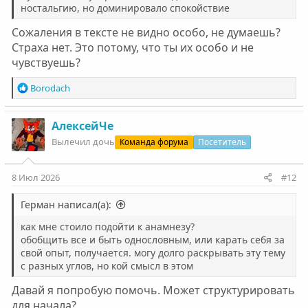
главное становлюсь честным по отношению к себе.
ностальгию, но доминировало спокойствие
Антон В
VK
Антуанетта
Жанна Д’Арк
Светлана
Андрей.
ЁлкаКсю
Дионис
Оксана1974
Алека
Анастасия1909
Сожаления в тексте не видно особо, не думаешь?
Daenerys
Udzhin
Страха нет. Это потому, что ты их особо и не
чувствуешь?
Nikitoz
Максим Л
Черный
Oleg73
радуга_дэш
detrixalle
linavilin
Five
Мария_Т
дядядима
Айнур
etozheAnton
Р
Borodach
НаSтЯ
Tristia
Mira21_20
Asim
MarkoFlow
ЯроСЛАB
Арс
е
НаSтЯ
Ilya_Che
РомариО
Марьям
ДанR
Герман
Полли
а
НикитОоС
к
АлексейЧе
ц
Вылечил дочь
Команда форума
Посетитель
Olgakot
Ева В
Ани
Анна_Байкал
Ири-на
Оксана92
Pavlic
и
Rumba
Olegs
Анна12
Ольга79
Андрей71
Константино
и
Igor155
:
Katya155
МаргоМарина
Sugar daddy
Инна N
8 Июл 2026
#12
Добрый эльф
tfimt
Наталья1971
Элайна
Людмила 72
Denis G
Rais
Katarina Iv
мама_ Rinat
irisska_
Nuta
marri
Герман написал(а):
Lera7Kaz
AnAsT
Valia
AlexSmile
Egoralexv
Мама*
Yahont
Ника444
как мне стоило подойти к анамнезу?
SМ-СМ
SWELANA
АлексейЧе
Анфиса
Надежда
27
обобщить все и быть однословным, или карать себя за
Utelias
natien
КсюшаМ
Лягушонка
Простотак
БаЧе
Свет_Лана
свой опыт, получается. могу долго раскрывать эту тему
Анчез
Сергей BSN
Алекс05
Летучая Мышь
konst@ntin
с разных углов, но кой смысл в этом
AllaCh
Alisaa
akamel1l
mamariska
Андрей
Ник
Елена Юр
БратецЛеший
Эльвира9
Latifa
Nadegda
Давай я попробую помочь. Может структурировать
Ника444
lubov
PlAleksandr
Lisik
orlv
NataliMayer
для начала?
ElenaSel
NovaCh
Помор
Алена З
НефорМатер