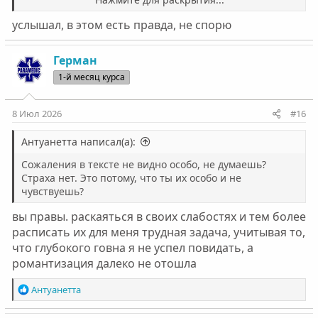
самим пациентом. А у тебя получилась история
героизации, история про то какой ты крутой, а не
услышал, в этом есть правда, не спорю
больной. Понимаешь разницу между этими
понятиями?
Герман
1-й месяц курса
8 Июл 2026
#16
Антуанетта написал(а):
Сожаления в тексте не видно особо, не думаешь?
Страха нет. Это потому, что ты их особо и не
чувствуешь?
вы правы. раскаяться в своих слабостях и тем более
расписать их для меня трудная задача, учитывая то,
что глубокого говна я не успел повидать, а
романтизация далеко не отошла
Р
Антуанетта
е
а