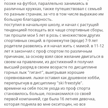
позже на футбол, параллельно занимаясь в
различных кружках, также путешествовал с семьей
по разным странам, за что в том числе выражаю им
большую благодарность.
поступил в начальную школу, и начал с растущей
тенденцией посещать все чаще спортивные сборы,
так прошли мои 5 лет в розь с множеством других
спортивных секций. в промежутке (вроде) 7-9 лет
родители развелись и я начал жить с мамой. в 11-12
лет я закончил с проф спортом по различным
причинам, за основу взял свое желание двигаться в
своем на правлении, из достижений я получил
высший разряд в своем возрасте по дисциплине
горных лыж "гигант", выигрывая хорошие
соревнования. лыжи оставил как душевное хобби,
перепрыгнув в дисциплину "ski freestyle".
времени на себя после ухода из проф спорта
становилось больше, познакомился со своей
первой компанией, где была 16 летняя девочка,
которая подняла во мне окситоцин, но все