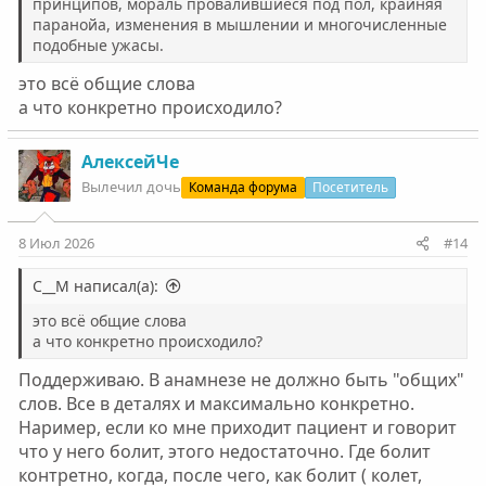
принципов, мораль провалившиеся под пол, крайняя
паранойа, изменения в мышлении и многочисленные
подобные ужасы.
это всё общие слова
а что конкретно происходило?
АлексейЧе
Вылечил дочь
Команда форума
Посетитель
8 Июл 2026
#14
С__М написал(а):
это всё общие слова
а что конкретно происходило?
Поддерживаю. В анамнезе не должно быть "общих"
слов. Все в деталях и максимально конкретно.
Наример, если ко мне приходит пациент и говорит
что у него болит, этого недостаточно. Где болит
контретно, когда, после чего, как болит ( колет,