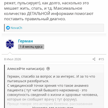
режет, пульсирует), как долго, насколько это
мешает жить, спать, и тд. Максимальное
количество ДЕТАЛЬНОЙ информаии помогают
поставить правильный диагноз.
Р
NovaCh
е
а
к
Герман
ц
1-й месяц курса
и
и
:
8 Июл 2026
#15
АлексейЧе написал(а):
Герман, спасибо за вопрос и за интерес. И за то что
пытаешься разобраться.
С медицинской точки зрения что такое анамнез
пациента ( тут читай бывшего наркомана) - это
совокупность сведений о жизни и здоровье человека,
которые он сообщает врачу ( тут форуму).
Проще говоря: это история болезни, рассказанная
Нажмите для раскрытия...