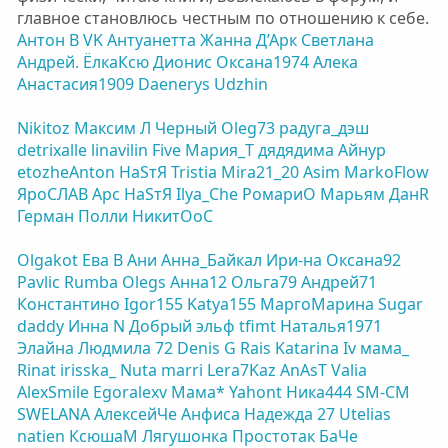
главное становлюсь честным по отношению к себе.
Антон В
VK
Антуанетта
Жанна Д’Арк
Светлана
Андрей.
ЁлкаКсю
Дионис
Оксана1974
Алека
Анастасия1909
Daenerys
Udzhin
Nikitoz
Максим Л
Черный
Oleg73
радуга_дэш
detrixalle
linavilin
Five
Мария_Т
дядядима
Айнур
etozheAnton
НаSтЯ
Tristia
Mira21_20
Asim
MarkoFlow
ЯроСЛАB
Арс
НаSтЯ
Ilya_Che
РомариО
Марьям
ДанR
Герман
Полли
НикитОоС
Olgakot
Ева В
Ани
Анна_Байкал
Ири-на
Оксана92
Pavlic
Rumba
Olegs
Анна12
Ольга79
Андрей71
Константино
Igor155
Katya155
МаргоМарина
Sugar
daddy
Инна N
Добрый эльф
tfimt
Наталья1971
Элайна
Людмила 72
Denis G
Rais
Katarina Iv
мама_
Rinat
irisska_
Nuta
marri
Lera7Kaz
AnAsT
Valia
AlexSmile
Egoralexv
Мама*
Yahont
Ника444
SМ-СМ
SWELANA
АлексейЧе
Анфиса
Надежда 27
Utelias
natien
КсюшаМ
Лягушонка
Простотак
БаЧе