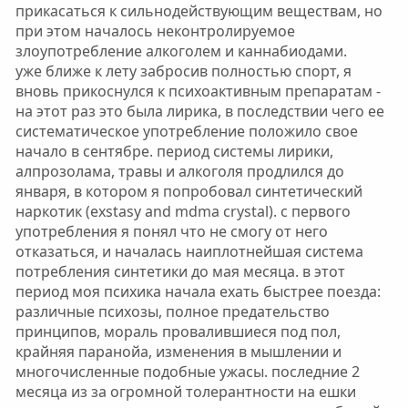
прикасаться к сильнодействующим веществам, но
при этом началось неконтролируемое
злоупотребление алкоголем и каннабиодами.
уже ближе к лету забросив полностью спорт, я
вновь прикоснулся к психоактивным препаратам -
на этот раз это была лирика, в последствии чего ее
систематическое употребление положило свое
начало в сентябре. период системы лирики,
алпрозолама, травы и алкоголя продлился до
января, в котором я попробовал синтетический
наркотик (exstasy and mdma crystal). с первого
употребления я понял что не смогу от него
отказаться, и началась наиплотнейшая система
потребления синтетики до мая месяца. в этот
период моя психика начала ехать быстрее поезда:
различные психозы, полное предательство
принципов, мораль провалившиеся под пол,
крайняя паранойа, изменения в мышлении и
многочисленные подобные ужасы. последние 2
месяца из за огромной толерантности на ешки