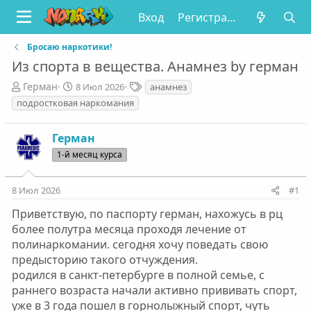
Вход
Регистрация
Бросаю наркотики!
Из спорта в вещества. Анамнез by герман
А
Д
Т
Герман
8 Июл 2026
анамнез
в
а
е
подростковая наркомания
т
т
г
о
а
и
Герман
р
н
т
а
1-й месяц курса
е
ч
м
а
8 Июл 2026
#1
ы
л
а
Приветствую, по паспорту герман, нахожусь в рц
более полутра месяца проходя лечение от
полинаркомании. сегодня хочу поведать свою
предысторию такого отчуждения.
родился в санкт-петербурге в полной семье, с
раннего возраста начали активно прививать спорт,
уже в 3 года пошел в горнолыжный спорт, чуть