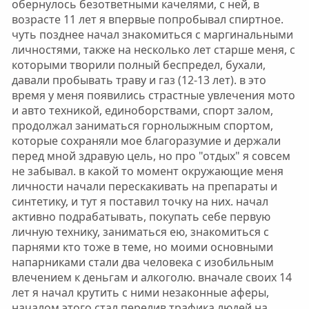
обернулось безответными качелями, с ней, в
возрасте 11 лет я впервые попробывал спиртное.
чуть позднее начал знакомиться с маргинальными
личностями, также на несколько лет старше меня, с
которыми творили полный беспредел, бухали,
давали пробывать траву и газ (12-13 лет). в это
время у меня появились страстные увлечения мото
и авто техникой, единоборствами, спорт залом,
продолжал заниматься горнолыжным спортом,
которые сохраняли мое благоразумие и держали
перед мной здравую цель, но про "отдых" я совсем
не забывал. в какой то момент окружающие меня
личности начали перескакивать на препараты и
синтетику, и тут я поставил точку на них. начал
активно подрабатывать, покупать себе первую
личную технику, заниматься ею, знакомиться с
парнями кто тоже в теме, но моими основными
напарниками стали два человека с изобильным
влечением к деньгам и алкоголю. вначале своих 14
лет я начал крутить с ними незаконные аферы,
началом этого стал перелив трафика людей на