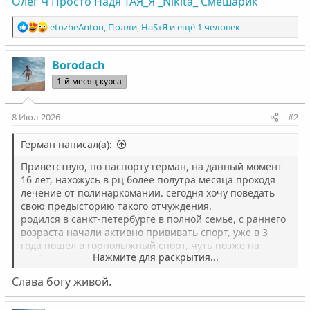
Олег Ч
Просто Надя
ТАЯ_Я
_Nikita_
Смешарик
Р
etozheAnton
,
Полли
,
НаSтЯ
и ещё 1 человек
е
а
к
Borodach
ц
1-й месяц курса
и
и
:
8 Июл 2026
#2
Герман написал(а):
Приветствую, по паспорту герман, на данный момент
16 лет, нахожусь в рц более полутра месяца проходя
лечение от полинаркомании. сегодня хочу поведать
свою предысторию такого отчуждения.
родился в санкт-петербурге в полной семье, с раннего
возраста начали активно прививать спорт, уже в 3
года пошел в горнолыжный спорт, чуть позже на
Нажмите для раскрытия...
футбол, параллельно занимаясь в различных кружках,
также путешествовал с семьей по разным странам, за
Слава богу живой.
что в том числе выражаю им большую благодарность.
поступил в начальную школу, и начал с растущей