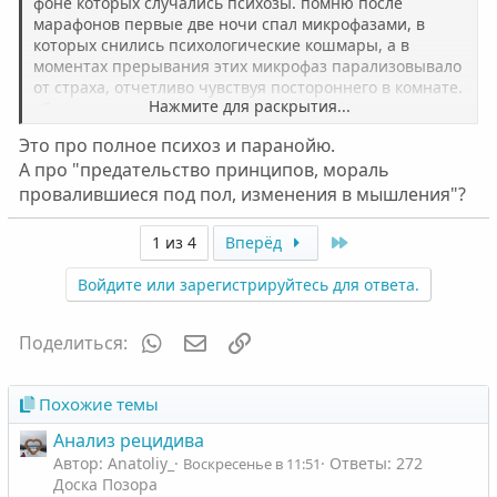
фоне которых случались психозы. помню после
марафонов первые две ночи спал микрофазами, в
которых снились психологические кошмары, а в
моментах прерывания этих микрофаз парализовывало
от страха, отчетливо чувствуя постороннего в комнате.
Нажмите для раскрытия...
обрывал контакты со приятелями, тк вечно казалось,
что меня хотят убить или обворовать. перед отьездом
Это про полное психоз и паранойю.
в рц словил дикий психоз, когда родные узнали об
А про "предательство принципов, мораль
употреблении. пошел сожрал все что знаю, и даже
провалившиеся под пол, изменения в мышления"?
когда отошел говорил невменяемый бред (в душе не
помню что), но помню попытку суидцида
Last
1 из 4
Вперёд
Войдите или зарегистрируйтесь для ответа.
WhatsApp
Электронная почта
Ссылка
Поделиться:
Похожие темы
Анализ рецидива
Автор: Anatoliy_
Ответы: 272
Воскресенье в 11:51
Доска Позора