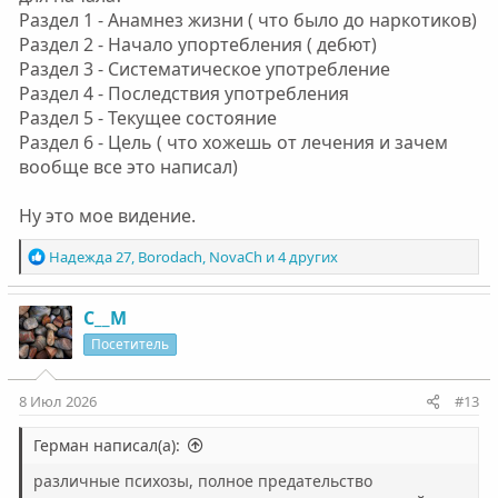
НефорАнкл
Tatya
Иван Бандур
ASya
Borodach
EvgeniaK
Раздел 1 - Анамнез жизни ( что было до наркотиков)
SvetlanaAtl
Раздел 2 - Начало упортебления ( дебют)
Раздел 3 - Систематическое употребление
Liubov
caxaros
Константин51
Karinа
Умиджон
Раздел 4 - Последствия употребления
Alexey_MCK
ЕвгенийM
Olga_Nonarko
_MapTa_
Раздел 5 - Текущее состояние
Настасьюшка
Яна.
Натусик
Мама-Лама
Stem4uk
Тима М
Раздел 6 - Цель ( что хожешь от лечения и зачем
V.Voland-4
Никитос
monkey_king886
Momster
Манчини
Даша2486
Андрей Волк
Цветомузыка
Косинус
Anastasia
вообще все это написал)
🎀
МС!
Matthew
Дмитрий М.
MisterAnderson
Арти
Anatoliy_
pasha1
Abobus
Владимир80
Anastasia.V
Nigga-
Ну это мое видение.
bigga
ЯнЯн
Макар1
Thirinwen
Rokki
Serendipity1
Irina S.
Наталья С.
Kira!55
Барни
Лариса М.
Павел Н
elpis
Р
Надежда 27
,
Borodach
,
NovaCh
и 4 других
ElenaM
Орина
SayMoon
Иуда
АняМаша
Антонина
е
Anna2104
Апостол
Артем П
Артём С
Sergey
Karinа
а
Николь
Олег Ч
Просто Надя
ТАЯ_Я
_Nikita_
Смешарик
к
С__М
ц
Посетитель
и
и
:
8 Июл 2026
#13
Герман написал(а):
различные психозы, полное предательство