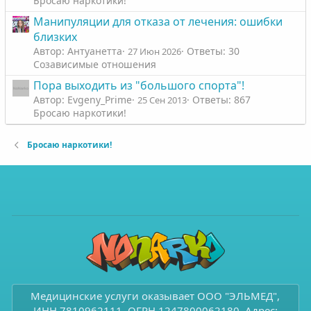
Бросаю наркотики!
Манипуляции для отказа от лечения: ошибки
близких
Автор: Антуанетта
Ответы: 30
27 Июн 2026
Созависимые отношения
Пора выходить из "большого спорта"!
Автор: Evgeny_Prime
Ответы: 867
25 Сен 2013
Бросаю наркотики!
Бросаю наркотики!
Медицинские услуги оказывает ООО "ЭЛЬМЕД",
ИНН 7810962111, ОГРН 1247800062180. Адрес: