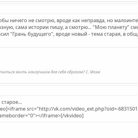
 чтобы ничего не смотрю, вроде как неправда, но малоинте
зную, сама истории пишу, а смотрю... "Мою планету" с
сил "Грань будущего", вроде новый - тема старая, в общ
учиться жить наилучшим для себя образом? С. Моэм
старое...
deo]<iframe src="http://vk.com/video_ext.php?oid=-683
rameborder="0"></iframe>[/vkvideo]