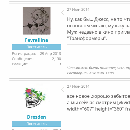
27 Июн 2014
Ну, как бы... Джесс, не то
основном читаю, музыку ра
Муж недавно в кино пригла
"Трансформеры".
Fevrallina
Посетитель
29 Апр 2013
2,130
3
Что может быть полезнее, чем на
Растворись в жизни. Ошо
27 Июн 2014
все новое ,хорошо забытое 
а мы сейчас смотрим [vkvi
width="607" height="360" f
Dresden
Посетитель