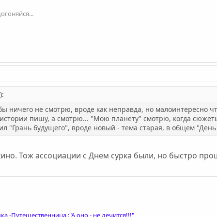
огоняйся...
):
тобы ничего не смотрю, вроде как неправда, но малоинтересно чт
 истории пишу, а смотрю... "Мою планету" смотрю, когда сюже
л "Грань будущего", вроде новый - тема старая, в общем "День
ино. Тож ассоциации с Днем сурка были, но быстро про
ка -Путешественница,:"А оно - не лечится!!!"