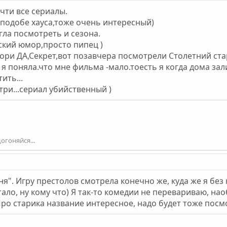
чти все сериалы.
подобе хауса,тоже очень интересный)
гла посмотреть и сезона.
ский юмор,просто пипец )
вори ДА,Секрет,вот позавчера посмотрели Столетний ста
 я поняла.что мне фильма -мало.тоесть я когда дома за
ить...
ри...сериал убийственный )
огоняйся...
ня". Игру престолов смотрела конечно же, куда же я без
ало, ну кому что) Я так-то комедии не перевариваю, н
ро старика название интересное, надо будет тоже посм