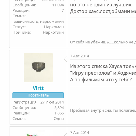
но это не один из лучших.
11,094
7
Доктор хаус,лост,обмани м
Семья
зависимость, наркомания
Статус
Наркоман
Причина
Наркотики
От себя не убежишь...Сколько не д
7 Авг 2014
Из этого списка Хауса толь
"Игру престолов" и Ходячи
А по фильмам что у тебя?
Virtt
Посетитель
27 Июл 2014
5,894
Пребывая внутри сна, ты полагаешь
1,865
Семья
Одна
7 Авг 2014