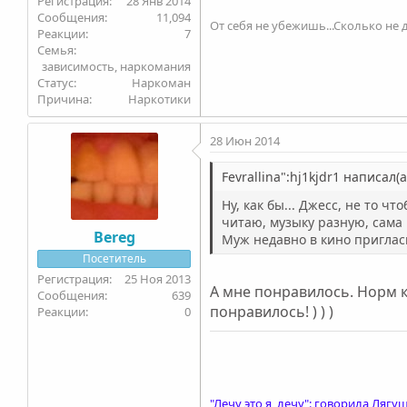
28 Янв 2014
11,094
От себя не убежишь...Сколько не д
7
Семья
зависимость, наркомания
Статус
Наркоман
Причина
Наркотики
28 Июн 2014
Fevrallina":hj1kjdr1 написал(а
Ну, как бы... Джесс, не то ч
читаю, музыку разную, сама
Bereg
Муж недавно в кино пригласи
Посетитель
25 Ноя 2013
А мне понравилось. Норм к
639
понравилось! ) ) )
0
"Лечу это я, лечу": говорила Лягуш