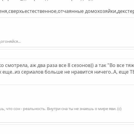
еня,сверхьестественное,отчаянные домохозяйки,декстер
огоняйся...
ко смотрела, аж два раза все 8 сезонов)) а так "Во все т
х еще..из сериалов больше не нравится ничего..А, еще Т
, что сон - реальность. Внутри сна ты не знаешь о мире яви. (с)