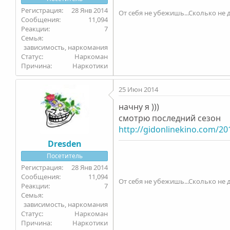
28 Янв 2014
От себя не убежишь...Сколько не д
11,094
7
Семья
зависимость, наркомания
Статус
Наркоман
Причина
Наркотики
25 Июн 2014
начну я )))
смотрю последний сезон
http://gidonlinekino.com/20
Dresden
Посетитель
28 Янв 2014
11,094
От себя не убежишь...Сколько не д
7
Семья
зависимость, наркомания
Статус
Наркоман
Причина
Наркотики