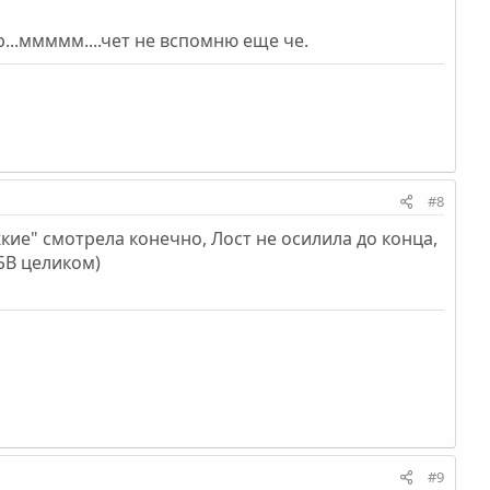
...ммммм....чет не вспомню еще че.
#8
яжкие" смотрела конечно, Лост не осилила до конца,
БВ целиком)
#9