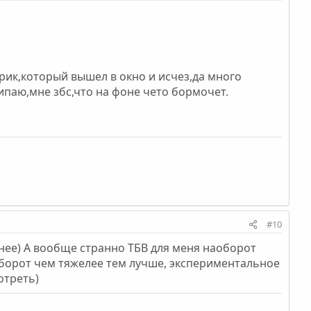
рик,который вышел в окно и исчез,да много
липаю,мне збс,что на фоне чето бормочет.
#10
 нее) А вообще странно ТБВ для меня наоборот
аоборот чем тяжелее тем лучше, экспериментальное
отреть)