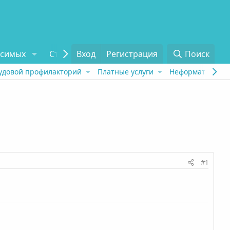
исимых
Статьи
Вход
Отзывы
Регистрация
О проекте
Поиск
Tel
удовой профилакторий
Платные услуги
Неформат
Рех
#1