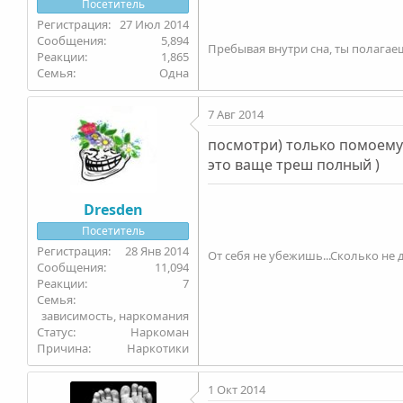
Посетитель
27 Июл 2014
5,894
Пребывая внутри сна, ты полагаешь
1,865
Семья
Одна
7 Авг 2014
посмотри) только помоему 
это ваще треш полный )
Dresden
Посетитель
28 Янв 2014
От себя не убежишь...Сколько не д
11,094
7
Семья
зависимость, наркомания
Статус
Наркоман
Причина
Наркотики
1 Окт 2014