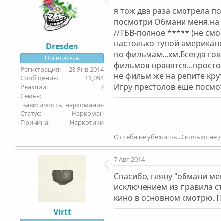
я тож два раза смотрела по
посмотри Обмани меня.на 
//ТБВ-полное ***** )не смо
настолько тупой американ
Dresden
по фильмам...хм,Всегда го
Посетитель
фильмов нравятся...просто
28 Янв 2014
не фильм же на репите крут
11,094
Игру престолов еще посмот
7
Семья
зависимость, наркомания
Статус
Наркоман
Причина
Наркотики
От себя не убежишь...Сколько не д
7 Авг 2014
Спасибо, гляну "обмани ме
исключением из правила ст
кино в основном смотрю. П
Virtt