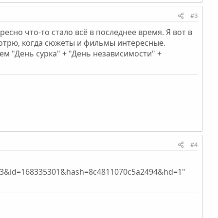
#3
ресно что-то стало всё в последнее время. Я вот в
мотрю, когда сюжеты и фильмы интересные.
ем "День сурка" + "День независимости" +
#4
15013&id=168335301&hash=8c4811070c5a2494&hd=1"