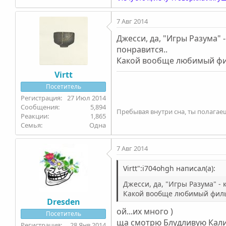
7 Авг 2014
Джесси, да, "Игры Разума" 
понравится..
Какой вообще любимый фи
Virtt
Посетитель
27 Июл 2014
5,894
Пребывая внутри сна, ты полагаешь
1,865
Семья
Одна
7 Авг 2014
Virtt":i704ohgh написал(а):
Джесси, да, "Игры Разума" -
Какой вообще любимый филь
Dresden
ой...их много )
Посетитель
ща смотрю Блудливую Кали
28 Янв 2014