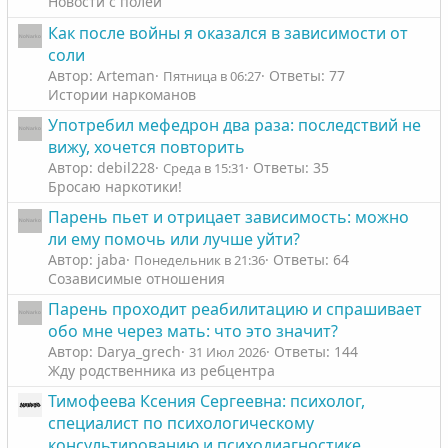
Новости с полей
Как после войны я оказался в зависимости от
соли
Автор: Arteman
Ответы: 77
Пятница в 06:27
Истории наркоманов
Употребил мефедрон два раза: последствий не
вижу, хочется повторить
Автор: debil228
Ответы: 35
Среда в 15:31
Бросаю наркотики!
Парень пьет и отрицает зависимость: можно
ли ему помочь или лучше уйти?
Автор: jaba
Ответы: 64
Понедельник в 21:36
Созависимые отношения
Парень проходит реабилитацию и спрашивает
обо мне через мать: что это значит?
Автор: Darya_grech
Ответы: 144
31 Июл 2026
Жду родственника из ребцентра
Тимофеева Ксения Сергеевна: психолог,
специалист по психологическому
консультированию и психодиагностике