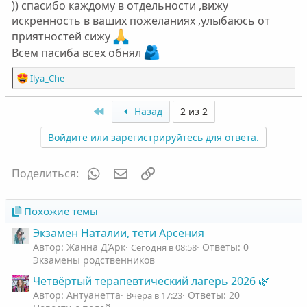
)) спасибо каждому в отдельности ,вижу
искренность в ваших пожеланиях ,улыбаюсь от
приятностей сижу
Всем пасиба всех обнял
Р
Ilya_Che
е
а
First
Назад
2 из 2
к
ц
Войдите или зарегистрируйтесь для ответа.
и
и
:
WhatsApp
Электронная почта
Ссылка
Поделиться:
Похожие темы
Экзамен Наталии, тети Арсения
Автор: Жанна Д’Арк
Ответы: 0
Сегодня в 08:58
Экзамены родственников
Четвёртый терапевтический лагерь 2026 🌿
Автор: Антуанетта
Ответы: 20
Вчера в 17:23