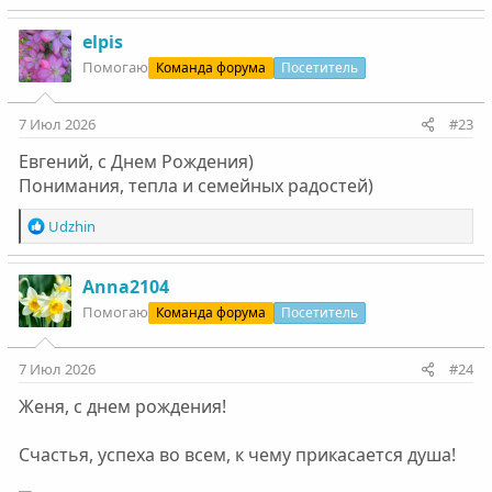
е
а
к
elpis
ц
Помогаю
Команда форума
Посетитель
и
и
:
7 Июл 2026
#23
Евгений, с Днем Рождения)
Понимания, тепла и семейных радостей)
Р
Udzhin
е
а
к
Anna2104
ц
Помогаю
Команда форума
Посетитель
и
и
:
7 Июл 2026
#24
Женя, с днем рождения!
Счастья, успеха во всем, к чему прикасается душа!