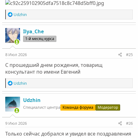
Р
Udzhin
е
а
к
Ilya_Che
ц
1-й месяц курса
и
и
:
8 Июл 2026
#25
С прошедший днем рождения, товарищ
консультант по имени Евгений
Р
Udzhin
е
а
к
Udzhin
ц
Специалист центра
Команда форума
Модератор
и
и
:
9 Июл 2026
#26
Только сейчас добрался и увидел все поздравления