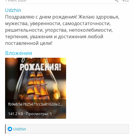
7 Июл 2026
#22
Udzhin
Поздравляю с днем рождения! Желаю здоровья,
мужества, уверенности, самодостаточности,
решительности, упорства, непоколебимости,
терпения, уважения и достижения любой
поставленной цели!
Вложения
fb9eb5e7825471cc3a8162de209811a1.jpg
141.2 KB · Просмотры: 5
Р
Udzhin