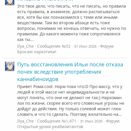
Это твое дело, что писать, что не писать, но правила
есть правила, в анамнезе, должно расписываться
все, хотя бы как познакомился с теми или иными
веществами. Там во втором абзаце есть тоже
вопросы, понимаю не хочешь отвечать, но нужно по
правилам. До какого момента тоже сопротивлялся
как ты...
Ilya_Che
Сообщение №52
Форум:
31 Июл 2026
Бросаю наркотики!
Путь восстановления Ильи после отказа
почек вследствие употребления
каннабиноидов
Привет Рома:cool: Норм пока что:D Про массу, что у
людей в этой массе нет индивидуальности и не
могут понять, что они не делают не так;) Наркоман
лох по жизни, скорее всего его словесные угрозы не
дойдут до действия. Ну только солевой может глюк
словить и что то сделать. Поэтому желательно на...
Ilya_Che
Сообщение №1,471
Форум:
31 Июл 2026
Открытые уроки реабилитантов