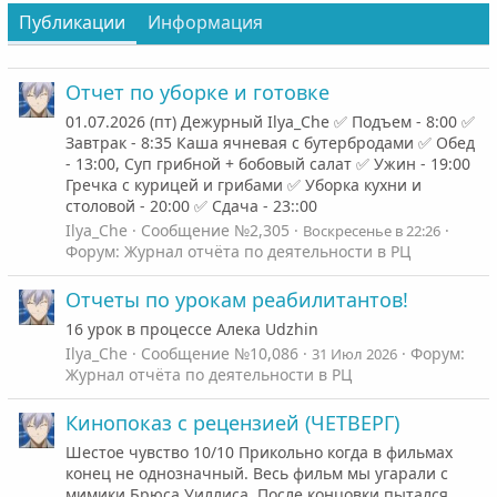
Публикации
Информация
Отчет по уборке и готовке
01.07.2026 (пт) Дежурный Ilya_Che ✅ Подъем - 8:00 ✅
Завтрак - 8:35 Каша ячневая с бутербродами ✅ Обед
- 13:00, Суп грибной + бобовый салат ✅ Ужин - 19:00
Гречка с курицей и грибами ✅ Уборка кухни и
столовой - 20:00 ✅ Сдача - 23::00
Ilya_Che
Сообщение №2,305
Воскресенье в 22:26
Форум:
Журнал отчёта по деятельности в РЦ
Отчеты по урокам реабилитантов!
16 урок в процессе Алека Udzhin
Ilya_Che
Сообщение №10,086
Форум:
31 Июл 2026
Журнал отчёта по деятельности в РЦ
Кинопоказ с рецензией (ЧЕТВЕРГ)
Шестое чувство 10/10 Прикольно когда в фильмах
конец не однозначный. Весь фильм мы угарали с
мимики Брюса Уиллиса. После концовки пытался