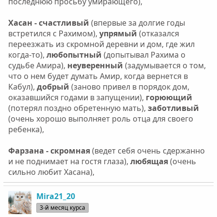
последнюю просьбу умирающего),
Хасан - счастливый
(впервые за долгие годы
встретился с Рахимом),
упрямый
(отказался
переезжать из скромной деревни и дом, где жил
когда-то),
любопытный
(допытывал Рахима о
судьбе Амира),
неуверенный
(задумывается о том,
что о нем будет думать Амир, когда вернется в
Кабул),
добрый
(заново привел в порядок дом,
оказавшийся годами в запущении),
горюющий
(потерял поздно обретенную мать),
заботливый
(очень хорошо выполняет роль отца для своего
ребенка),
Фарзана - скромная
(ведет себя очень сдержанно
и не поднимает на гостя глаза),
любящая
(очень
сильно любит Хасана),
Mira21_20
3-й месяц курса