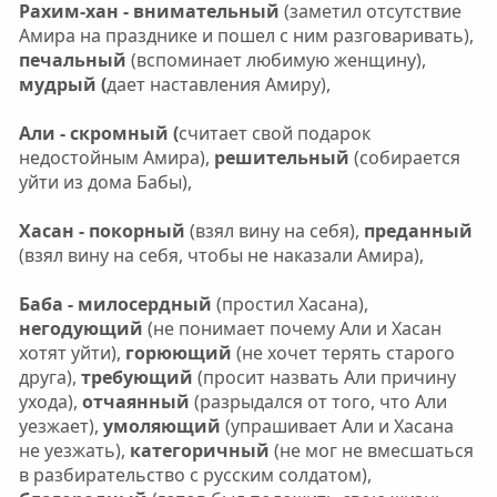
Рахим-хан - внимательный
(заметил отсутствие
Амира на празднике и пошел с ним разговаривать),
печальный
(вспоминает любимую женщину),
мудрый (
дает наставления Амиру),
Али - скромный (
считает свой подарок
недостойным Амира),
решительный
(собирается
уйти из дома Бабы),
Хасан - покорный
(взял вину на себя),
преданный
(взял вину на себя, чтобы не наказали Амира),
Баба - милосердный
(простил Хасана),
негодующий
(не понимает почему Али и Хасан
хотят уйти),
горюющий
(не хочет терять старого
друга),
требующий
(просит назвать Али причину
ухода),
отчаянный
(разрыдался от того, что Али
уезжает),
умоляющий
(упрашивает Али и Хасана
не уезжать),
категоричный
(не мог не вмесшаться
в разбирательство с русским солдатом),