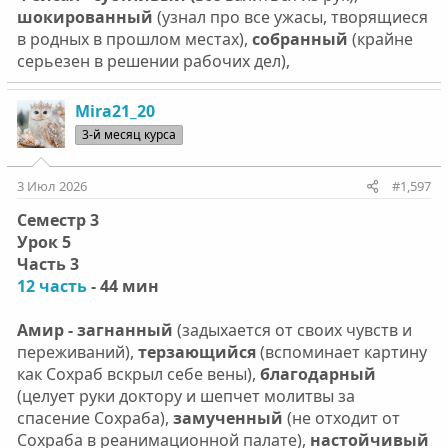
шокированный
(узнал про все ужасы, творящиеся
в родных в прошлом местах),
собранный
(крайне
серьезен в решении рабочих дел),
Mira21_20
3-й месяц курса
3 Июл 2026
#1,597
Семестр 3
Урок 5
Часть 3
12 часть
- 44 мин
Амир - загнанный
(задыхается от своих чувств и
переживаний),
терзающийся
(вспоминает картину
как Сохраб вскрыл себе вены),
благодарный
(целует руки доктору и шепчет молитвы за
спасение Сохраба),
замученный
(не отходит от
Сохраба в реанимационной палате),
настойчивый