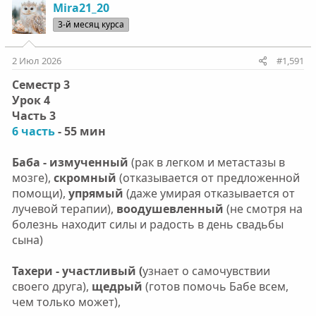
Mira21_20
3-й месяц курса
2 Июл 2026
#1,591
Семестр 3
Урок 4
Часть 3
6 часть
- 55 мин
Баба - измученный
(рак в легком и метастазы в
мозге),
скромный
(отказывается от предложенной
помощи),
упрямый
(даже умирая отказывается от
лучевой терапии),
воодушевленный
(не смотря на
болезнь находит силы и радость в день свадьбы
сына)
Тахери - участливый (
узнает о самочувствии
своего друга),
щедрый
(готов помочь Бабе всем,
чем только может),