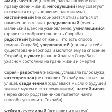
Амир - честный
(наконец рассказал жене всю
правду своей жизни),
негодующий
(ему советуют
отказаться от усыновления племянника),
настойчивый
(не собирается отказываться от
намеченного плана),
раздраженный
(очень
маленький шанс на усыновление),
умиляющийся
(нравится сообразительность Сохраба),
радостный
(узнал от жены, что есть способ
помочь Сохрабу),
уверовавший
(понял для себя
существование Господа и молится ему за спасение
Сохраба),
в ужасе
(в ванной застал Сохраба в
ужасном состоянии на грани жизни и смерти)
Сорая - радостная
(наконец услышала голос мужа),
категоричная
(не позволит Сохрабу оказаться на
улице),
озадаченная
(одолевают мысли о будущей
жизни с мужем и его племянником),
настойчивая
(через своих родственников пытается найти
способы усыновить Сохраба)
Фейсал - суетливый (
все валиться из рук),