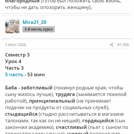
благородный
(готов был положить свою жизнь,
чтобы не дать опозорить женщину),
Mira21_20
3-й месяц курса
2 Июл 2026
#1,590
Семестр 3
Урок 4
Часть 3
5 часть
- 53 мин
Баба - заботливый
(покинул родные края, чтобы
сыну жилось лучше),
трудяга
(занимается тяжелой
работой),
принципиальный
(не принимает
подачек на продукты от социальных служб),
стыдящийся
(стыдно рассчитываться в магазине
талонами, так как он не нищий),
гордящийся
(сын
закончил академию),
счастливый
(пьет с сыном по
торжественному случаю),
щедрый
(устроил пир