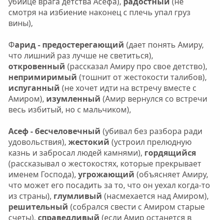
убийце врага детства Асефа),
радостный
(не
смотря на избиение наконец с плечь упал груз
вины),
Ф
арид - предостерегающий
(дает понять Амиру,
что лишний раз лучше не светиться),
откровенный
(рассказал Амиру про свое детство),
непримиримый
(тошнит от жестокости талибов),
испуганный
(не хочет идти на встречу вместе с
Амиром),
изумленный
(Амир вернулся со встречи
весь избитый, но с мальчиком),
Асеф - бесчеловечный
(убивал без разбора ради
удовольствия),
жестокий
(устроил прелюдную
казнь и забросал людей камнями),
гордящийся
(рассказывал о жестокостях, которые прекрывает
именем Господа),
угрожающий
(объясняет Амиру,
что может его посадить за то, что он уехал когда-то
из страны),
глумливый
(насмехается над Амиром),
решительный
(собрался свести с Амиром старые
счеты),
справедливый
(если Амир останется в