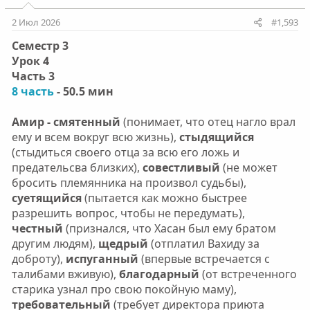
2 Июл 2026
#1,593
Семестр 3
Урок 4
Часть 3
8 часть
- 50.5 мин
Амир - смятенный
(понимает, что отец нагло врал
ему и всем вокруг всю жизнь),
стыдящийся
(стыдиться своего отца за всю его ложь и
предательсва близких),
совестливый
(не может
бросить племянника на произвол судьбы),
суетящийся
(пытается как можно быстрее
разрешить вопрос, чтобы не передумать),
честный
(признался, что Хасан был ему братом
другим людям),
щедрый
(отплатил Вахиду за
доброту),
испуганный
(впервые встречается с
талибами вживую),
благодарный
(от встреченного
старика узнал про свою покойную маму),
требовательный
(требует директора приюта