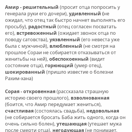
Амир - решительный
(просит отца попросить у
генерала руки его дочери),
удивленный (
не
ожидал, что отец так быстро начнет выполнять его
просьбу),
радостный
(отец согласен посватать
его),
встревоженный
(ожидает звонок отца по
поводу сатовства),
уязвленный
(его невеста уже
была с мужчиной),
влюбленный
(не смотря на
прошлое Сораи не собирается отказываться от
женитьбы на ней),
обеспокоенный
(видит
состояние отца),
горюющий
(умер отец),
шокированный
(пришло известие о болезни
Рахим-хана)
Сорая - откровенная
(рассказала страшную
историю своего прошлого),
взволнованная
(боится, что Амир передумает жениться),
счастливая
(состоялась свадьба),
недовольная
(не собирается бросать Баба жить одного, когда он
очень сильно болен),
утешающая
(утешает мужа
после смерти отца),
негодующая
(не понимает,