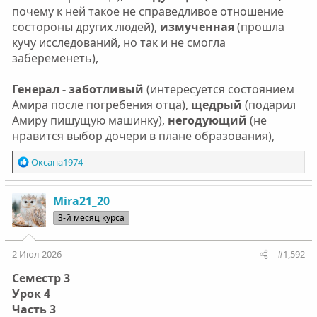
почему к ней такое не справедливое отношение
состороны других людей),
измученная
(прошла
кучу исследований, но так и не смогла
забеременеть),
Генерал - заботливый
(интересуется состоянием
Амира после погребения отца),
щедрый
(подарил
Амиру пишущую машинку),
негодующий
(не
нравится выбор дочери в плане образования),
Р
Оксана1974
е
а
к
Mira21_20
ц
3-й месяц курса
и
и
:
2 Июл 2026
#1,592
Семестр 3
Урок 4
Часть 3