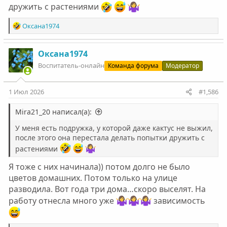
дружить с растениями
Р
Оксана1974
е
а
к
Оксана1974
ц
Воспитатель-онлайн
Команда форума
Модератор
и
и
:
1 Июл 2026
#1,586
Mira21_20 написал(а):
У меня есть подружка, у которой даже кактус не выжил,
после этого она перестала делать попытки дружить с
растениями
Я тоже с них начинала)) потом долго не было
цветов домашних. Потом только на улице
разводила. Вот года три дома…скоро выселят. На
работу отнесла много уже
зависимость