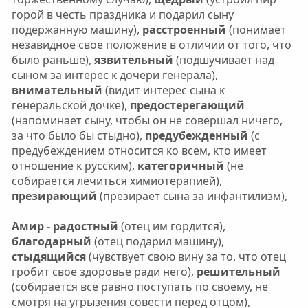
горой в честь праздника и подарил сыну
подержанную машину),
расстроенный
(понимает
незавидное свое положение в отличии от того, что
было раньше),
язвительный
(подшучивает над
сыном за интерес к дочери генерала),
внимательный
(видит интерес сына к
генеральской дочке),
предостерегающий
(напоминает сыну, чтобы он не совершал ничего,
за что было бы стыдно),
предубежденный
(с
предубеждением относится ко всем, кто имеет
отношение к русским),
категоричный
(не
собирается лечиться химиотерапией),
презирающий
(презирает сына за инфантилизм),
Амир - радостный
(отец им гордится),
благодарный
(отец подарил машину),
стыдящийся
(чувствует свою вину за то, что отец
гробит свое здоровье ради него),
решительный
(собирается все равно поступать по своему, не
смотря на угрызения совести перед отцом),