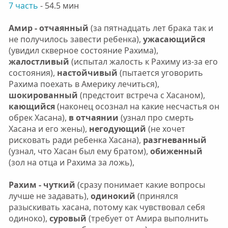
7 часть
- 54.5 мин
Амир - отчаянный
(за пятнадцать лет брака так и
не получилось завести ребенка),
ужасающийся
(увидил скверное состояние Рахима),
жалостливый
(испытал жалость к Рахиму из-за его
состояния),
настойчивый
(пытается уговорить
Рахима поехать в Америку лечиться),
шокированный
(предстоит встреча с Хасаном),
кающийся
(наконец осознал на какие несчастья он
обрек Хасана),
в отчаянии
(узнал про смерть
Хасана и его жены),
негодующий
(не хочет
рисковать ради ребенка Хасана),
разгневанный
(узнал, что Хасан был ему братом),
обиженный
(зол на отца и Рахима за ложь),
Рахим - чуткий
(сразу понимает какие вопросы
лучше не задавать),
одинокий
(принялся
разыскивать хасана, потому как чувствовал себя
одиноко),
суровый
(требует от Амира выполнить