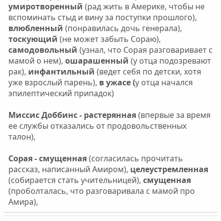
умиротворенный
(рад жить в Америке, чтобы не
вспоминать стыд и вину за поступки прошлого),
влюбленный
(понравилась дочь генерала),
тоскующий
(не может забыть Сораю),
самодовольный
(узнал, что Сорая разговаривает с
мамой о нем),
ошарашенный
(у отца подозревают
рак),
инфантильный
(ведет себя по детски, хотя
уже взрослый парень),
в ужасе (
у отца начался
эпилептический припадок)
Миссис Доббинс - растерянная
(впервые за время
ее службы отказались от продовольственных
талон),
Сорая - смущенная
(согласилась прочитать
рассказ, написанный Амиром),
целеустремленная
(собирается стать учительницей),
смущенная
(проболталась, что разговаривала с мамой про
Амира),