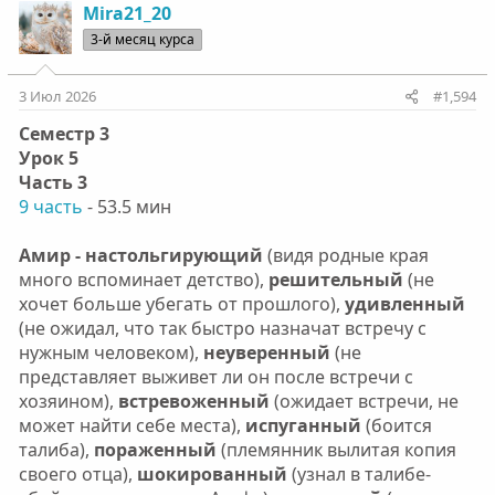
Mira21_20
3-й месяц курса
3 Июл 2026
#1,594
Семестр 3
Урок 5
Часть 3
9 часть
- 53.5 мин
Амир - настольгирующий
(видя родные края
много вспоминает детство),
решительный
(не
хочет больше убегать от прошлого),
удивленный
(не ожидал, что так быстро назначат встречу с
нужным человеком),
неуверенный
(не
представляет выживет ли он после встречи с
хозяином),
встревоженный
(ожидает встречи, не
может найти себе места),
испуганный
(боится
талиба),
пораженный
(племянник вылитая копия
своего отца),
шокированный
(узнал в талибе-