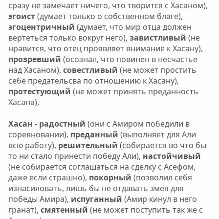
сразу не замечает ничего, что творится с Хасаном),
эгоист
(думает только о собственном благе),
эгоцентричный
(думает, что мир отца должен
вертеться только вокруг него),
завистливый
(не
нравится, что отец проявляет внимание к Хасану),
прозревший
(осознал, что повинен в несчастье
над Хасаном),
совестливый
(не может простить
себе предательсва по отношению к Хасану),
протестующий
(не может принять преданность
Хасана),
Хасан - радостный
(они с Амиром победили в
соревновании),
преданный
(выполняет для Али
всю работу),
решительный
(собирается во что бы
то ни стало принести победу Али),
настойчивый
(не собирается соглашаться на сделку с Асефом,
даже если страшно),
покорный
(позволил себя
изнасиловать, лишь бы не отдавать змея для
победы Амира),
испуганный
(Амир кинул в него
гранат),
смятенный
(не может поступить так же с