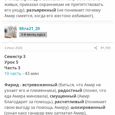
живых, приказал охранникам не препятствовать
его уходу),
разъяренный
(не понимает почему
Амир смеется, когда его жестоко избивают),
Mira21_20
3-й месяц курса
3 Июл 2026
#1,595
Семестр 3
Урок 5
Часть 3
10 часть
- 43 мин
Фарид - встревоженный
(биться, что Амир не
узнает его и племянника),
радостный
(понял, что
еда Амира миновала),
смущенный
(Амир
благодарит за помощь),
расчетливый (
понимает
свою выгоду за помощь Амиру),
шокированный
(узнал како ганарар ему заплатил Амир),