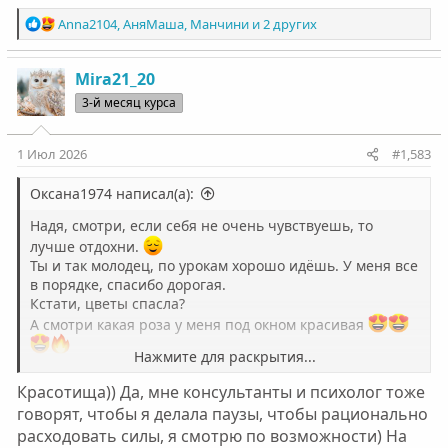
Р
Anna2104
,
АняМаша
,
Манчини
и 2 других
е
а
к
Mira21_20
ц
3-й месяц курса
и
и
:
1 Июл 2026
#1,583
Оксана1974 написал(а):
Надя, смотри, если себя не очень чувствуешь, то
лучше отдохни.
Ты и так молодец, по урокам хорошо идёшь. У меня все
в порядке, спасибо дорогая.
Кстати, цветы спасла?
А смотри какая роза у меня под окном красивая
Нажмите для раскрытия...
Посмотреть вложение 29698
Красотища)) Да, мне консультанты и психолог тоже
говорят, чтобы я делала паузы, чтобы рационально
расходовать силы, я смотрю по возможности) На