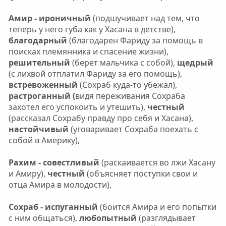
Амир - ироничный
(подшучивает над тем, что
теперь у него губа как у Хасана в детстве),
благодарный
(благодарен Фариду за помощь в
поисках племянника и спасение жизни),
решительный
(берет мальчика с собой),
щедрый
(с лихвой отплатил Фариду за его помощь),
встревоженный
(Сохраб куда-то убежал),
растроганный (
видя переживания Сохраба
захотел его успокоить и утешить),
честный
(рассказал Сохрабу правду про себя и Хасана),
настойчивый
(уговаривает Сохраба поехать с
собой в Америку),
Рахим - совестливый
(раскаивается во лжи Хасану
и Амиру),
честный
(объясняет поступки свои и
отца Амира в молодости),
Сохраб - испуганный
(боится Амира и его попытки
с ним общаться),
любопытный
(разглядывает