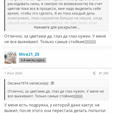
расходовать силы, я смотрю по возможности) На счет
цветов пока все в процессе, мне надо выделить себе
время, чтобы это сделать. Я их пока каждый день
осматриваю, пока паразитов больше не нашла, когда
убрала все зараженные листья. Но уже скоро этим
Нажмите для раскрытия...
займусь. Я тут орхидею недели две назад
пересаживала, убрала все гнилые корни, лишние
Отлично, за цветами да, глаз да глаз нужен. У меня
листья, в итоге смотрю она новые наращивает, так что
не все выживают. Только самые стойкие)))))))))
дай бог через время и зацветет)
Mira21_20
3-й месяц курса
1 Июл 2026
#1,585
Оксана1974 написал(а):
Отлично, за цветами да, глаз да глаз нужен. У меня не
все выживают. Только самые стойкие)))))))))
У меня есть подружка, у которой даже кактус не
выжил, после этого она перестала делать попытки