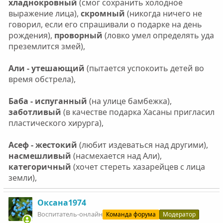
хладнокровный
(смог сохранить холодное
выражение лица),
скромный
(никогда ничего не
говорил, если его спрашивали о подарке на день
рождения),
проворный
(ловко умел определять уда
преземлится змей),
Али - утешающий
(пытается успокоить детей во
время обстрела),
Баба - испуганный
(на улице бамбежка),
заботливый
(в качестве подарка Хасаны пригласил
пластического хирурга),
Асеф - жестокий
(любит издеваться над другими),
насмешливый
(насмехается над Али),
категоричный
(хочет стереть хазарейцев с лица
земли),
Оксана1974
Воспитатель-онлайн
Команда форума
Модератор