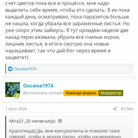
счет цветов пока все в процессе, мне надо
выделить себе время, чтобы это сделать. Я их пока
каждый день осматриваю, пока паразитов больше
не нашла, когда убрала все зараженные листья. Но
уже скоро этим займусь. Я тут орхидею недели две
назад пересаживала, убрала все гнилые корни,
лишние листья, в итоге смотрю она новые
наращивает, так что дай бог через время и
зацветет)
Р
Оксана1974
е
а
к
Оксана1974
ц
Воспитатель-онлайн
Команда форума
Модератор
и
и
:
1 Июл 2026
#1,584
Mira21_20 написал(а):
Красотища)) Да, мне консультанты и психолог тоже
говорят, чтобы я делала паузы, чтобы рационально