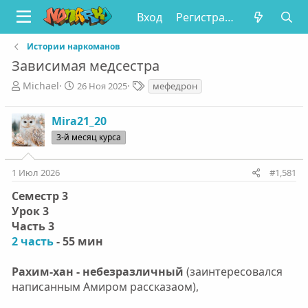
Вход
Регистрация
Истории наркоманов
Зависимая медсестра
А
Д
Т
Michael
26 Ноя 2025
мефедрон
в
а
е
т
т
г
Mira21_20
о
а
и
р
н
3-й месяц курса
т
а
е
ч
1 Июл 2026
#1,581
м
а
ы
л
Семестр 3
а
Урок 3
Часть 3
2 часть
- 55 мин
Рахим-хан - небезразличный
(заинтересовался
написанным Амиром рассказаом),