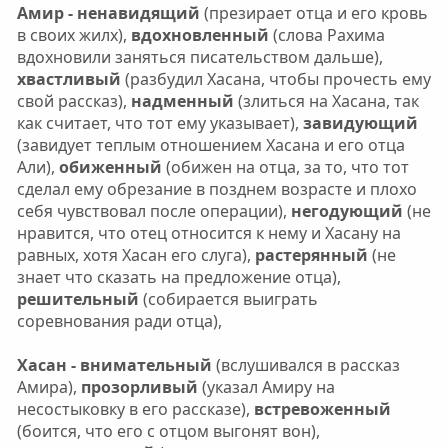
Амир - ненавидящий
(презирает отца и его кровь
в своих жилх),
вдохновленный
(слова Рахима
вдохновили заняться писательством дальше),
хвастливый
(разбудил Хасана, чтобы прочесть ему
свой рассказ),
надменный
(злиться на Хасана, так
как считает, что тот ему указывает),
завидующий
(завидует теплым отношением Хасана и его отца
Али),
обиженный
(обижен на отца, за то, что тот
сделал ему обрезание в позднем возрасте и плохо
себя чувствовал после операции),
негодующий
(не
нравится, что отец относится к нему и Хасану на
равных, хотя Хасан его слуга),
растерянный
(не
знает что сказать на предложение отца),
решительный
(собирается выиграть
соревнования ради отца),
Хасан - внимательный
(вслушивался в рассказ
Амира),
прозорливый
(указал Амиру на
несостыковку в его рассказе),
встревоженный
(боится, что его с отцом выгонят вон),