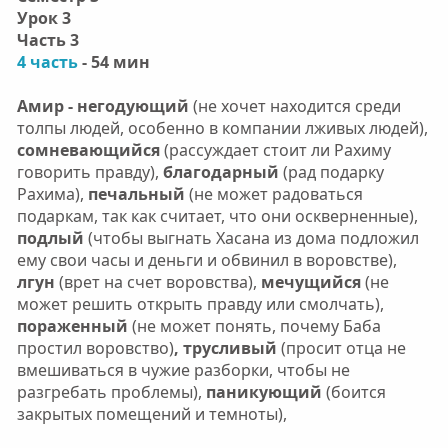
Урок 3
Часть 3
4 часть
- 54 мин
Амир - негодующий
(не хочет находится среди
толпы людей, особенно в компании лживых людей),
сомневающийся
(рассуждает стоит ли Рахиму
говорить правду),
благодарный
(рад подарку
Рахима),
печальный
(не может радоваться
подаркам, так как считает, что они оскверненные),
подлый
(чтобы выгнать Хасана из дома подложил
ему свои часы и деньги и обвинил в воровстве),
лгун
(врет на счет воровства),
мечущийся
(не
может решить открыть правду или смолчать),
пораженный
(не может понять, почему Баба
простил воровство)
, трусливый
(просит отца не
вмешиваться в чужие разборки, чтобы не
разгребать проблемы),
паникующий
(боится
закрытых помещений и темноты),