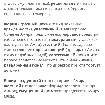
отдать ему племянника),
решительный
(пока не
отыщет племянника ни за что не собирается
возвращаться в Америку),
Фарид - грозный
(весь его вид показывал
враждебность),
участливый
(видя морскую
болезнь Амира предложил ему народное средство
избаиться от тошноты),
прозорливый
(угадал как
жил в детстве Амир),
жесткий
(больно задевает
Амира словами),
презирающий
(презирает Амира
и ему подобных людей),
совестливый
(понял, что
первое впечатление может быть обманчивым),
разъяренный
(узнал, что директор приюта торгует
детьми),
Вахид - радушный
(хорошо принял Амира),
жесткий
(не позволяет Фариду позорить его при
Амире),
смущенный
(не может предложить Амиру
мяса),