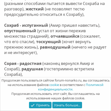
(разными способами пытается вывести Сохраба на
разговор),
жесткий
(не позволяет тестю
предосудительно относиться к Сохрабу),
Сохраб - испуганный
(Амир пришел навестить),
опустошенный
(устал от жизни пережив
множества страданий),
отчаявшийся
(сожалеет,
что его спасли),
тоскующий
(хочет вернуть
прежнюю жизнь),
равнодушный
(ничего не радует
и не интересует),
Сорая - радостная
(наконец вернулся Амир и
Сохраб),
радушная
(гостеприимно встретила
Сохраба),
Продолжая пользоваться сайтом forum-nonarko.ru, вы соглашаетесь
на использование файлов
cookie
в соответствии с
Политикой
Mira21_20
конфиденциальности.
3-й месяц курса
Продолжая использовать этот сайт, Вы соглашаетесь на
использование наших файлов cookie.
Принять
Узнать больше...
3 Июл 2026
#1,598