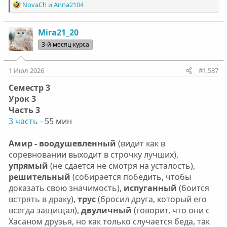
Р
NovaCh
и
Anna2104
е
а
к
Mira21_20
ц
3-й месяц курса
и
и
:
1 Июл 2026
#1,587
Семестр 3
Урок 3
Часть 3
3 часть
- 55 мин
Амир - воодушевленный
(видит как в
соревновании выходит в строчку лучших),
упрямый
(не сдается не смотря на усталость),
решительный
(собирается победить, чтобы
доказать свою значимость),
испуганный
(боится
встрять в драку),
трус
(бросил друга, который его
всегда защищал),
двуличный
(говорит, что они с
Хасаном друзья, но как только случается беда, так