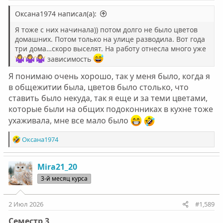
Оксана1974 написал(а):
Я тоже с них начинала)) потом долго не было цветов
домашних. Потом только на улице разводила. Вот года
три дома…скоро выселят. На работу отнесла много уже
зависимость
Я понимаю очень хорошо, так у меня было, когда я
в общежитии была, цветов было столько, что
ставить было некуда, так я еще и за теми цветами,
которые были на общих подоконниках в кухне тоже
ухаживала, мне все мало было
Р
Оксана1974
е
а
к
Mira21_20
ц
3-й месяц курса
и
и
:
2 Июл 2026
#1,589
Семестр 3