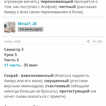
огромную мечеть),
переживающий
(волнуется о
том, как поступил с Асефом),
честный
(рассказал
Амиру о всех своих переживаниях и боли),
Mira21_20
3-й месяц курса
3 Июл 2026
#1,596
Семестр 3
Урок 5
Часть 3
11 часть
- 35 мин
Сохраб - взволнованный
(боиться надоесть
Амиру или его жене),
смущенный
(угостили
вкусным лемонадом),
счастливый
(обещали
никогда больше не бросать),
протестующий
(не
хочет снова оказаться с приюте),