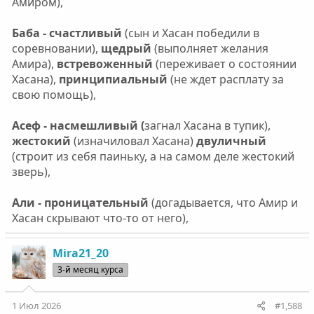
Амиром),
Баба - счастливый
(сын и Хасан победили в
соревновании),
щедрый
(выполняет желания
Амира),
встревоженный
(переживает о состоянии
Хасана),
принципиальный
(не ждет расплату за
свою помощь),
Асеф - насмешливый (
загнал Хасана в тупик),
жестокий
(изначиловал Хасана)
двуличный
(строит из себя паиньку, а на самом деле жестокий
зверь),
Али - проницательный
(догадывается, что Амир и
Хасан скрывают что-то от него),
Mira21_20
3-й месяц курса
1 Июл 2026
#1,588