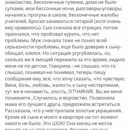
знакомства, бесконечные гулянки, дома не было
сутками, мои бессонные ночи, разговоры-уговоры,
начались прогулы в школе, бесконечные жалобы
учителей, бросил заниматься гитарой (хотя очень
ему нравилось). Сын сначала всё отрицал, потом
признался, что пробовал курить, что нет
проблемы. Муж сначала тоже не понял всей
серьезности проблемы, еще было доверие к сыну-
обещал, клялся. Но ситуация усугублялась, ох,
сколько же я эмоций пережила за это время, кидало
меня не по-детски. Говорила - не слышал, что-то
слышал, понимал-не понимал, теперь пишу
сообщения ему, всё, что хочу сказать, что чувствую.
Вина, боль, любовь, жалость к сыну нестерпимая,
тут же и ненависть, злость, ОТЧАЯНИЕ. Вы же меня
понимаете...Случилось и воровство. Позвонила
мама его лучшего друга, предложила встретиться.
Рассказала, что у неё пропали золотые украшения.
Кроме её сына и моего в квартире на тот момент
никого не было. Это ШОК! Она месяц не могла
решиться на этот разговор. Решили, что она