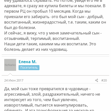
ему удавалось скрывать. Но потом, увидя его не в
адеквате, я сразу же купила билеты и мы поехали. В
первом РЦ он пробыл 10 месяцев. Когда мы
приехали его забирать -это был мой сын - добрый,
воспитанный, жизнерадостный, т.е. таким, каким он
был до болезни.
И сейчас, я вижу, что у меня замечательный сын -
отзывчивый, терпимый, воспитанный.
Наши дети такие, какими мы их воспитали. Это
болезнь делает из них чудовищ.
Елена М.
Посетитель
24 Июн 2017
#20
Да, мой сын тоже превратился в чудовище -
агрессивный, злой, раздражительный, ничего не
интересует из того, чем был увлечен,
изворотливый, пытается манипулировать,
обвинять. И эта трансформация за несколько