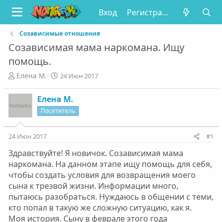
Вход
Регистрация
Созависимые отношения
Созависимая мама наркомана. Ищу
помощь.
А
Д
Елена М.
24 Июн 2017
в
а
т
т
Елена М.
о
а
Посетитель
р
н
т
а
е
ч
24 Июн 2017
#1
м
а
ы
л
Здравствуйте! Я новичок. Созависимая мама
а
наркомана. На данном этапе ищу помощь для себя,
чтобы создать условия для возвращения моего
сына к трезвой жизни. Информации много,
пытаюсь разобраться. Нуждаюсь в общении с теми,
кто попал в такую же сложную ситуацию, как я.
Моя история. Сыну в феврале этого года