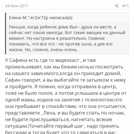
24 Июн 2017
#11
Елена М.":er2xr72p написал(а):
Раньше, когда ребенок дома был - душа на месте, а
сейчас нет покоя никогда. Вот такие эмоции на данный
момент. Но настроена я решительно. Главное
понимать, что всё это - не против сына, а для его
жизни. Но, сложно, очень-очень.
У Сафина есть где то видеокаст , и там
промелькивает, как мы бежим ночью посмотреть
на нашего зависимого,когда он приходит домой,
Сафин говорит, а вы выбегайте те затылком к нему
и пройдите. Я помню, когда отправила в центр,
тоже не было покоя, а потом услышала в центре от
одной мамы, ходила на занятия с психологом,что
она пребывает в спокойствии, что она отсыпается,
представляете , Лена, и вы будите спать по ночам,
не будите прислушиваться, нагнетать всякие
ситуации.Почитайте первый шаг , надо принять
бессилие и тогда будет что то сдвигаться в вас.