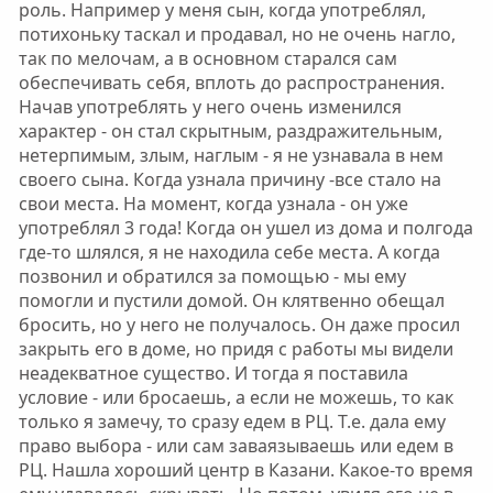
роль. Например у меня сын, когда употреблял,
потихоньку таскал и продавал, но не очень нагло,
так по мелочам, а в основном старался сам
обеспечивать себя, вплоть до распространения.
Начав употреблять у него очень изменился
характер - он стал скрытным, раздражительным,
нетерпимым, злым, наглым - я не узнавала в нем
своего сына. Когда узнала причину -все стало на
свои места. На момент, когда узнала - он уже
употреблял 3 года! Когда он ушел из дома и полгода
где-то шлялся, я не находила себе места. А когда
позвонил и обратился за помощью - мы ему
помогли и пустили домой. Он клятвенно обещал
бросить, но у него не получалось. Он даже просил
закрыть его в доме, но придя с работы мы видели
неадекватное существо. И тогда я поставила
условие - или бросаешь, а если не можешь, то как
только я замечу, то сразу едем в РЦ. Т.е. дала ему
право выбора - или сам заваязываешь или едем в
РЦ. Нашла хороший центр в Казани. Какое-то время