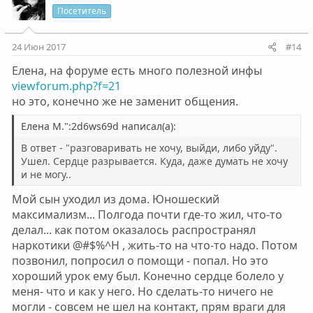
Посетитель
24 Июн 2017
#14
Елена, на форуме есть много полезной инфы
viewforum.php?f=21
но это, конечно же не заменит общения.
Елена М.":2d6ws69d написал(а):
В ответ - "разговаривать не хочу, выйди, либо уйду".
Ушел. Сердце разрывается. Куда, даже думать не хочу
и не могу..
Мой сын уходил из дома. Юношеский
максимализм... Полгода почти где-то жил, что-то
делал... как потом оказалось распространял
наркотики @#$%^H , жить-то на что-то надо. Потом
позвонил, попросил о помощи - попал. Но это
хороший урок ему был. Конечно сердце болело у
меня- что и как у него. Но сделать-то ничего не
могли - совсем не шел на контакт, прям враги для