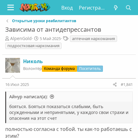
Вход
Регистрация
Открытые уроки реабилитантов
Зависима от антидепрессантов
А
Д
Т
AlpenGold
5 Май 2025
аптечная наркомания
в
а
е
подростковая наркомания
т
т
г
о
а
и
Николь
р
н
т
а
Волонтëр
Команда форума
Посетитель
е
ч
м
а
16 Июл 2025
#1,841
ы
л
а
Айнур написал(а):
бояться. Бояться показаться слабыми, быть
осужденными и непринятыми, у каждого свои страхи и
опасения на этот счет
полностью согласна с тобой. ты как-то работаешь с
этим?