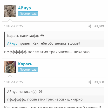
Айнур
Посетитель
18 Июл 2025
#1,849
Карась написал(а):
Айнур
привет! Как тебе обстановка в доме?
пффффффф после этих трех часов - шикарно
Карась
Посетитель
18 Июл 2025
#1,850
Айнур написал(а):
пффффффф после этих трех часов - шикарно
Как думаешь что-то изменится после этой группы?