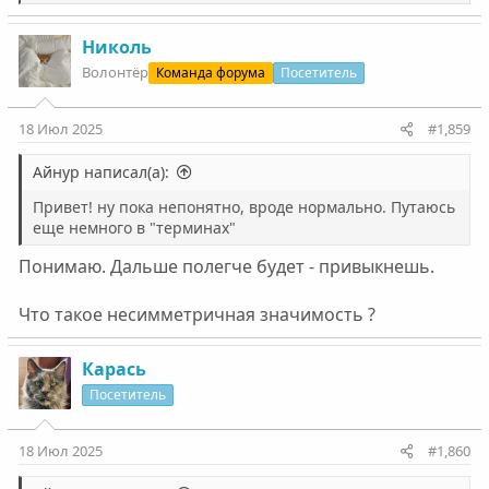
е
а
к
Николь
ц
Волонтëр
Команда форума
Посетитель
и
и
:
18 Июл 2025
#1,859
Айнур написал(а):
Привет! ну пока непонятно, вроде нормально. Путаюсь
еще немного в "терминах"
Понимаю. Дальше полегче будет - привыкнешь.
Что такое несимметричная значимость ?
Карась
Посетитель
18 Июл 2025
#1,860