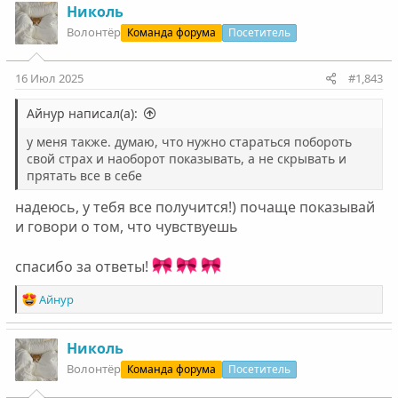
Николь
Волонтëр
Команда форума
Посетитель
16 Июл 2025
#1,843
Айнур написал(а):
у меня также. думаю, что нужно стараться побороть
свой страх и наоборот показывать, а не скрывать и
прятать все в себе
надеюсь, у тебя все получится!) почаще показывай
и говори о том, что чувствуешь
спасибо за ответы!
Р
Айнур
е
а
к
Николь
ц
Волонтëр
Команда форума
Посетитель
и
и