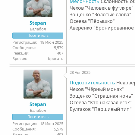
Мелочность
Склонность об
Чехов "Человек в футляре"
Зощенко "Золотые слова"
Осеева "Пёрышко"
Stepan
Аверенко "Бронированное 
Балабол
Посетитель
18 Июн 2025
5,579
407
Бросил
бросать
28 Авг 2025
Подозрительность
Недовер
Чехов "Чёрный монах"
Зощенко "Страшная ночь"
Осеева "Кто наказал его?"
Stepan
Булгаков "Паршивый тип"
Балабол
Посетитель
18 Июн 2025
5,579
407