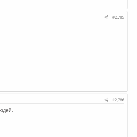
#2,785
#2,786
юдей.