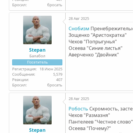
Бросил
бросать
28 Авг 2025
Снобизм
Пренебрежительно
Зощенко "Аристократка"
Чехов "Попрыгунья"
Осеева "Синие листья"
Stepan
Аверченко "Двойник"
Балабол
Посетитель
18 Июн 2025
5,579
407
Бросил
бросать
28 Авг 2025
Робость
Скромность, засте
Чехов "Размазня"
Пантелеев "Честное слово
Осеева "Почему?"
Stepan