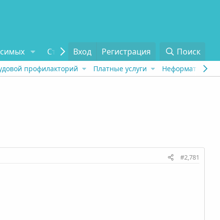
исимых
Статьи
Вход
Отзывы
Регистрация
О проекте
Поиск
Tel
удовой профилакторий
Платные услуги
Неформат
Рех
#2,781