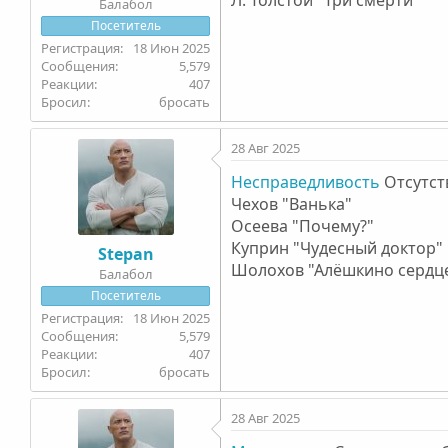
Балабол
Посетитель
18 Июн 2025
5,579
407
Бросил
бросать
28 Авг 2025
Несправедливость
Отсутст
Чехов "Ванька"
Осеева "Почему?"
Куприн "Чудесный доктор"
Stepan
Шолохов "Алёшкино сердц
Балабол
Посетитель
18 Июн 2025
5,579
407
Бросил
бросать
28 Авг 2025