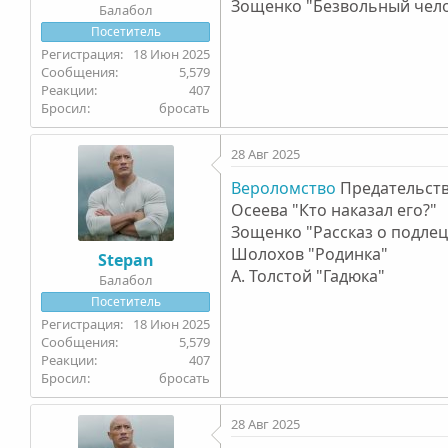
Зощенко "Безвольный чел
Балабол
Посетитель
18 Июн 2025
5,579
407
Бросил
бросать
28 Авг 2025
Вероломство
Предательств
Осеева "Кто наказал его?"
Зощенко "Рассказ о подлец
Шолохов "Родинка"
Stepan
А. Толстой "Гадюка"
Балабол
Посетитель
18 Июн 2025
5,579
407
Бросил
бросать
28 Авг 2025