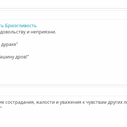
ть
Брюзгливость
довольству и неприязни.
 дураке"
ашину дров!"
е сострадания, жалости и уважения к чувствам других л
"