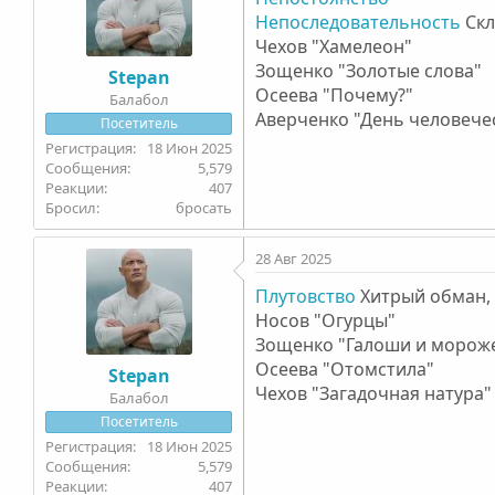
Непоследовательность
Скл
Чехов "Хамелеон"
Зощенко "Золотые слова"
Stepan
Осеева "Почему?"
Балабол
Аверченко "День человече
Посетитель
18 Июн 2025
5,579
407
Бросил
бросать
28 Авг 2025
Плутовство
Хитрый обман, 
Носов "Огурцы"
Зощенко "Галоши и морож
Осеева "Отомстила"
Stepan
Чехов "Загадочная натура"
Балабол
Посетитель
18 Июн 2025
5,579
407