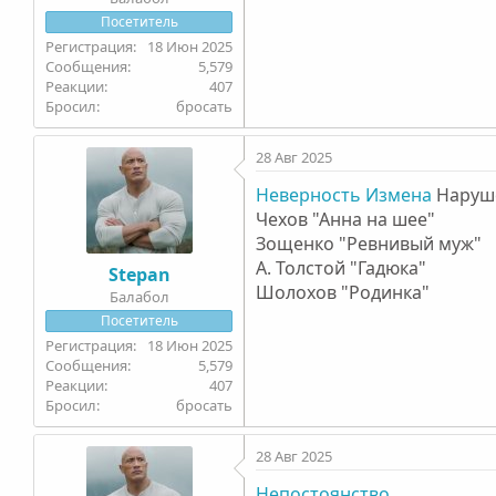
Посетитель
18 Июн 2025
5,579
407
Бросил
бросать
28 Авг 2025
Неверность
Измена
Наруше
Чехов "Анна на шее"
Зощенко "Ревнивый муж"
А. Толстой "Гадюка"
Stepan
Шолохов "Родинка"
Балабол
Посетитель
18 Июн 2025
5,579
407
Бросил
бросать
28 Авг 2025
Непостоянство