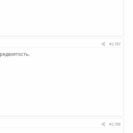
#2,787
редвзятость.
#2,788