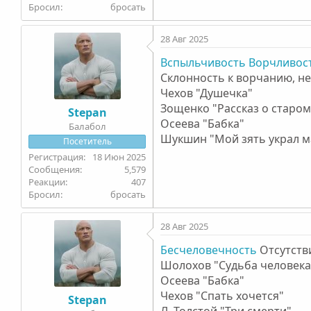
Бросил
бросать
28 Авг 2025
Вспыльчивость
Ворчливос
Склонность к ворчанию, не
Чехов "Душечка"
Зощенко "Рассказ о старом
Stepan
Осеева "Бабка"
Балабол
Шукшин "Мой зять украл м
Посетитель
18 Июн 2025
5,579
407
Бросил
бросать
28 Авг 2025
Бесчеловечность
Отсутстви
Шолохов "Судьба человека
Осеева "Бабка"
Чехов "Спать хочется"
Stepan
Л. Толстой "Три смерти"