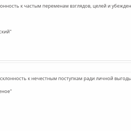
онность к частым переменам взглядов, целей и убежден
ский"
склонность к нечестным поступкам ради личной выгоды
еное"