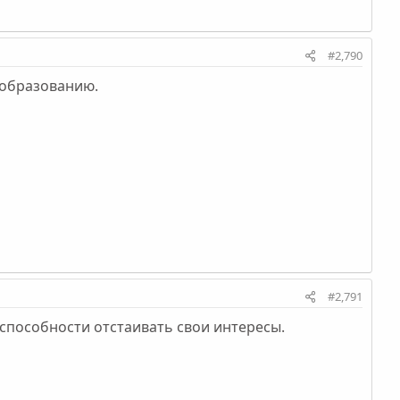
#2,790
 образованию.
#2,791
еспособности отстаивать свои интересы.