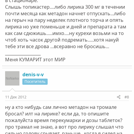
в стационаре.
Слышь топикастер....либо лирика 300 мг в течении
почти месяца как метадон начнет отпускать...либо
на герыч на пару неделек плотного торча и опять
лирика но уже поменьше и дней и препарата а там
как сам сдюжишь.....имхо....ну курехи возьми на то
чтоб хоть часок другой подремать.....хотя накуй
тебе эти все дрова ...всеравно не бросишь...
_________________
Меня КУМАРИТ этот МИР
denis-v-v
Посетитель
11 Дек 2012
#8
ну а кто нибудь сам лично метадон на тромале
бросал? илт на лирике? если да, то опишите
пожалуйста время перекумарки и дозы таблеток?
про трамал не знаю, а вот про лирику слышал что
сильно голову срывает. раньше , когда я сидел на