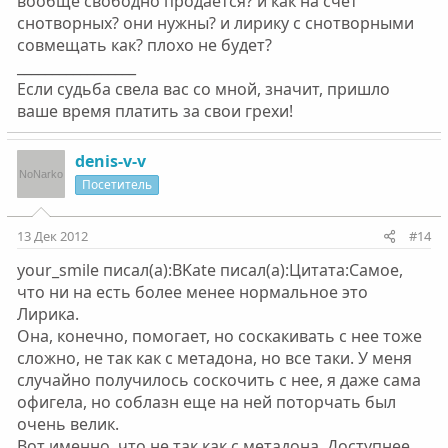
вообще свободно продается? и как на счет
снотворных? они нужны? и лирику с снотворными
совмещать как? плохо не будет?
_________________
Если судьба свела вас со мной, значит, пришло
ваше время платить за свои грехи!
denis-v-v
Посетитель
13 Дек 2012
#14
your_smile писал(а):BKate писал(а):Цитата:Самое,
что ни на есть более менее нормальное это
Лирика.
Она, конечно, помогает, но соскакивать с нее тоже
сложно, не так как с метадона, но все таки. У меня
случайно получилось соскочить с нее, я даже сама
офигела, но соблазн еще на ней поторчать был
очень велик.
Вот именно, что не так как с метадона. Доступнее