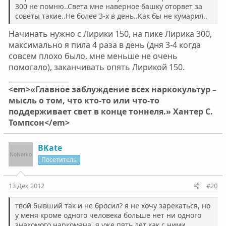
300 не помню..Света мне наверное башку оторвет за
советы такие..Не более 3-х в день..Как бы не кумарил..
Начинать нужно с Лирики 150, на пике Лирика 300,
максимально я пила 4 раза в день (дня 3-4 когда
совсем плохо было, мне меньше не очень
помогало), заканчивать опять Лирикой 150.
_________________
<em>«Главное заблуждение всех наркокультур –
мысль о том, что кто-то или что-то
поддерживает свет в конце тоннеля.» Хантер С.
Томпсон</em>
BKate
Посетитель
13 Дек 2012
#20
твой бывший так и не бросил? я не хочу зарекаться, но
у меня кроме одного человека больше нет ни одного
знакомого наркомана. я уже пять лет как с ними