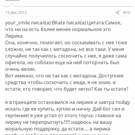
13 Дек 2012
#13
your_smile писал(а):BKate писал(а):Цитата:Самое,
что ни на есть более менее нормальное это
Лирика.
Она, конечно, помогает, но соскакивать с нее тоже
сложно, не так как с метадона, но все таки. У меня
случайно получилось соскочить с нее, я даже сама
офигела, но соблазн еще на ней поторчать был
очень велик.
Вот именно, что не так как с метадона. Доступнее
средства чтобы соскочить с меда, я не знаю. и
кстати, кто говорил, что будет легко? Как ты кстати?
я в принципе остановился на лирике и завтра пойду
искать где ее купить. куплю и начну. Дай бог сил и
терпения! я уже устал от этого торча. главное на
лирику не перепрыгнуть!!!!! надеюсь на вашу
моральную поддержку. да кстати.... а лирика