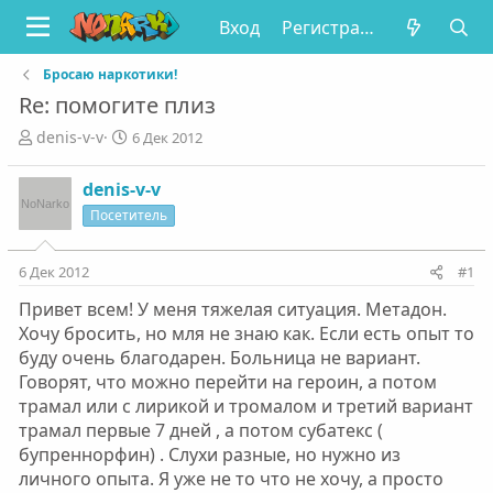
Вход
Регистрация
Бросаю наркотики!
Re: помогите плиз
А
Д
denis-v-v
6 Дек 2012
в
а
т
т
denis-v-v
о
а
Посетитель
р
н
т
а
е
ч
6 Дек 2012
#1
м
а
ы
л
Привет всем! У меня тяжелая ситуация. Метадон.
а
Хочу бросить, но мля не знаю как. Если есть опыт то
буду очень благодарен. Больница не вариант.
Говорят, что можно перейти на героин, а потом
трамал или с лирикой и тромалом и третий вариант
трамал первые 7 дней , а потом субатекс (
бупреннорфин) . Слухи разные, но нужно из
личного опыта. Я уже не то что не хочу, а просто