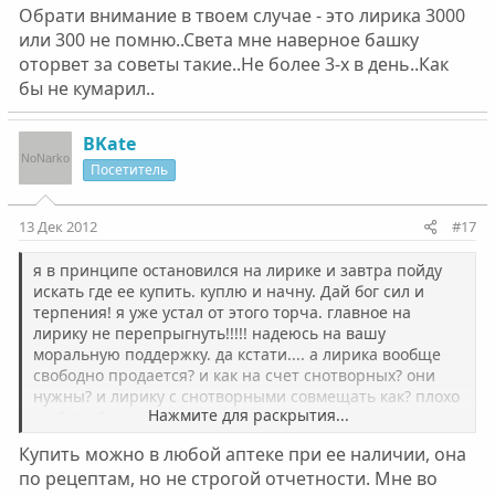
Обрати внимание в твоем случае - это лирика 3000
или 300 не помню..Света мне наверное башку
оторвет за советы такие..Не более 3-х в день..Как
бы не кумарил..
BKate
Посетитель
13 Дек 2012
#17
я в принципе остановился на лирике и завтра пойду
искать где ее купить. куплю и начну. Дай бог сил и
терпения! я уже устал от этого торча. главное на
лирику не перепрыгнуть!!!!! надеюсь на вашу
моральную поддержку. да кстати.... а лирика вообще
свободно продается? и как на счет снотворных? они
нужны? и лирику с снотворными совмещать как? плохо
Нажмите для раскрытия...
не будет?
Купить можно в любой аптеке при ее наличии, она
по рецептам, но не строгой отчетности. Мне во