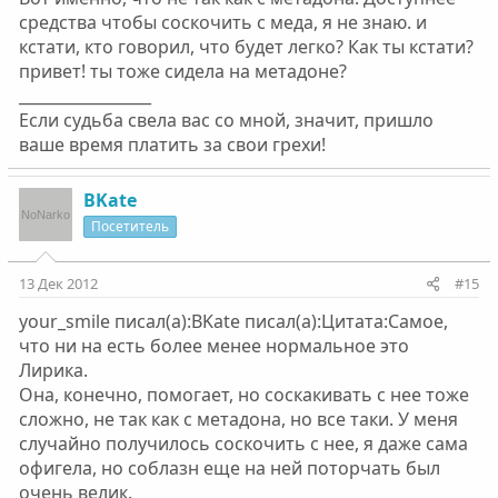
средства чтобы соскочить с меда, я не знаю. и
кстати, кто говорил, что будет легко? Как ты кстати?
привет! ты тоже сидела на метадоне?
_________________
Если судьба свела вас со мной, значит, пришло
ваше время платить за свои грехи!
BKate
Посетитель
13 Дек 2012
#15
your_smile писал(а):BKate писал(а):Цитата:Самое,
что ни на есть более менее нормальное это
Лирика.
Она, конечно, помогает, но соскакивать с нее тоже
сложно, не так как с метадона, но все таки. У меня
случайно получилось соскочить с нее, я даже сама
офигела, но соблазн еще на ней поторчать был
очень велик.