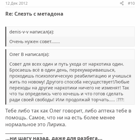
12 Дек 2012
#10
Re: Слезть с метадона
denis-v-v написал(а):
Очень нужен совет.......
Олег В написал(а):
Совет для всех один и путь ухода от наркотика один.
Бросаешь всё в один день, перекумариваешься,
проходишь психологическую реабилитацию и учишься
жить по новому! Другого способа несуществует!Любые
переходы на другие наркотики ничего не изменят! Так
что ты определись чего хочешь и что готов сделать
ради своей свободы! Или продолжай торчать..... :???:
Тебе либо так как Олег говорит, либо аптека тебе в
помощь. Самое, что ни на есть более менее
нормальное это Лирика.
_________________
.
..ни шагу назад, даже для разбега...