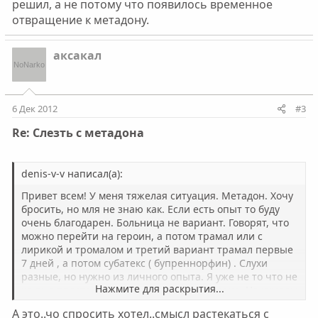
решил, а не потому что появилось временное
отвращение к метадону.
аксакал
6 Дек 2012
#3
Re: Слезть с метадона
denis-v-v написал(а):
Привет всем! У меня тяжелая ситуация. Метадон. Хочу
бросить, но мля не знаю как. Если есть опыт то буду
очень благодарен. Больница не вариант. Говорят, что
можно перейти на героин, а потом трамал или с
лирикой и тромалом и третий вариант трамал первые
7 дней , а потом субатекс ( бупреннорфин) . Слухи
разные, но нужно из личного опыта. Я уже не то что не
Нажмите для раскрытия...
хочу, а просто уже отвращение от метадона. Но кумары
сильные... Очень нужен совет.......
А это..чо спросить хотел..смысл растекаться с