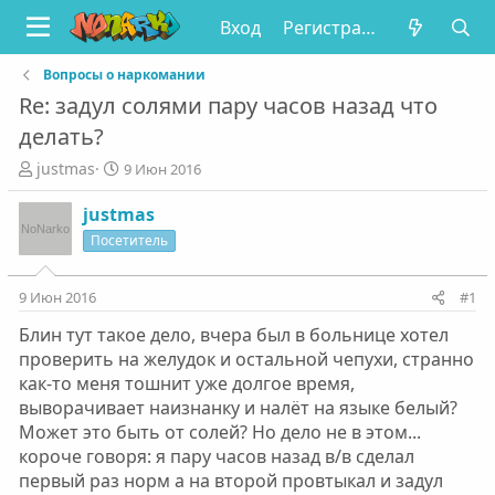
Вход
Регистрация
Вопросы о наркомании
Re: задул солями пару часов назад что
делать?
А
Д
justmas
9 Июн 2016
в
а
т
т
justmas
о
а
Посетитель
р
н
т
а
е
ч
9 Июн 2016
#1
м
а
Блин тут такое дело, вчера был в больнице хотел
ы
л
а
проверить на желудок и остальной чепухи, странно
как-то меня тошнит уже долгое время,
выворачивает наизнанку и налёт на языке белый?
Может это быть от солей? Но дело не в этом...
короче говоря: я пару часов назад в/в сделал
первый раз норм а на второй провтыкал и задул