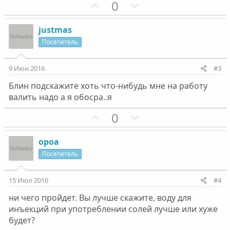
П
Н
0
о
е
з
г
justmas
и
а
Посетитель
т
т
и
и
9 Июн 2016
#3
в
в
Блин подскажите хоть что-нибудь мне на работу
н
н
валить надо а я обосра..я
ы
ы
й
й
П
Н
0
г
г
о
е
о
о
з
г
ороа
л
л
и
а
Посетитель
о
о
т
т
с
с
и
и
15 Июл 2016
#4
в
в
ни чего пройдет. Вы лучше скажите, воду для
н
н
инъекций при употреблении солей лучше или хуже
ы
ы
будет?
й
й