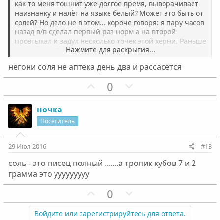
как-то меня тошнит уже долгое время, выворачивает
г
г
наизнанку и налёт на языке белый? Может это быть от
о
о
солей? Но дело не в этом... короче говоря: я пару часов
л
л
назад в/в сделал первый раз норм а на второй
о
о
провтыкал и задул несколько точек этой херни. Раньше
Нажмите для раскрытия...
не юзал вообще эту хрень только витьку
с
с
лабораторного. Ни разу не попадался, и теперь меня
негони соля не аптека день два и рассасётся
смущает то что, если я обращусь к врачу за помощью
то будет мне потом печально. Что на работе что дома,
П
Н
0
что з законом. Че мне делать скажите плизз((
о
е
з
г
ночка
и
а
Посетитель
т
т
и
и
29 Июл 2016
#13
в
в
соль - это писец полный .......а тропик кубов 7 и 2
н
н
грамма это ууууууууу
ы
ы
й
й
П
Н
0
г
г
о
е
о
о
з
г
Войдите или зарегистрируйтесь для ответа.