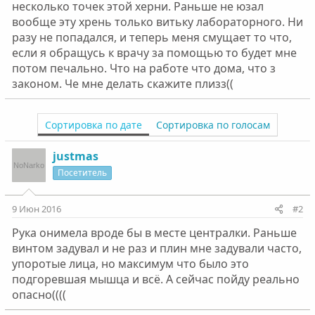
несколько точек этой херни. Раньше не юзал
вообще эту хрень только витьку лабораторного. Ни
разу не попадался, и теперь меня смущает то что,
если я обращусь к врачу за помощью то будет мне
потом печально. Что на работе что дома, что з
законом. Че мне делать скажите плизз((
Сортировка по дате
Сортировка по голосам
justmas
Посетитель
9 Июн 2016
#2
Рука онимела вроде бы в месте централки. Раньше
винтом задувал и не раз и плин мне задували часто,
упоротые лица, но максимум что было это
подгоревшая мышца и всё. А сейчас пойду реально
опасно((((