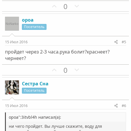
г
П
г
Н
0
о
о
о
е
л
з
л
г
ороа
о
и
о
а
Посетитель
с
т
с
т
и
и
15 Июл 2016
#5
в
в
пройдет через 2-3 часа.рука болит?краснеет?
н
н
чернеет?
ы
ы
й
й
П
Н
0
г
г
о
е
о
о
з
г
Сестра Сна
л
л
и
а
Посетитель
о
о
т
т
с
с
и
и
15 Июл 2016
#6
в
в
н
н
ороа":3itvbl4h написал(а):
ы
ы
ни чего пройдет. Вы лучше скажите, воду для