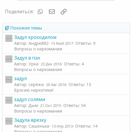
л
л
и
а
о
о
т
т
WhatsApp
Электронная почта
Ссылка
Поделиться:
с
с
и
и
в
в
Похожие темы
н
н
Задул крокодилом
ы
ы
Автор: Андрей82
Ответы: 9
15 Май 2017
й
й
Вопросы о наркомании
г
г
Задул в пах
о
о
Автор: Урка
Ответы: 4
23 Дек 2016
л
л
Вопросы о наркомании
о
о
задул
с
с
Автор: серёжа
Ответы: 13
20 Авг 2016
Бросаю наркотики!
задул солями
Автор: Дым
Ответы: 54
21 Окт 2015
Вопросы о наркомании
Задула врезку
Автор: Сашенька
Ответы: 14
13 Апр 2013
Вопросы о наркомании