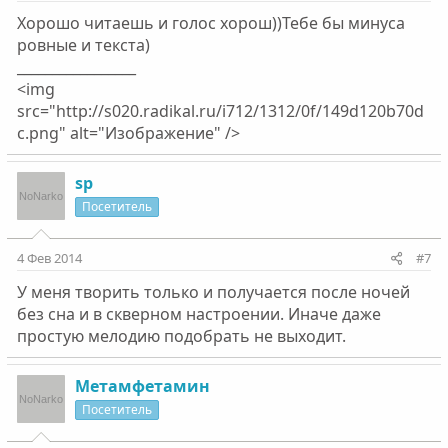
Хорошо читаешь и голос хорош))Тебе бы минуса
ровные и текста)
_________________
<img
src="http://s020.radikal.ru/i712/1312/0f/149d120b70d
c.png" alt="Изображение" />
sp
Посетитель
4 Фев 2014
#7
У меня творить только и получается после ночей
без сна и в скверном настроении. Иначе даже
простую мелодию подобрать не выходит.
Метамфетамин
Посетитель