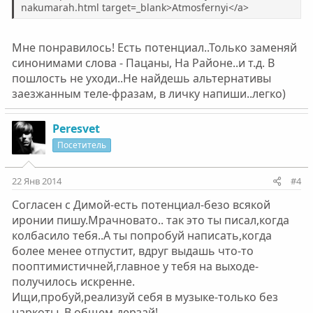
nakumarah.html target=_blank>Atmosfernyi</a>
Мне понравилось! Есть потенциал..Только заменяй
синонимами слова - Пацаны, На Районе..и т.д. В
пошлость не уходи..Не найдешь альтернативы
заезжанным теле-фразам, в личку напиши..легко)
Peresvet
Посетитель
22 Янв 2014
#4
Согласен с Димой-есть потенциал-безо всякой
иронии пишу.Мрачновато.. так это ты писал,когда
колбасило тебя..А ты попробуй написать,когда
более менее отпустит, вдруг выдашь что-то
пооптимистичней,главное у тебя на выходе-
получилось искренне.
Ищи,пробуй,реализуй себя в музыке-только без
наркоты. В общем-дерзай!