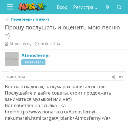
Вход
Регистрация
Переговорный пункт
Прошу послушать и оценить мою песню
=)
А
Д
Atmosfernyi
16 Янв 2014
в
а
т
т
Atmosfernyi
о
а
Посетитель
р
н
т
а
е
ч
16 Янв 2014
#1
м
а
Вот на отхадосах, на кумарах написал песню.
ы
л
а
Послушайте и дайте советы, стоит продолжать
заниматься музыкой или нет)
Вот собственно ссылка - <a
href=http://www.nonarko.ru/Atmosfernyi-
nakumarah.html target=_blank>Atmosfernyi</a>