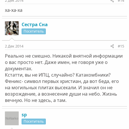
2 Дек 2014
#14
ха-ха-ха
Сестра Сна
Посетитель
2 Дек 2014
#15
Реально не смешно. Никакой внятной информации
о вас просто нет. Даже имен, не говоря уже о
документах.
Кстатти, вы не ИПЦ, случайно? Катакомбники?
Феникс- символ первых христиан, да вот беда, его
на могильных плитах высекали. И значил он не
возрождение, а вознесение души на небо. Жизнь
вечную. Но не здесь, а там.
sp
Посетитель