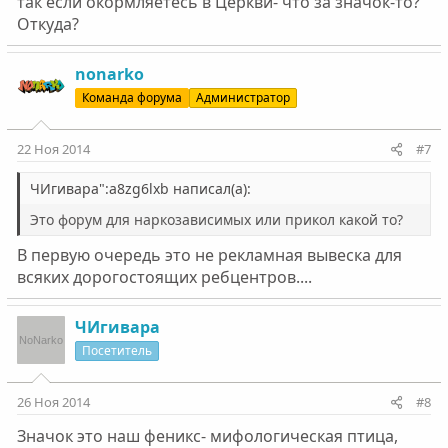
так если окормляетесь в Церкви- что за значок-то?
Откуда?
nonarko
Команда форума
Администратор
22 Ноя 2014
#7
ЧИгивара":a8zg6lxb написал(а):
Это форум для наркозависимых или прикол какой то?
В первую очередь это не рекламная вывеска для
всяких дорогостоящих ребцентров....
ЧИгивара
Посетитель
26 Ноя 2014
#8
Значок это наш феникс- мифологическая птица,