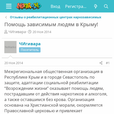
Вход
Регистрация
Отзывы о реабилитационных центрах наркозависимых
Помощь зависимым людям в Крыму!
А
Д
ЧИгивара
20 Ноя 2014
в
а
т
т
ЧИгивара
о
а
Посетитель
р
н
т
а
е
ч
20 Ноя 2014
#1
м
а
ы
л
Межрегиональная общественная организация в
а
Республике Крым и в городе Севастополь по
защите, адаптации социальной реабилитации
“Возрождении жизни” оказывает помощь людям,
пострадавшим от действия наркотиков и алкоголя,
а также оставшимся без крова. Организация
основана на Христианской морали, окормляется
Православной церковью и привлекает