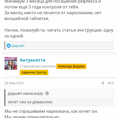
Минимум 3 месяца для погашения рефлекса и
потом ещё 3 года контроля от тебя.
За месяц никто не лечится от наркомании, нет
волшебной таблетки.
Начни, пожалуйста, читать статьи инструкции, одну
за одной.
Р
ДарьяН
е
а
к
Антуанетта
ц
Старший воспитатель
Команда форума
и
Администратор
и
:
20 Фев 2023
#19
ДарьяН написал(а):
хочет сам на домашнем.
Мы не спрашиваем наркомана, как хочет он.
Мы лечим принудительно.