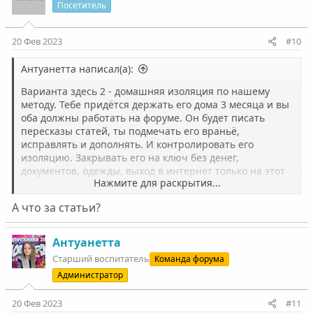
ц
Посетитель
и
и
:
20 Фев 2023
#10
Антуанетта написал(а):
Варианта здесь 2 - домашняя изоляция по нашему
методу. Тебе придётся держать его дома 3 месяца и вы
оба должны работать на форуме. Он будет писать
пересказы статей, ты подмечать его враньё,
исправлять и дополнять. И контролировать его
изоляцию. Закрывать его на ключ без денег,
документов, одежды, выход в интернет только на этот
Нажмите для раскрытия...
форум, остальное - ограничить.
Либо - отправляй в РЦ, он находится в Питере. По
А что за статьи?
поводу нашего центра могу дать номер.
Но и если он будет в центре, тебе нужно будет самой
читать статьи тоже и так же писать на форуме здесь.
Антуанетта
Старший воспитатель
Команда форума
Администратор
20 Фев 2023
#11