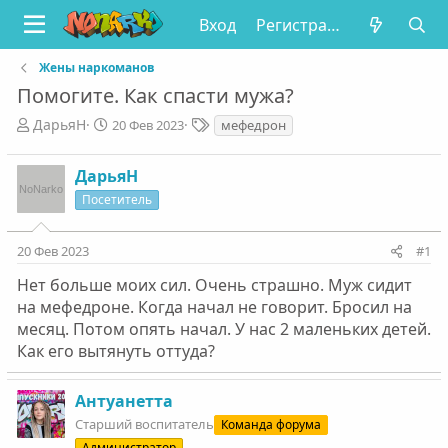
Вход
Регистрация
Жены наркоманов
Помогите. Как спасти мужа?
А
Д
Т
ДарьяН
20 Фев 2023
мефедрон
в
а
е
т
т
г
ДарьяН
о
а
и
р
н
Посетитель
т
а
е
ч
20 Фев 2023
#1
м
а
ы
л
Нет больше моих сил. Очень страшно. Муж сидит
а
на мефедроне. Когда начал не говорит. Бросил на
месяц. Потом опять начал. У нас 2 маленьких детей.
Как его вытянуть оттуда?
Антуанетта
Старший воспитатель
Команда форума
Администратор