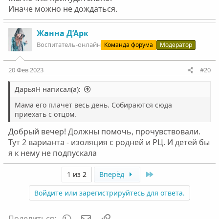
Иначе можно не дождаться.
Жанна Д’Арк
Воспитатель-онлайн
Команда форума
Модератор
20 Фев 2023
#20
ДарьяН написал(а):
Мама его плачет весь день. Собираются сюда
приехать с отцом.
Добрый вечер! Должны помочь, прочувствовали.
Тут 2 варианта - изоляция с родней и РЦ. И детей бы
я к нему не подпускала
Last
1 из 2
Вперёд
Войдите или зарегистрируйтесь для ответа.
WhatsApp
Электронная почта
Ссылка
Поделиться: