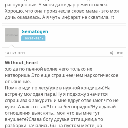
распущенные. У меня даже дар речи отнялся.
Хорошо, что она произнесла слово мама - это моя
дочь оказалась. А я чуть инфаркт не схватила. rt
Gematogen
Посетитель
14 Окт 2011
#18
Without_heart
;uo да по пьяной волне чего только не
натворишь.Это еще страшнее,чем наркотическое
опьянение.
Помню иди по лесу(уже в нужной кондиции)На
встречу молодая пара.Ну я подхожу значится
спрашиваю закурить и мне вдруг отвечают что не
курят.А как это так?Что за беспорядок?Ну я давай
отношения выяснять...мол что вы мне тут
внушаете?Слава богу друзья оттащили,а то
разборки начались бы на пустом месте ;uo