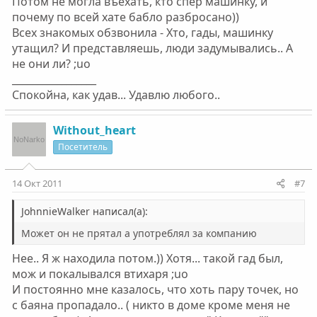
Потом не могла въехать, кто спер машинку, и
почему по всей хате бабло разбросано))
Всех знакомых обзвонила - Хто, гады, машинку
утащил? И представляешь, люди задумывались.. А
не они ли? ;uo
_________________
Спокойна, как удав... Удавлю любого..
Without_heart
Посетитель
14 Окт 2011
#7
JohnnieWalker написал(а):
Может он не прятал а употреблял за компанию
Нее.. Я ж находила потом.)) Хотя... такой гад был,
мож и покалывался втихаря ;uo
И постоянно мне казалось, что хоть пару точек, но
с баяна пропадало.. ( никто в доме кроме меня не