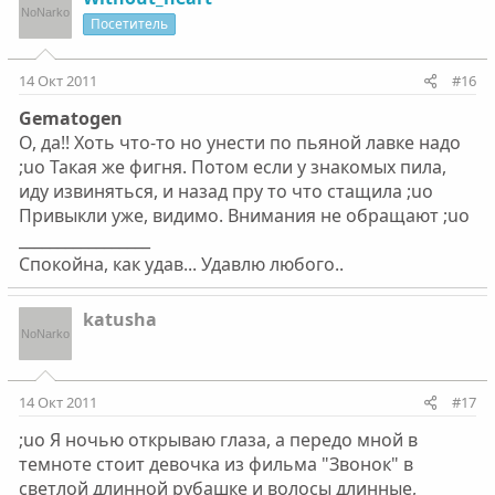
Посетитель
14 Окт 2011
#16
Gematogen
О, да!! Хоть что-то но унести по пьяной лавке надо
;uo Такая же фигня. Потом если у знакомых пила,
иду извиняться, и назад пру то что стащила ;uo
Привыкли уже, видимо. Внимания не обращают ;uo
_________________
Спокойна, как удав... Удавлю любого..
katusha
14 Окт 2011
#17
;uo Я ночью открываю глаза, а передо мной в
темноте стоит девочка из фильма "Звонок" в
светлой длинной рубашке и волосы длинные,