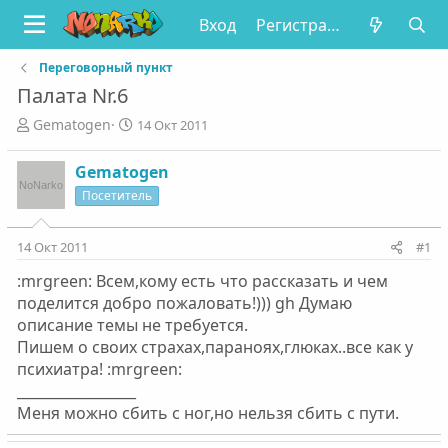
Вход
Регистрация
Переговорный пункт
Палата Nr.6
А
Д
Gematogen
14 Окт 2011
в
а
т
т
Gematogen
о
а
Посетитель
р
н
т
а
е
ч
14 Окт 2011
#1
м
а
ы
л
:mrgreen: Всем,кому есть что рассказать и чем
а
поделится добро пожаловать!))) gh Думаю
описание темы не требуется.
Пишем о своих страхах,параноях,глюках..все как у
психиатра! :mrgreen:
_________________
Меня можно сбить с ног,но нельзя сбить с пути.