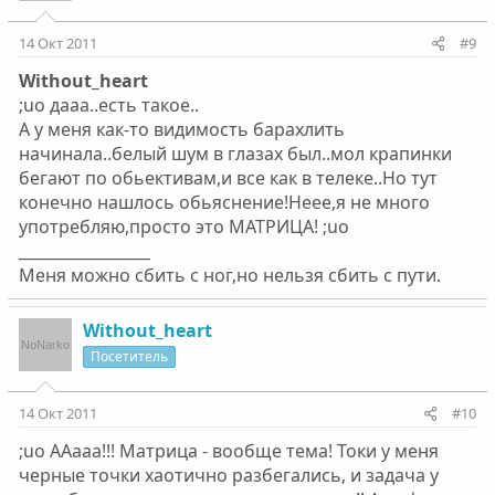
14 Окт 2011
#9
Without_heart
;uo дааа..есть такое..
А у меня как-то видимость барахлить
начинала..белый шум в глазах был..мол крапинки
бегают по обьективам,и все как в телеке..Но тут
конечно нашлось обьяснение!Неее,я не много
употребляю,просто это МАТРИЦА! ;uo
_________________
Меня можно сбить с ног,но нельзя сбить с пути.
Without_heart
Посетитель
14 Окт 2011
#10
;uo ААааа!!! Матрица - вообще тема! Токи у меня
черные точки хаотично разбегались, и задача у