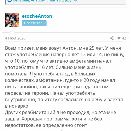
detrixalle
,
Anatoliy_
,
marri
и 2 других
е
а
к
etozheAnton
ц
Посетитель
и
и
:
4 Июл 2026
#142
Всем привет, меня зовут Антон, мне 25 лет. У меня
стаж употребления наверно лет 13 или 14, но пишу,
что 10, потому что активно амфетамин начал
употреблять в 16 лет. Сильно меня жизнь
помотала. Я употреблял лсд в больших
количествах, амфетамин, где-то к 20 году начал
пить запойно, так я пил еще три года, потом
пересел на героин. Начал употреблять
внутривенно, по итогу согласился на ребу и заехал
в нонарко.
Других реабилитаций я не проходил, но эта мне
зашла. Хорошая программа, хотя и не без
недостатков, ее определенно стоит