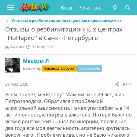
Вход
Регистрация
Отзывы о реабилитационных центрах наркозависимых
Отзывы о реабилитационных центрах
"НоНарко" в Санкт-Петербурге
А
Д
Админ
31 Мар 2021
в
а
т
т
Максим Л
о
а
Волонтёр
Команда форума
Посетитель
р
н
т
а
е
ч
29 Мар 2026
#141
м
а
ы
л
Всем привет, меня зовут Максим, мне 29 лет, я из
а
Петрозаводска. Обратился с проблемой
алкогольной зависимости. Начал употреблять в 14
лет и полностью погряз в алкоголе. Потери были по
всем фронтам, жизнь шла по инерции, последние
два года все моя деятельность апатично крутилась
вокруг него . Проблему видел, но не было никакого