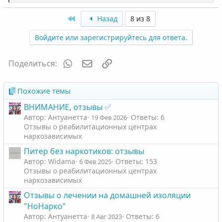
некоторые из них я уже читал. Статьи хорошо
е
а
раскрывают глаза на наркоманию, но сам слог мне не
First
Назад
8 из 8
к
близок, читать их тяжеловато, как по мне написаны
ц
они слишком вульгарно.
Войдите или зарегистрируйтесь для ответа.
и
В реабилитационном центре все вообще отлично. Тебя
и
всегда выслушают и поймут, помогут советом. Очень
:
приятное впечатление на меня оказали все три
WhatsApp
Электронная почта
Ссылка
Поделиться:
консультанта, хотя они и очень разные, но видно, что
им небезразлична судьба ребиков. Спасибо им за это
огромное
Дионис
Udzhin
Daenerys
Похожие темы
Отдельную благодарность хочу выразить моей онлайн
ВНИМАНИЕ, отзывы ✅
воспитательнице Евгении
Жанна Д’Арк
и моему
психологу Ксении. Спасибо огромное за то, что
Автор: Антуанетта
Ответы: 6
19 Фев 2026
помогли мне пройти этот нелегкий путь. Люблю вас
Отзывы о реабилитационных центрах
всех и буду скучать)
наркозависимых
Питер без наркотиков: отзывы
Автор: Widama
Ответы: 153
6 Фев 2025
Отзывы о реабилитационных центрах
наркозависимых
Отзывы о лечении на домашней изоляции
"НоНарко"
Автор: Антуанетта
Ответы: 6
8 Авг 2023