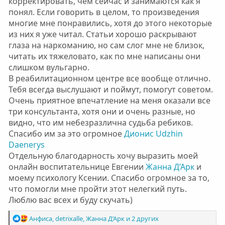
корректировать, чем сейчас и занимаются как я
понял. Если говорить в целом, то произведения
многие мне понравились, хотя до этого некоторые
из них я уже читал. Статьи хорошо раскрывают
глаза на наркоманию, но сам слог мне не близок,
читать их тяжеловато, как по мне написаны они
слишком вульгарно.
В реабилитационном центре все вообще отлично.
Тебя всегда выслушают и поймут, помогут советом.
Очень приятное впечатление на меня оказали все
три консультанта, хотя они и очень разные, но
видно, что им небезразлична судьба ребиков.
Спасибо им за это огромное
Дионис
Udzhin
Daenerys
Отдельную благодарность хочу выразить моей
онлайн воспитательнице Евгении
Жанна Д’Арк
и
моему психологу Ксении. Спасибо огромное за то,
что помогли мне пройти этот нелегкий путь.
Люблю вас всех и буду скучать)
Р
Анфиса
,
detrixalle
,
Жанна Д’Арк
и 2 других