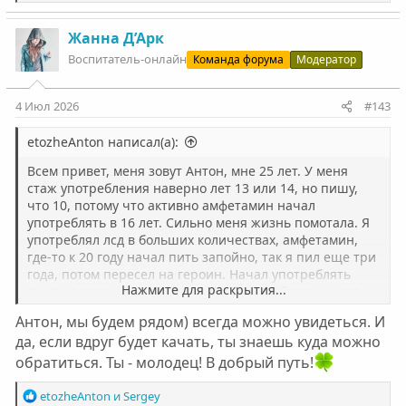
е
а
к
Жанна Д’Арк
ц
Воспитатель-онлайн
Команда форума
Модератор
и
и
:
4 Июл 2026
#143
etozheAnton написал(а):
Всем привет, меня зовут Антон, мне 25 лет. У меня
стаж употребления наверно лет 13 или 14, но пишу,
что 10, потому что активно амфетамин начал
употреблять в 16 лет. Сильно меня жизнь помотала. Я
употреблял лсд в больших количествах, амфетамин,
где-то к 20 году начал пить запойно, так я пил еще три
года, потом пересел на героин. Начал употреблять
Нажмите для раскрытия...
внутривенно, по итогу согласился на ребу и заехал в
нонарко.
Антон, мы будем рядом) всегда можно увидеться. И
Других реабилитаций я не проходил, но эта мне зашла.
да, если вдруг будет качать, ты знаешь куда можно
Хорошая программа, хотя и не без недостатков, ее
определенно стоит корректировать, чем сейчас и
обратиться. Ты - молодец! В добрый путь!
занимаются как я понял. Если говорить в целом, то
произведения многие мне понравились, хотя до этого
Р
etozheAnton
и
Sergey