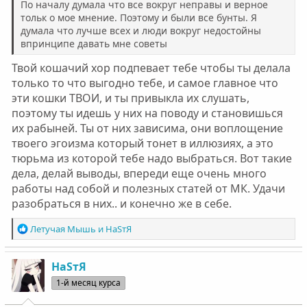
По началу думала что все вокруг неправы и верное
тольк о мое мнение. Поэтому и были все бунты. Я
думала что лучше всех и люди вокруг недостойны
впринципе давать мне советы
Твой кошачий хор подпевает тебе чтобы ты делала
только то что выгодно тебе, и самое главное что
эти кошки ТВОИ, и ты привыкла их слушать,
поэтому ты идешь у них на поводу и становишься
их рабыней. Ты от них зависима, они воплощение
твоего эгоизма который тонет в иллюзиях, а это
тюрьма из которой тебе надо выбраться. Вот такие
дела, делай выводы, впереди еще очень много
работы над собой и полезных статей от МК. Удачи
разобраться в них.. и конечно же в себе.
Р
Летучая Мышь
и
НаSтЯ
е
а
к
НаSтЯ
ц
1-й месяц курса
и
и