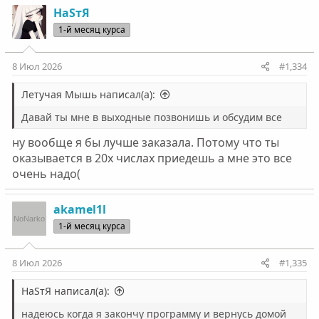
НаSтЯ
1-й месяц курса
8 Июл 2026
#1,334
Летучая Мышь написал(а):
Давай ты мне в выходные позвонишь и обсудим все
ну вообще я бы лучше заказала. Потому что ты
оказывается в 20х числах приедешь а мне это все
очень надо(
akamel1l
1-й месяц курса
8 Июл 2026
#1,335
НаSтЯ написал(а):
надеюсь когда я закончу программу и вернусь домой