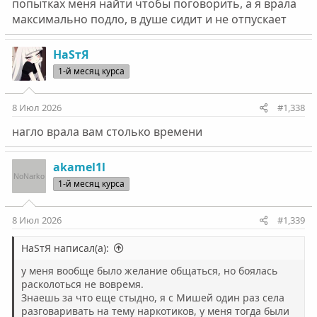
попытках меня найти чтобы поговорить, а я врала
максимально подло, в душе сидит и не отпускает
НаSтЯ
1-й месяц курса
8 Июл 2026
#1,338
нагло врала вам столько времени
akamel1l
1-й месяц курса
8 Июл 2026
#1,339
НаSтЯ написал(а):
у меня вообще было желание общаться, но боялась
расколоться не вовремя.
Знаешь за что еще стыдно, я с Мишей один раз села
разговаривать на тему наркотиков, у меня тогда были