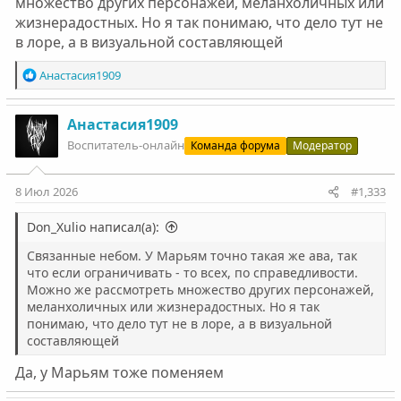
множество других персонажей, меланхоличных или
жизнерадостных. Но я так понимаю, что дело тут не
в лоре, а в визуальной составляющей
Р
Анастасия1909
е
а
к
Анастасия1909
ц
Воспитатель-онлайн
Команда форума
Модератор
и
и
:
8 Июл 2026
#1,333
Don_Xulio написал(а):
Связанные небом. У Марьям точно такая же ава, так
что если ограничивать - то всех, по справедливости.
Можно же рассмотреть множество других персонажей,
меланхоличных или жизнерадостных. Но я так
понимаю, что дело тут не в лоре, а в визуальной
составляющей
Да, у Марьям тоже поменяем