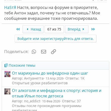
НаSтЯ
Настя, вопросы на форуме в приоритете,
тебе Антон задал, почему ты не отвечаешь? Мое
сообщение вчерашнее тоже проигнорировала.
First
Last
Назад
67 из 75
Вперёд
Войдите или зарегистрируйтесь для ответа.
WhatsApp
Электронная почта
Ссылка
Поделиться:
Похожие темы
От марихуаны до мефедрона один шаг
Автор: Антуанетта
Ответы: 1K
13 Апр 2026
Открытые уроки реабилитантов
От алкоголя и мефедрона к спорту: история и
отзыв Ильи после детокса
Автор: no_addict
Ответы: 37
10 Фев 2026
Отзывы после прохождения программы
реабилитации