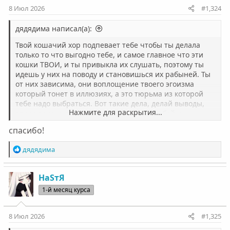
:
8 Июл 2026
#1,324
дядядима написал(а):
Твой кошачий хор подпевает тебе чтобы ты делала
только то что выгодно тебе, и самое главное что эти
кошки ТВОИ, и ты привыкла их слушать, поэтому ты
идешь у них на поводу и становишься их рабыней. Ты
от них зависима, они воплощение твоего эгоизма
который тонет в иллюзиях, а это тюрьма из которой
тебе надо выбраться. Вот такие дела, делай выводы,
Нажмите для раскрытия...
впереди еще очень много работы над собой и
полезных статей от МК. Удачи разобраться в них.. и
спасибо!
конечно же в себе.
Р
дядядима
е
а
к
НаSтЯ
ц
1-й месяц курса
и
и
:
8 Июл 2026
#1,325