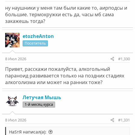
ну наушники у меня там были какие то, аирподсы и
большие. термокружки есть да, часы мб сама
закажешь тогда?
etozheAnton
Посетитель
8 Июл 2026
#1,330
Привет, расскажи пожалуйста, алкогольный
параноид развивается только на поздних стадиях
алкоголизма или может на ранних тоже?
Летучая Мышь
1-й месяц курса
8 Июл 2026
#1,331
НаSтЯ написал(а):