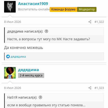
Анастасия1909
Воспитатель-онлайн
Команда форума
Модератор
8 Июл 2026
#1,322
дядядима написал(а):
Настя, а вопросы тут могу по МК Насте задавать?
Да конечно можешь
Р
дядядима
е
а
к
дядядима
ц
2-й месяц курса
и
и
:
8 Июл 2026
#1,323
НаSтЯ написал(а):
если я вообще правильно эту статью поняла...