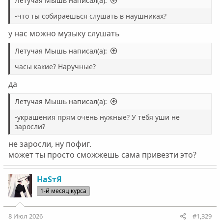
Летучая Мышь написал(а):
-что ты собираешься слушать в наушниках?
у нас можно музыку слушать
Летучая Мышь написал(а):
часы какие? Наручные?
да
Летучая Мышь написал(а):
-украшения прям очень нужные? У тебя уши не
заросли?
не заросли, ну пофиг.
может ты просто сможжешь сама привезти это?
НаSтЯ
1-й месяц курса
8 Июл 2026
#1,329