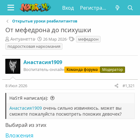
Вход
Регистрация
Открытые уроки реабилитантов
От мефедрона до психушки
А
Д
Т
Антуанетта
26 Мар 2026
мефедрон
в
а
е
подростковая наркомания
т
т
г
о
а
и
Анастасия1909
р
н
т
а
Воспитатель-онлайн
Команда форума
Модератор
е
ч
м
а
8 Июл 2026
#1,321
ы
л
а
НаSтЯ написал(а):
Анастасия1909
очень сильно извиняюсь. может вы
сможете пожалуйста посмотреть похожих девочек?
Выбирай из этих
Вложения