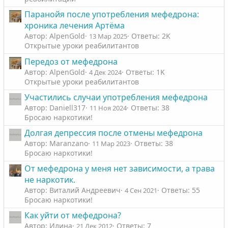
Паранойя после употребления мефедрона:
хроника лечения Артёма
Автор: AlpenGold
Ответы: 2K
13 Мар 2025
Открытые уроки реабилитантов
Передоз от мефедрона
Автор: AlpenGold
Ответы: 1K
4 Дек 2024
Открытые уроки реабилитантов
Участились случаи употребления мефедрона
Автор: Daniell317
Ответы: 38
11 Ноя 2024
Бросаю наркотики!
Долгая депрессия после отмены мефедрона
Автор: Maranzano
Ответы: 38
11 Мар 2023
Бросаю наркотики!
От мефедрона у меня нет зависимости, а трава
не наркотик.
Автор: Виталий Андреевич
Ответы: 55
4 Сен 2021
Бросаю наркотики!
Как уйти от мефедрона?
Автор: Илина
Ответы: 7
21 Дек 2012