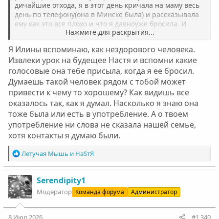
дичайшие отхода, я в этот день кричала на маму весь
день по телефону(она в Минске была) и рассказывала
ему как это все плохо и что я давноуже бросила. И
Нажмите для раскрытия...
точно тоже самое говорила Тасе и маме, что бросила
давно и все щас хорошо. Единственный кто знал из
Я Илины вспоминаю, как нездорового человека.
близкго вашего круга, это Илина, я ей писала когда
Извлеки урок на будещее Настя и вспомни какие
понимала что в полной жопе
голосовые она тебе присыла, когда я ее бросил.
Думаешь такой человек рядом с тобой может
привести к чему то хорошему? Как видишь все
оказалось так, как я думал. Насколько я знаю она
тоже была или есть в употребление. А о твоем
употребление ни слова не сказала нашей семье,
хотя контакты я думаю были.
Р
Летучая Мышь
и
НаSтЯ
е
а
к
Serendipity1
ц
Модератор
Команда форума
Администратор
и
и
:
8 Июл 2026
#1,340