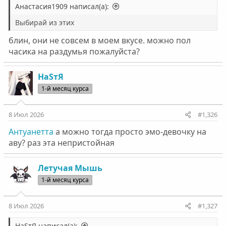
Анастасия1909 написал(а):
Выбирай из этих
блин, они не совсем в моем вкусе. можно пол
часика на раздумья пожалуйста?
НаSтЯ
1-й месяц курса
8 Июл 2026
#1,326
Антуанетта
а можно тогда просто эмо-девочку на
аву? раз эта непристойная
Летучая Мышь
1-й месяц курса
8 Июл 2026
#1,327
НаSтЯ написал(а):