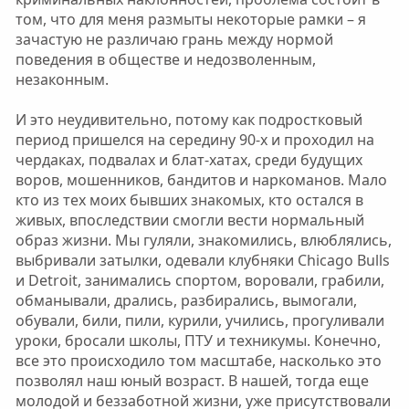
том, что для меня размыты некоторые рамки – я
зачастую не различаю грань между нормой
поведения в обществе и недозволенным,
незаконным.
И это неудивительно, потому как подростковый
период пришелся на середину 90-х и проходил на
чердаках, подвалах и блат-хатах, среди будущих
воров, мошенников, бандитов и наркоманов. Мало
кто из тех моих бывших знакомых, кто остался в
живых, впоследствии смогли вести нормальный
образ жизни. Мы гуляли, знакомились, влюблялись,
выбривали затылки, одевали клубняки Chicago Bulls
и Detroit, занимались спортом, воровали, грабили,
обманывали, дрались, разбирались, вымогали,
обували, били, пили, курили, учились, прогуливали
уроки, бросали школы, ПТУ и техникумы. Конечно,
все это происходило том масштабе, насколько это
позволял наш юный возраст. В нашей, тогда еще
молодой и беззаботной жизни, уже присутствовали