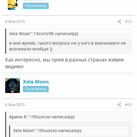
Посетитель
6 Янв 2015
#12
Xela Moon":14csmz96 написал(а):
в мое время, такого вопроса ни у кого в военкомате не
возникало вообще ))
Как интересно, мы прям в разных странах живём
видимо.
Xela Moon
Посетитель
6 Янв 2015
#13
Арина R.":1thuonxo написал(а):
Xela Moon":1thuonxo написал(а):