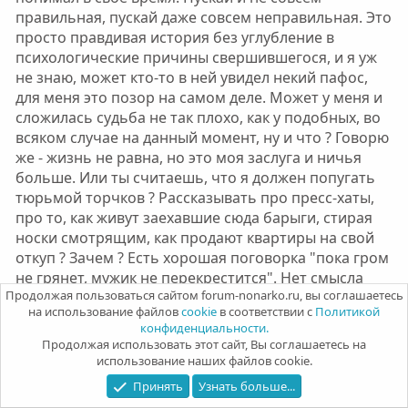
правильная, пускай даже совсем неправильная. Это
просто правдивая история без углубление в
психологические причины свершившегося, и я уж
не знаю, может кто-то в ней увидел некий пафос,
для меня это позор на самом деле. Может у меня и
сложилась судьба не так плохо, как у подобных, во
всяком случае на данный момент, ну и что ? Говорю
же - жизнь не равна, но это моя заслуга и ничья
больше. Или ты считаешь, что я должен попугать
тюрьмой торчков ? Рассказывать про пресс-хаты,
про то, как живут заехавшие сюда барыги, стирая
носки смотрящим, как продают квартиры на свой
откуп ? Зачем ? Есть хорошая поговорка "пока гром
не грянет, мужик не перекрестится". Нет смысла
Продолжая пользоваться сайтом forum-nonarko.ru, вы соглашаетесь
ужасы наводить, это все равно бесполезно. А если
на использование файлов
cookie
в соответствии с
Политикой
они будут продолжать, то это сами все увидят.
конфиденциальности.
Продолжая использовать этот сайт, Вы соглашаетесь на
использование наших файлов cookie.
nonarko
Команда форума
Администратор
Принять
Узнать больше...