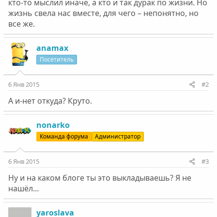
кто-то мыслил иначе, а кто и так дурак по жизни. Но
жизнь свела нас вместе, для чего – непонятно, но
все же.
anamax
Посетитель
6 Янв 2015
#2
А и-нет откуда? Круто.
nonarko
Команда форума
Администратор
6 Янв 2015
#3
Ну и на каком блоге ты это выкладываешь? Я не
нашёл...
yaroslava