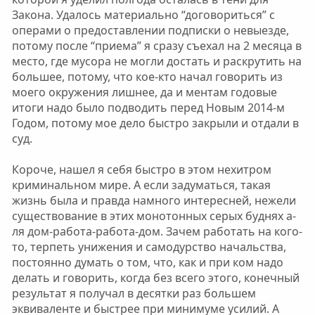
Закона. Удалось материально “договориться” с
операми о предоставлении подписки о невыезде,
потому после “приема” я сразу съехал на 2 месяца в
место, где мусора не могли достать и раскрутить на
большее, потому, что кое-кто начал говорить из
моего окружения лишнее, да и ментам годовые
итоги надо было подводить перед Новым 2014-м
Годом, потому мое дело быстро закрыли и отдали в
суд.
Короче, нашел я себя быстро в этом нехитром
криминальном мире. А если задуматься, такая
жизнь была и правда намного интересней, нежели
существование в этих монотонных серых буднях а-
ля дом-работа-работа-дом. Зачем работать на кого-
то, терпеть унижения и самодурство начальства,
постоянно думать о том, что, как и при ком надо
делать и говорить, когда без всего этого, конечный
результат я получал в десятки раз большем
эквиваленте и быстрее при минимуме усилий. А