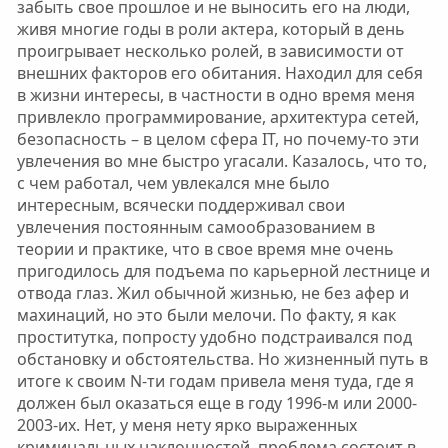
забыть свое прошлое и не выносить его на люди,
живя многие годы в роли актера, который в день
проигрывает несколько ролей, в зависимости от
внешних факторов его обитания. Находил для себя
в жизни интересы, в частности в одно время меня
привлекло программирование, архитектура сетей,
безопасность – в целом сфера IT, но почему-то эти
увлечения во мне быстро угасали. Казалось, что то,
с чем работал, чем увлекался мне было
интересным, всячески поддерживал свои
увлечения постоянным самообразованием в
теории и практике, что в свое время мне очень
пригодилось для подъема по карьерной лестнице и
отвода глаз. Жил обычной жизнью, не без афер и
махинаций, но это были мелочи. По факту, я как
проститутка, попросту удобно подстраивался под
обстановку и обстоятельства. Но жизненный путь в
итоге к своим N-ти годам привела меня туда, где я
должен был оказаться еще в году 1996-м или 2000-
2003-их. Нет, у меня нету ярко выраженных
криминальных наклонностей, проблема состоит в