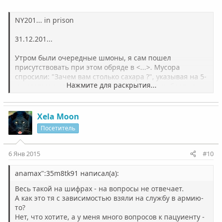
NY201... in prison
31.12.201...
Утром были очередные шмоны, я сам пошел
присутствовать при этом обряде в <...>. Мусора
спросили: "Зачем вам столько сахара ?", указывая на 5-
Нажмите для раскрытия...
и килограммовый мешок. "Мы же не ставим брагу, вы
знаете" - ответил я, перебирая в кармане в фольгу
завернутый вес гашиша. "Да мы то знаем, что ты не
пьешь..." - ответили менты. "А зачем вам столько
Xela Moon
табака ?" - спросили снова озадаченные пятнистые
Посетитель
мусора, показывая на полиэтиленовый мешочек с
табаком. "Ну а че курить будем, когда сигареты
закончатся ? На черный день типа" - парирую я. "Ну
6 Янв 2015
#10
конечно, вам, блатным, и курить нечего, бедняги" -
разводит руками Р., обводя взглядом забитый
anamax":35m8tk91 написал(а):
продуктами холодильник и 8 блоков Marlboro, лежащих
Весь такой на шифрах - на вопросы не отвечает.
в тумбочке.
А как это тя с зависимостью взяли на службу в армию-
Мусора даже не залезали в наши с Т. шкафчики,
то?
наверное, неудобно было при мне, посидели и... И
Нет, что хотите, а у меня много вопросов к пацуиенту -
доебались до сломанной ложки, говорят - "Это