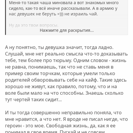
Меня-то такая чаша миновала а вот знакомых много
сидело, как-то всё иначе рассказывали. А в армию у
нас девушек не беруть =))) не израиль чай.
Ну да это твои вопросы.
Нажмите для раскрытия...
А чего тут надобно? Зачем пришел, раз тебе вообще
такая жизнь нравится? Люди тут как раз напротив, в
А ну понятно, ты девушка значит, тогда ладно.
основной массе своей стремятся к тому самому -
Слушай, мне нет реально смысла что-то доказывать
заурядному и мирскому. И всякими силами хотят из
того чем ты так упиваешься вылезти.
тебе, тем более про тюрьму. Одним словом - жизнь
не равна, понимаешь, так что не ставь меня в
Скучновато что ли или дело какое :mrgreen: ?
пример своим торчкам, которые умели только
родителей обворовывать себе на кайф. Такие здесь
хорошо не живут, как правило, потому, что и на
воле были мало на что способны. Знаешь сколько
тут чертей таких сидит...
И ты тогда совершенно неправильно поняла, что
мне нравится, а что нет. Я вроде не писал нигде, что
героин - это мое. Свободная жизнь, да, как я ее
понимал в свое время. Пускай и не совсем