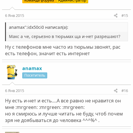
Команда форума
Администратор
6 Янв 2015
#15
anamax":idx50ci0 написал(а):
Макс а че, серьезно в тюрьмах ща и-нет разрешают?
Ну с телефонов мне часто из тюрьмы звонят, рас
есть телефон, значит есть интернет
anamax
Посетитель
6 Янв 2015
#16
Ну есть и-нет и есть....А все равно не нравится он
мне :mrgreen: :mrgreen: :mrgreen:
но я смирюсь и лучше читать не буду, чтоб почем
зря не доябываться до человека ^^^%^ .