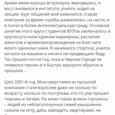
Армия меня хорошо встряхнула, вернувшись, я
восстановился в институте, учился, ходил на
лекции. Круг общения мой изменился, старая
компания за время службы развалилась на части, и
я попал в более интеллектуальную среду. Основное
занятие этого круга студентов ВУЗ’ов заключалось в
круглосуточном курении марихуаны, распитии
алкоголя и времяпрепровождение на блат-хате
моего одноклассника. Я занимался спортом, учился,
катался на машине и ничего не предвещало беду.
Так прошел почти год, пока в Черном Городе не
появился героин и я быстро вернулся обратно в
прошлое…
Шел 2001-й год. Мои сверстники из прошлой
компании стали взрослее даже не сколько по
возрасту, сколько по поступкам, кто-то уже прошел
тюрьмы и лагеря. На моих глазах всякое случалось
– людей из неблагополучных семей умышленно
сажали на иглу, дабы завладеть квартирами, не