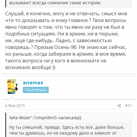
вызывают всегда сомнения такие истории.
испорченное имущество !". "Так то не наше, это Ш., он
же ****, как животное из миски лакал, потому без
Слушай, я конечно, могу и не отвечать, смысл мне
ложки и съехал на отряд" - отвечаю. "За порчу
что-то доказывать и кому главное ? Твои вопросы
имущества тогда спишем со Ш. 17 рублей стоимости
явно говорят о том, что ты явно ни разу не был в
ложки !" - грозно сказала Р. "Да мне поxуй" - отрешенно
усмехнувшись ответил я. Мои мысли были совсем
подобных ситуациях. Ни в армии, ни в тюрьме,
далеко отсюда. Думал я не о Ш. в карцере с его ложкой,
ни...еще где-нибудь. Ладно, с зависимостью
не о шмоне, мусорах и гашише в кармане, который
говоришь ? Призыв Осень-96. Не знаю как сейчас,
могли найти в любой момент, а о том, что все бывает
но раньше, когда забирали в армию, в мое время,
когда-то в первый раз и это мой первый Новый Год в
такого вопроса ни у кого в военкомате не
тюрьме и его стоит запечатлеть в памяти, когда еще
возникало вообще ))
такое будет и будет ли ? Затем мои мысли незаметно
переключились на раскрытие глубокого смысла
мозгового выброса некоей гражданки Натали, поющей
anamax
в телевизоре по музыкальному каналу.
Посетитель
"Шах...Шах...Падишах...Шах...Шах..." - серебряными
молоточками стучал мне в голове слащавый голосок
крашеной стареющей блондинки. "До вечера,
6 Янв 2015
#11
пожалуй, больше курить не стоит" - промелькнула
здравая мысль. На том и разошлись с мусорами, им
Xela Moon":1imqm6m5 написал(а):
тоже явно было не до нас в этот предновогодний день.
Далее нас с Т. заебали работой, но меня это особо не
Ну ты смешной, правда. Здесь есть все, даже больше,
парило, время пролетело до вечера незаметно. А
чем ты думаешь, но не каждому дано и зависит от
вечером после проверки мы дунули, немного