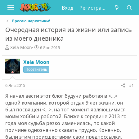
Вход
Регистрация
Бросаю наркотики!
Очередная история из жизни или запись
из моего дневника
А
Д
Xela Moon
6 Янв 2015
в
а
т
т
Xela Moon
о
а
Посетитель
р
н
т
а
е
ч
6 Янв 2015
#1
м
а
ы
л
Я начал вести этот блог будучи работая в <...>
а
одной компании, которой отдал 9 лет жизни, он
был посвящен <...>, на тот момент являющимися
моим хобби и работой. Ближе к середине 2013-го
года моя судьба резко изменилась, по какой
причине однозначно сказать трудно. Конечно,
были этим происшествиям свои предпоссылки,