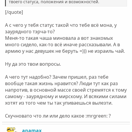
твоего статуса, положения и возможностей.
заморочились лампочками в проходе и залегли
смотреть зомбоящик. Нас приглашали на отряд, они
[/quote]
там нарядили елку и приготовили салатов. Мы с Т.
отрицнули этот красный гадюшник. Часов в 11 уже
А с чего у тебя статус такой что тебе всё мона, у
спали, ночью только слышал, как приходили мусора,
заурядного тэрча-то?
выключили работающий телевизор. Вот так обыденно
Меня-то такая чаша миновала а вот знакомых
на самом деле и прошло это торжество, Новый 201...-й
много сидело, как-то всё иначе рассказывали. А в
Год.
армию у нас девушек не беруть =))) не израиль чай.
Ну да это твои вопросы.
А чего тут надобно? Зачем пришел, раз тебе
вообще такая жизнь нравится? Люди тут как раз
напротив, в основной массе своей стремятся к тому
самому - заурядному и мирскому. И всякими силами
хотят из того чем ты так упиваешься вылезти.
Скучновато что ли или дело какое :mrgreen: ?
anamax