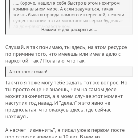
.....Короче, нашел я себя быстро в этом нехитром
криминальном мире. А если задуматься, такая
жизнь была и правда намного интересней, нежели
существование в этих монотонных серых буднях а-
ля дом-работа-работа-дом.
Нажмите для раскрытия...
А и правда. Тюрьма то она поинтересней будет. Там
Нажмите для раскрытия...
Слушай, я так понимаю, ты здесь, на этом ресурсе
монотонности нет. Разве только встать сесть, гулять,
по причине того, что имеешь или имела дело с
спать, есть по расписанию. Ну, в туалет то, наверное,
по желанию! А это того стоило!
наркотой, так ? Полагаю, что так.
А это того стоило!
А может я просто так успокаиваю себя и на самом
деле мои действия имели совсем другую
Так что я тоже могу тебе задать тот же вопрос. Но
подоплеку…Не знаю, да и п....., уже все-равно
ты просто еще не знаешь, чем на самом деле
ничего не изменить – я, видимо, сделал свой
может закончится, а в моем случае этот момент
выбор.
наступил год назад. И "делал" я это явно не
предполагая, что окажусь здесь, где сейчас
А вот это больше похоже на правду.
нахожусь.
Нажмите для раскрытия...
На счёт "изменить" тебе виднее.
А насчет "изменить", я писал уже в первом посте
про отрезок времени в 10 лет. В нем из