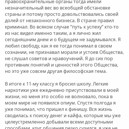
правоохранительные органы тогда имели
незначительный вес во всеобщей обстановке
страны и потому просто довольствовались своей
долей от незаконного бизнеса. В стране правил
криминал. Во всяком случае “путь к успеху” кто-то
из нас видел именно таким, а я лично жил
сегодняшним днем и о будущем не задумывался. Я
любил свободу, как я ее тогда понимал в своем
сознании, не признавал морали и устоев Общества,
не слушал советов и нравоучений. Я до сих пор
противник понятий и ценностей этого Общества,
но это уже совсем другая философская тема.
В итоге к 11-му классу я бросил школу. Легкие
наркотики уже ежедневно присутствовали в моей
жизни, но меня это особо не волновало, пока в
моем мире не появился опиум. Спустя полгода я
уже понимал, что пришел к финишу. Вся жизнь
сводилась к поиску денег и кайфа, которые мы уже
целеустремленно добывали всеми доступными
способами, круг общения резко сузился, я уже не