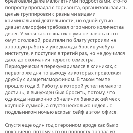
брезговали даже малолетними подростками, кто-то
попросту пропадал с горизонта, организовывались
целые группировки с разными видами
криминальной деятельности, но одной сутью –
диацетилморфин требовал огромного количества
денег. У меня как-то хватило ума не влезть в этот
омут с головой, родители по блату устроили на
хорошую работу и уже дважды бросив учебу в
институте, я поступил в третий раз, но не доучился
даже до окончания первого семестра.
Периодически я перекумаривался в клиниках, с
первого же дня по выходу из которых продолжая
дружбу с диацетилморфином. В таком темпе
прошло года 3. Работу, в которой успел немалого
достичь, я вынужден был бросить, потому, что
однажды незаконно обналичил банковский чек с
крупной суммой, а спустя несколько недель с
подельником ночью вскрыл сейф в этом офисе.
Спустя еще один год с героином вроде как было
покончено, потому что он попросту пропал из