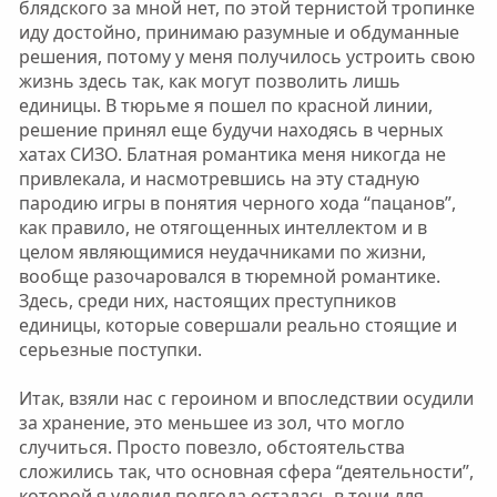
блядского за мной нет, по этой тернистой тропинке
иду достойно, принимаю разумные и обдуманные
решения, потому у меня получилось устроить свою
жизнь здесь так, как могут позволить лишь
единицы. В тюрьме я пошел по красной линии,
решение принял еще будучи находясь в черных
хатах СИЗО. Блатная романтика меня никогда не
привлекала, и насмотревшись на эту стадную
пародию игры в понятия черного хода “пацанов”,
как правило, не отягощенных интеллектом и в
целом являющимися неудачниками по жизни,
вообще разочаровался в тюремной романтике.
Здесь, среди них, настоящих преступников
единицы, которые совершали реально стоящие и
серьезные поступки.
Итак, взяли нас с героином и впоследствии осудили
за хранение, это меньшее из зол, что могло
случиться. Просто повезло, обстоятельства
сложились так, что основная сфера “деятельности”,
которой я уделил полгода осталась в тени для