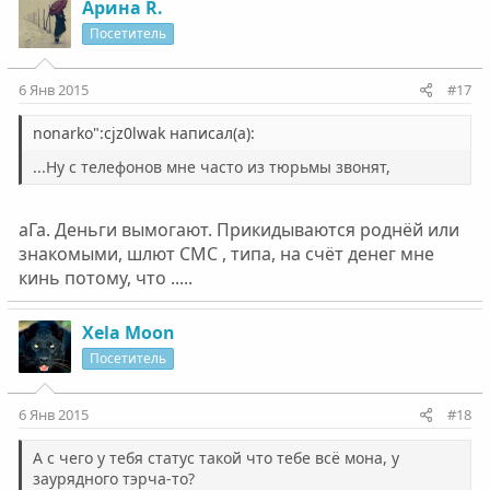
Арина R.
Посетитель
6 Янв 2015
#17
nonarko":cjz0lwak написал(а):
...Ну с телефонов мне часто из тюрьмы звонят,
аГа. Деньги вымогают. Прикидываются роднёй или
знакомыми, шлют СМС , типа, на счёт денег мне
кинь потому, что .....
Xela Moon
Посетитель
6 Янв 2015
#18
А с чего у тебя статус такой что тебе всё мона, у
заурядного тэрча-то?