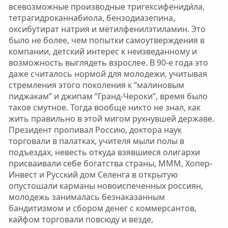
всевозможные производные тригексифениди́ла,
тетрагидроканнабиола, бензодиазепина,
оксибутират натрия и метилфенилэтиламин. Это
было не более, чем попытки самоутверждения в
компании, детский интерес к неизведанному и
возможность выглядеть взрослее. В 90-е года это
даже считалось нормой для молодежи, учитывая
стремления этого поколения к “малиновым
пиджакам” и джипам “Гранд-Чероки”, время было
такое смутное. Тогда вообще никто не знал, как
жить правильно в этой мигом рухнувшей державе.
Президент пропивал Россию, доктора наук
торговали в палатках, учителя мыли полы в
подъездах, невесть откуда взявшиеся олигархи
присваивали себе богатства страны, МММ, Хопер-
Инвест и Русский дом Селенга в открытую
опустошали карманы новоиспеченных россиян,
молодежь занималась безнаказанным
бандитизмом и сбором денег с коммерсантов,
кайфом торговали повсюду и везде,