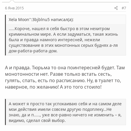
6 Янв 2015
#7
Xela Moon":3bjblnu5 написал(а):
.....Короче, нашел я себя быстро в этом нехитром
криминальном мире. А если задуматься, такая жизнь
была и правда намного интересней, нежели
существование в этих монотонных серых буднях а-ля
дом-работа-работа-дом.
А и правда. Тюрьма то она поинтересней будет. Там
монотонности нет. Разве только встать сесть,
гулять, спать, есть по расписанию. Ну, в туалет то,
наверное, по желанию! А это того стоило!
А может я просто так успокаиваю себя и на самом деле
мои действия имели совсем другую подоплеку…Не
знаю, да и п....., уже все-равно ничего не изменить – я,
видимо, сделал свой выбор.