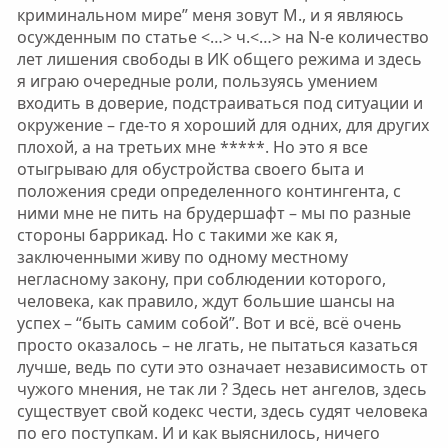
криминальном мире” меня зовут М., и я являюсь
осужденным по статье <…> ч.<…> на N-е количество
лет лишения свободы в ИК общего режима и здесь
я играю очередные роли, пользуясь умением
входить в доверие, подстраиваться под ситуации и
окружение – где-то я хороший для одних, для других
плохой, а на третьих мне *****. Но это я все
отыгрываю для обустройства своего быта и
положения среди определенного контингента, с
ними мне не пить на брудершафт – мы по разные
стороны баррикад. Но с такими же как я,
заключенными живу по одному местному
негласному закону, при соблюдении которого,
человека, как правило, ждут большие шансы на
успех – “быть самим собой”. Вот и всё, всё очень
просто оказалось – не лгать, не пытаться казаться
лучше, ведь по сути это означает независимость от
чужого мнения, не так ли ? Здесь нет ангелов, здесь
существует свой кодекс чести, здесь судят человека
по его поступкам. И и как выяснилось, ничего