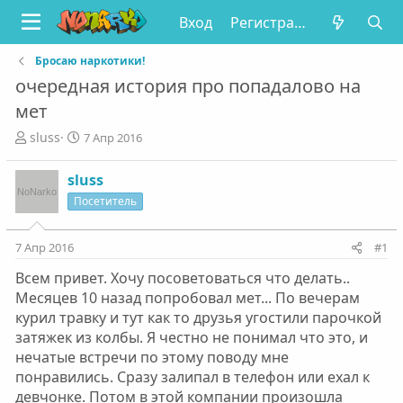
Вход
Регистрация
Бросаю наркотики!
очередная история про попадалово на
мет
А
Д
sluss
7 Апр 2016
в
а
т
т
sluss
о
а
Посетитель
р
н
т
а
е
ч
7 Апр 2016
#1
м
а
ы
л
Всем привет. Хочу посоветоваться что делать..
а
Месяцев 10 назад попробовал мет... По вечерам
курил травку и тут как то друзья угостили парочкой
затяжек из колбы. Я честно не понимал что это, и
нечатые встречи по этому поводу мне
понравились. Сразу залипал в телефон или ехал к
девчонке. Потом в этой компании произошла