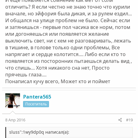
И еще появляется сомнение как мет от соли
отличить? Я если честно не знаю точно что курили
вначале, но эйфория была дикая, и за рулем ездил...
И общался на улице проблем не было. Сейчас если
и затянишься - первые пол часика все норм, потом
или догоняешься или появляется желание
выключить свет, ни с кем не разговаривать, лежать
в тишине, в голове только одни проблемы, Все
напрягает и сердце колотится.... Либо если кто то
появляется из посторонних пытаешься делать вид ,
что спишь... Хотя никакого сна нет, Просто
прячешь глаза....
Понаписал кучу всего, Может кто и поймет
Pantera565
Посетитель
8 Апр 2016
#19
sluss":1wy9dp0q написал(а):