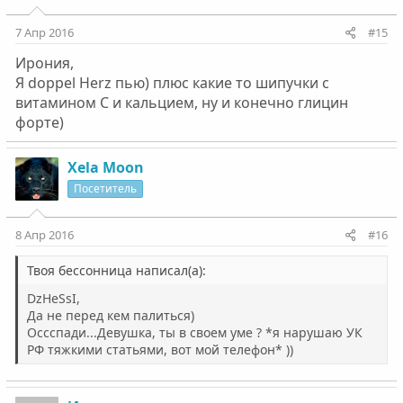
7 Апр 2016
#15
Ирония,
Я doppel Herz пью) плюс какие то шипучки с
витамином С и кальцием, ну и конечно глицин
форте)
Xela Moon
Посетитель
8 Апр 2016
#16
Твоя бессонница написал(а):
DzHeSsI,
Да не перед кем палиться)
Оссспади...Девушка, ты в своем уме ? *я нарушаю УК
РФ тяжкими статьями, вот мой телефон* ))