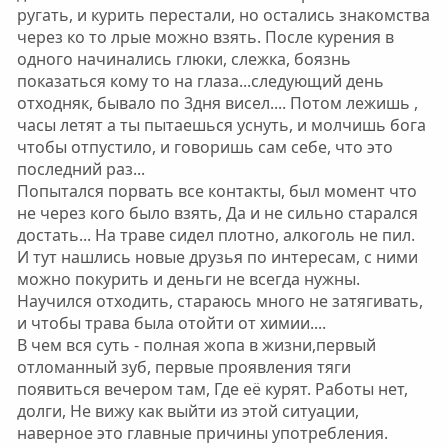
ругать, и курить перестали, но остались знакомства
через ко то лрые можно взять. После курения в
одного начинались глюки, слежка, боязнь
показаться кому то на глаза...следующий день
отходняк, бывало по 3дня висел.... Потом лежишь ,
часы летят а ты пытаешься уснуть, и молчишь бога
чтобы отпустило, и говоришь сам себе, что это
последний раз...
Попытался порвать все контакты, был момент что
не через кого было взять, Да и не сильно старался
достать... На траве сидел плотно, алкоголь не пил.
И тут нашлись новые друзья по интересам, с ними
можно покурить и деньги не всегда нужны.
Научился отходить, стараюсь много не затягивать,
и чтобы трава была отойти от химии....
В чем вся суть - полная жопа в жизни,первый
отломанный зуб, первые проявления тяги
появиться вечером там, Где её курят. Работы нет,
долги, Не вижу как выйти из этой ситуации,
наверное это главные причины употребления.