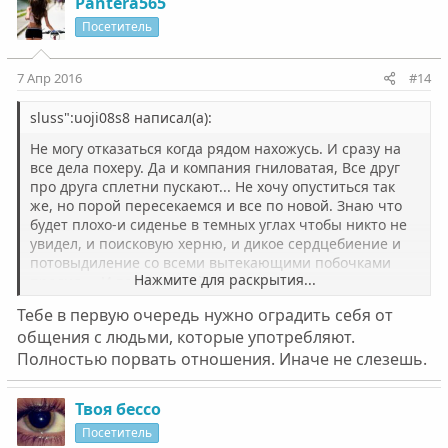
Pantera565
Посетитель
7 Апр 2016
#14
sluss":uoji08s8 написал(а):
Не могу отказаться когда рядом нахожусь. И сразу на
все дела похеру. Да и компания гниловатая, Все друг
про друга сплетни пускают... Не хочу опуститься так
же, но порой пересекаемся и все по новой. Знаю что
будет плохо-и сиденье в темных углах чтобы никто не
увидел, и поисковую херню, и дикое сердцебиение и
потовыдиление со всеми вытекающими побочками
Нажмите для раскрытия...
продил.... И все по новой
Тебе в первую очередь нужно оградить себя от
общения с людьми, которые употребляют.
Полностью порвать отношения. Иначе не слезешь.
Твоя бессо
Посетитель