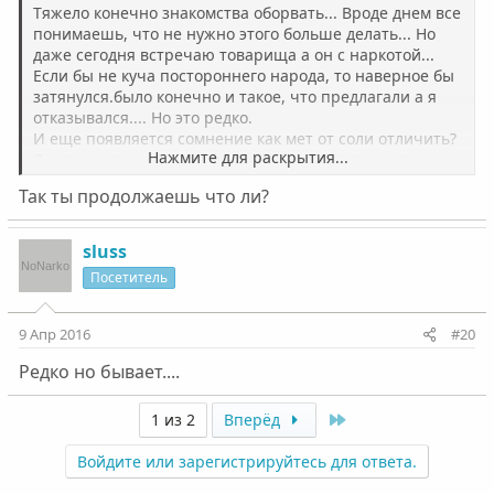
Тяжело конечно знакомства оборвать... Вроде днем все
понимаешь, что не нужно этого больше делать... Но
даже сегодня встречаю товарища а он с наркотой...
Если бы не куча постороннего народа, то наверное бы
затянулся.было конечно и такое, что предлагали а я
отказывался.... Но это редко.
И еще появляется сомнение как мет от соли отличить?
Нажмите для раскрытия...
Я если честно не знаю точно что курили вначале, но
эйфория была дикая, и за рулем ездил... И общался на
Так ты продолжаешь что ли?
улице проблем не было. Сейчас если и затянишься -
первые пол часика все норм, потом или догоняешься
или появляется желание выключить свет, ни с кем не
sluss
разговаривать, лежать в тишине, в голове только одни
Посетитель
проблемы, Все напрягает и сердце колотится.... Либо
если кто то появляется из посторонних пытаешься
делать вид , что спишь... Хотя никакого сна нет, Просто
9 Апр 2016
#20
прячешь глаза....
Понаписал кучу всего, Может кто и поймет
Редко но бывает....
Last
1 из 2
Вперёд
Войдите или зарегистрируйтесь для ответа.