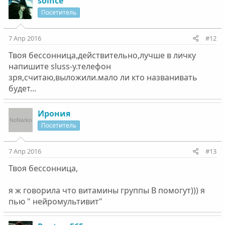
solnce
Посетитель
7 Апр 2016
#12
Твоя бессонница,действительно,лучше в личку
напишите sluss-у.телефон
зря,считаю,выложили.мало ли кто названивать
будет...
Ирония
Посетитель
7 Апр 2016
#13
Твоя бессонница,
я ж говорила что витамины группы В помогут))) я
пью " нейромультивит"