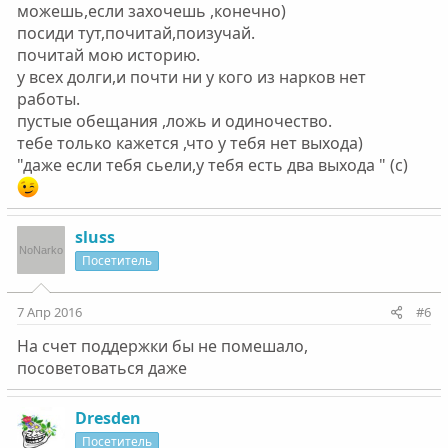
можешь,если захочешь ,конечно)
посиди тут,почитай,поизучай.
почитай мою историю.
у всех долги,и почти ни у кого из нарков нет
работы.
пустые обещания ,ложь и одиночество.
тебе только кажется ,что у тебя нет выхода)
"даже если тебя сьели,у тебя есть два выхода " (с)
sluss
Посетитель
7 Апр 2016
#6
На счет поддержки бы не помешало,
посоветоваться даже
Dresden
Посетитель