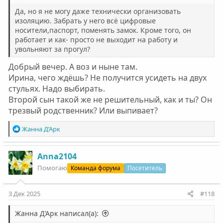
Да, но я не могу даже технически организовать
изоляцию. Забрать у него всё цифровые
носители,паспорт, поменять замок. Кроме того, он
работает и как- просто не выходит на работу и
увольняют за прогул?
Добрый вечер. А воз и ныне там.
Ирина, чего ждёшь? Не получится усидеть на двух
стульях. Надо выбирать.
Второй сын такой же не решительный, как и ты? Он
трезвый родственник? Или выпивает?
Р
Жанна Д’Арк
е
а
к
Anna2104
ц
Помогаю
Команда форума
Посетитель
и
и
:
3 Дек 2025
#118
Жанна Д’Арк написал(а):