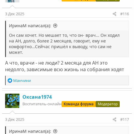
и
и
:
3 Дек 2025
#116
ИринаМ написал(а):
Он сам хочет. Но мешает то, что он- врач... Он ходил
на АН, долго, более 2 месяцев, говорит, ему не
комфортно...Сейчас пришёл к выводу, что сам не
может.
А что, врачи - не люди? 2 месяца для АН это
недолго, зависимые всю жизнь на собрания ходят
Р
Манчини
е
а
к
Оксана1974
ц
Воспитатель-онлайн
Команда форума
Модератор
и
и
:
3 Дек 2025
#117
ИринаМ написал(а):