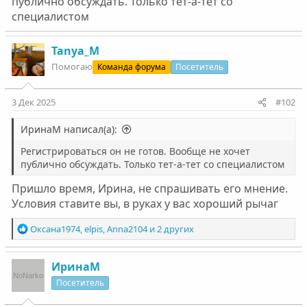
публично обсуждать. Только тет-а-тет со
специалистом
Tanya_M
Помогаю
Команда форума
Посетитель
3 Дек 2025
#102
ИринаМ написал(а):
Регистрироваться он не готов. Вообще не хочет
публично обсуждать. Только тет-а-тет со специалистом
Пришло время, Ирина, не спрашивать его мнение.
Условия ставите вы, в руках у вас хороший рычаг
Р
Оксана1974
,
elpis
,
Anna2104
и 2 других
е
а
к
ИринаМ
ц
Посетитель
и
и