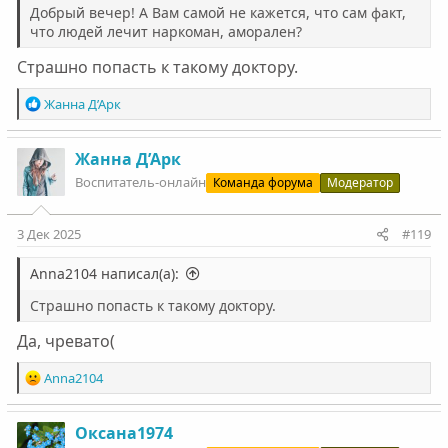
Добрый вечер! А Вам самой не кажется, что сам факт,
что людей лечит наркоман, аморален?
Страшно попасть к такому доктору.
Р
Жанна Д’Арк
е
а
к
Жанна Д’Арк
ц
Воспитатель-онлайн
Команда форума
Модератор
и
и
:
3 Дек 2025
#119
Anna2104 написал(а):
Страшно попасть к такому доктору.
Да, чревато(
Р
Anna2104
е
а
к
Оксана1974