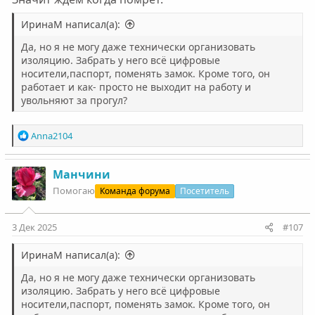
ИринаМ написал(а):
Да, но я не могу даже технически организовать
изоляцию. Забрать у него всё цифровые
носители,паспорт, поменять замок. Кроме того, он
работает и как- просто не выходит на работу и
увольняют за прогул?
Р
Anna2104
е
а
к
Манчини
ц
Помогаю
Команда форума
Посетитель
и
и
:
3 Дек 2025
#107
ИринаМ написал(а):
Да, но я не могу даже технически организовать
изоляцию. Забрать у него всё цифровые
носители,паспорт, поменять замок. Кроме того, он