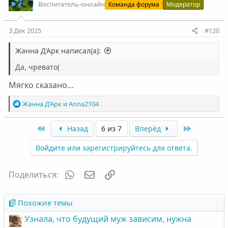
ц
Воспитатель-онлайн
Команда форума
Модератор
и
и
:
3 Дек 2025
#120
Жанна Д’Арк написал(а):
Да, чревато(
Мягко сказано…
Р
Жанна Д’Арк
и
Anna2104
е
а
First
Last
Назад
6 из 7
Вперёд
к
ц
Войдите или зарегистрируйтесь для ответа.
и
и
:
WhatsApp
Электронная почта
Ссылка
Поделиться:
Похожие темы
Узнала, что будущий муж зависим, нужна