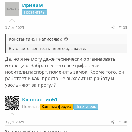
к
ИринаМ
ц
Посетитель
и
и
:
3 Дек 2025
#105
Константин51 написал(а):
Вы ответственность перекладываете.
Да, но я не могу даже технически организовать
изоляцию. Забрать у него всё цифровые
носители,паспорт, поменять замок. Кроме того, он
работает и как- просто не выходит на работу и
увольняют за прогул?
Константин51
Помогаю
Команда форума
Посетитель
3 Дек 2025
#106
Значит ждём когда помрет.