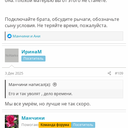
она. Плохой матерью вы от этого не станете.
Подключайте брата, обсудите рычаги, обозначьте
сыну условия. Не теряйте время, пожалуйста.
Р
Манчини
и
Ани
е
а
к
ИринаМ
ц
Посетитель
и
и
:
3 Дек 2025
#109
Манчини написал(а):
Его и так уволят , дело времени.
Мы все умрём, но лучше не так скоро.
Манчини
Помогаю
Команда форума
Посетитель