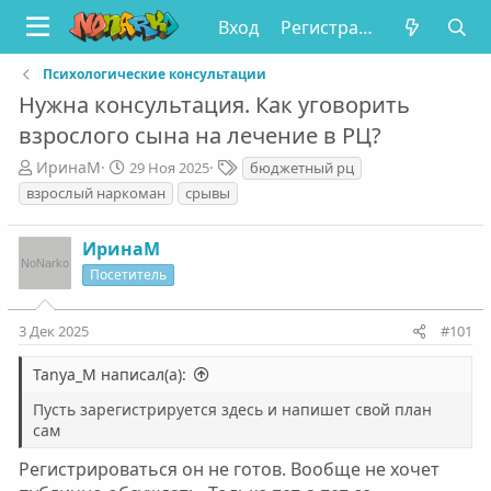
Вход
Регистрация
Психологические консультации
Нужна консультация. Как уговорить
взрослого сына на лечение в РЦ?
А
Д
Т
ИринаМ
29 Ноя 2025
бюджетный рц
в
а
е
взрослый наркоман
срывы
т
т
г
о
а
и
ИринаМ
р
н
т
а
Посетитель
е
ч
м
а
3 Дек 2025
#101
ы
л
а
Tanya_M написал(а):
Пусть зарегистрируется здесь и напишет свой план
сам
Регистрироваться он не готов. Вообще не хочет