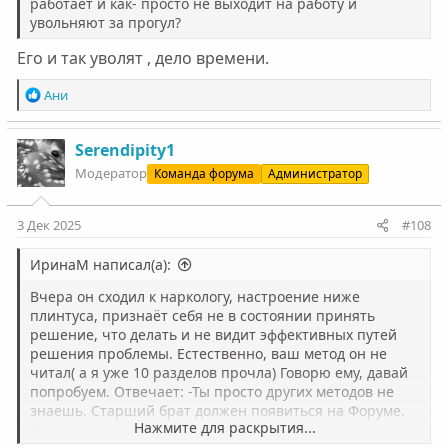
работает и как- просто не выходит на работу и
увольняют за прогул?
Его и так уволят , дело времени.
Р
Ани
е
а
к
Serendipity1
ц
Модератор
Команда форума
Администратор
и
и
:
3 Дек 2025
#108
ИринаМ написал(а):
Вчера он сходил к наркологу, настроение ниже
плинтуса, признаёт себя не в состоянии принять
решение, что делать и не видит эффективных путей
решения проблемы. Естественно, ваш метод он не
читал( а я уже 10 разделов прочла) Говорю ему, давай
попробуем. Отвечает: -Ты просто других методов не
знаешь. Старший брат должен появиться на Форуме.
Нажмите для раскрытия...
Он знает о Методе изоляции только с моих слов...Что