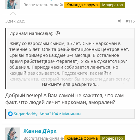
ц
Воспитатель-онлайн
Команда форума
Модератор
и
и
:
3 Дек 2025
#115
ИринаМ написал(а):
Живу со взрослым сыном, 35 лет. Сын - наркоман в
течение 5 лет. Опыта реабилитационных центров нет.
Срывы примерно каждые 3-4 месяца. В остальное
время работает(врач-терапевт). У сына сужается круг
общения. Периодически собирается лечиться, но
каждый раз срывается. Подскажите, как найти
консультанта, который помог бы провести диагностику
Нажмите для раскрытия...
состояния зависимого и определиться со стратегией
поведения по отношению к нему.
Добрый вечер! А Вам самой не кажется, что сам
факт, что людей лечит наркоман, аморален?
Р
Sugar daddy
,
Anna2104
и
Манчини
е
а
к
Жанна Д’Арк
ц
Воспитатель-онлайн
Команда форума
Модератор