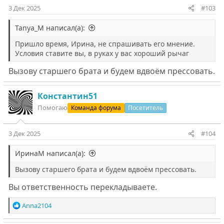
:
3 Дек 2025
#103
Tanya_M написал(а):
Пришло время, Ирина, не спрашивать его мнение.
Условия ставите вы, в руках у вас хороший рычаг
Вызову старшего брата и будем вдвоём прессовать.
Константин51
Помогаю
Команда форума
Посетитель
3 Дек 2025
#104
ИринаМ написал(а):
Вызову старшего брата и будем вдвоём прессовать.
Вы ответственность перекладываете.
Р
Anna2104
е
а