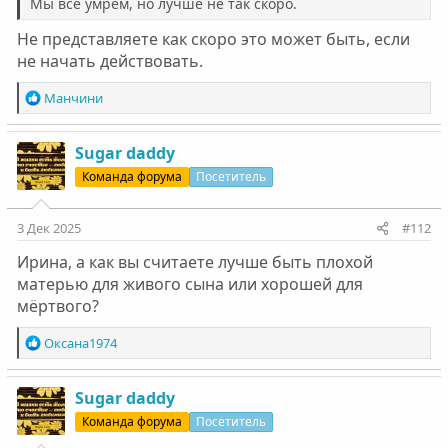
Мы все умрём, но лучше не так скоро.
Не представляете как скоро это может быть, если
не начать действовать.
Р
Манчини
е
а
к
Sugar daddy
ц
Команда форума
Посетитель
и
и
:
3 Дек 2025
#112
Ирина, а как вы считаете лучше быть плохой
матерью для живого сына или хорошей для
мёртвого?
Р
Оксана1974
е
а
к
Sugar daddy
ц
Команда форума
Посетитель
и