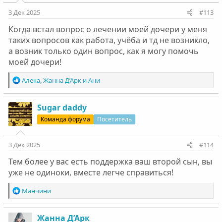
и
:
3 Дек 2025
#113
Когда встал вопрос о лечении моей дочери у меня
таких вопросов как работа, учёба и тд не возникло,
а возник только один вопрос, как я могу помочь
моей дочери!
Р
Алека
,
Жанна Д’Арк
и
Ани
е
а
к
Sugar daddy
ц
Команда форума
Посетитель
и
и
:
3 Дек 2025
#114
Тем более у вас есть поддержка ваш второй сын, вы
уже не одиноки, вместе легче справиться!
Р
Манчини
е
а
к
Жанна Д’Арк