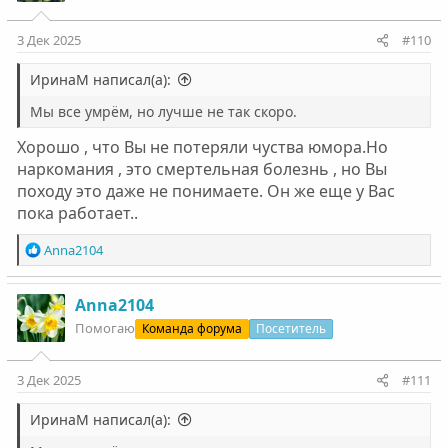
3 Дек 2025
#110
ИринаМ написал(а):
Мы все умрём, но лучше не так скоро.
Хорошо , что Вы не потеряли чуства юмора.Но
наркомания , это смертельная болезнь , но Вы
походу это даже не понимаете. Он же еще у Вас
пока работает..
Р
Anna2104
е
а
к
Anna2104
ц
Помогаю
Команда форума
Посетитель
и
и
:
3 Дек 2025
#111
ИринаМ написал(а):