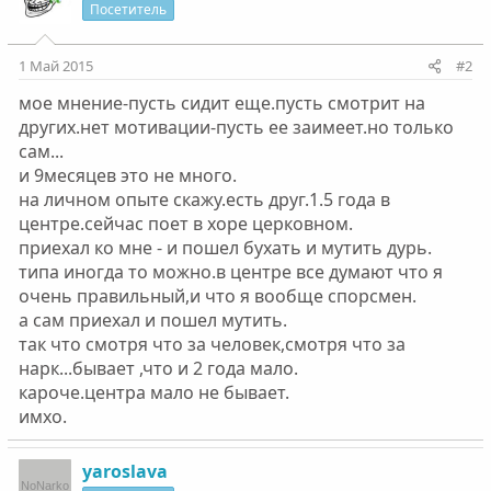
Посетитель
1 Май 2015
#2
мое мнение-пусть сидит еще.пусть смотрит на
других.нет мотивации-пусть ее заимеет.но только
сам...
и 9месяцев это не много.
на личном опыте скажу.есть друг.1.5 года в
центре.сейчас поет в хоре церковном.
приехал ко мне - и пошел бухать и мутить дурь.
типа иногда то можно.в центре все думают что я
очень правильный,и что я вообще спорсмен.
а сам приехал и пошел мутить.
так что смотря что за человек,смотря что за
нарк...бывает ,что и 2 года мало.
кароче.центра мало не бывает.
имхо.
yaroslava