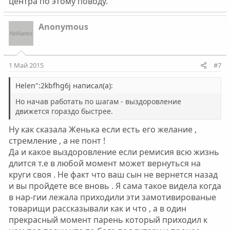
центра по этому поводу.
Anonymous
1 Май 2015
#7
Helen":2kbfhg6j написал(а):
Но начав работать по шагам - выздоровление
движется гораздо быстрее.
Ну как сказала Женька если есть его желание ,
стремление , а не понт !
Да и какое выздоровление если ремисия всю жизнь
длится т.е в любой момент может вернуться на
круги своя . Не факт что ваш сын не вернется назад
и вы пройдете все вновь . Я сама такое видела когда
в нар-гии лежала приходили эти замотивированые
товарищи рассказывали как и что , а в один
прекрасный момент парень который приходил к