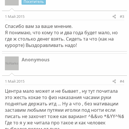
Посетитель
1 Май 2015
#3
Спасибо вам за ваше мнение.
Я понимаю, что кому то и два года будет мало, но
где ж столько денег взять. Сидеть та что (как на
курорте) Выздоравливать надо!
Anonymous
1 Май 2015
#4
Центра мало может и не бывает , ну тут почитала
это жесть кокае то физ наказания часами руки
поднятые держать итд ... Ну а что , без мативации
заставим любыми путями иголки под ногти если
писать не захочет тоже как вариант ^&&vo *&YY^%$
Где то я у же читала про такое и как человек