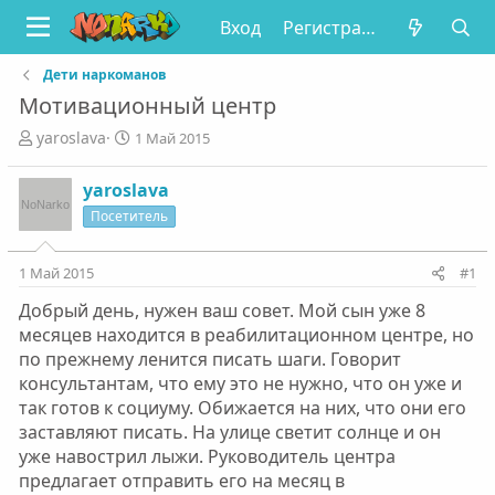
Вход
Регистрация
Дети наркоманов
Мотивационный центр
А
Д
yaroslava
1 Май 2015
в
а
т
т
yaroslava
о
а
Посетитель
р
н
т
а
е
ч
1 Май 2015
#1
м
а
ы
л
Добрый день, нужен ваш совет. Мой сын уже 8
а
месяцев находится в реабилитационном центре, но
по прежнему ленится писать шаги. Говорит
консультантам, что ему это не нужно, что он уже и
так готов к социуму. Обижается на них, что они его
заставляют писать. На улице светит солнце и он
уже навострил лыжи. Руководитель центра
предлагает отправить его на месяц в