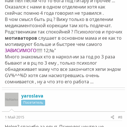
нам пел песни что то бога под гитару и прочее ...
Оказался с нами в одном отделении хотя как
скейчас помню 4 года говорил не травился .
В чом смысл быть рц ? Вижу только в отделении
медикаментозной корекции там хоть подлечат.
Родственикам так спокойней ? Психологов и прочих
мотиваторов
слушает в основном мама и ее как то
мотивируют больше и быстрее чем самого
ЗАВИСИМОГО
!!!!! 12;№"
Много знакомых кто в наркол-ии за год ро 3 раза
бывают и в рц по 3 ему , только психолог
обнадеживает маму что все закончится хепи эндом
GV%^^%D хотя сам насмотревшись очень
сомнивается , ну а что это его работа ...
yaroslava
Посетитель
1 Май 2015
#8
Helen? спасибо за опыт. Психолог центра не