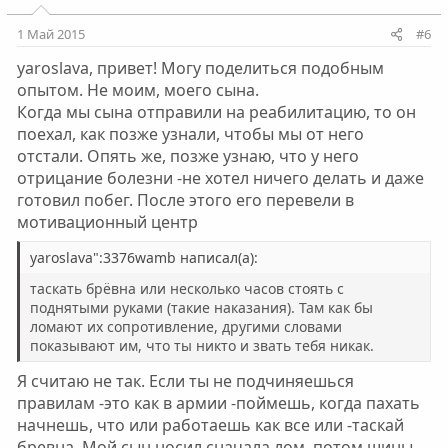
1 Май 2015
#6
yaroslava, привет! Могу поделиться подобным
опытом. Не моим, моего сына.
Когда мы сына отправили на реабилитацию, то он
поехал, как позже узнали, чтобы мы от него
отстали. Опять же, позже узнаю, что у него
отрицание болезни -не хотел ничего делать и даже
готовил побег. После этого его перевели в
мотивационный центр
yaroslava":3376wamb написал(а):
таскать брёвна или несколько часов стоять с
поднятыми руками (такие наказания). Там как бы
ломают их сопротивление, другими словами
показывают им, что ты никто и звать тебя никак.
Я считаю не так. Если ты не подчиняешься
правилам -это как в армии -поймешь, когда пахать
начнешь, что или работаешь как все или -таскай
бревна. Мой сын носил сначала лом, потом шины