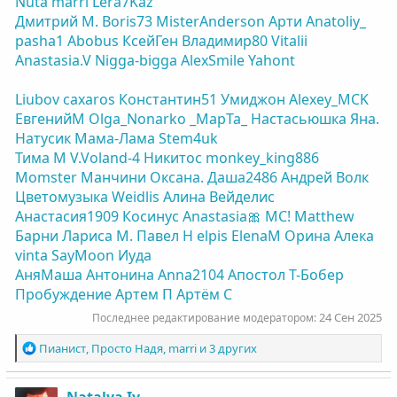
Nuta
marri
Lera7Kaz
Дмитрий М.
Boris73
MisterAnderson
Арти
Anatoliy_
pasha1
Abobus
КсейГен
Владимир80
Vitalii
Anastasia.V
Nigga-bigga
AlexSmile
Yahont
Liubov
caxaros
Константин51
Умиджон
Alexey_MCK
ЕвгенийM
Olga_Nonarko
_MapTa_
Настасьюшка
Яна.
Натусик
Мама-Лама
Stem4uk
Тима М
V.Voland-4
Никитос
monkey_king886
Momster
Манчини
Оксана.
Даша2486
Андрей Волк
Цветомузыка
Weidlis
Алина Вейделис
Анастасия1909
Косинус
Anastasia🎀
МС!
Matthew
Барни
Лариса М.
Павел Н
elpis
ElenaM
Орина
Алека
vinta
SayMoon
Иуда
АняМаша
Антонина
Anna2104
Апостол
Т-Бобер
Пробуждение
Артем П
Артём С
24 Сен 2025
Последнее редактирование модератором:
Р
Пианист
,
Просто Надя
,
marri
и 3 других
е
а
к