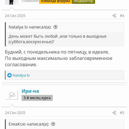
Психолог
Команда форума
Модератор
и
Встреча проводится на территории центра или в
и
самом центре ( в зависимости от обстоятельств и
:
24 Сен 2025
#4
погодных условий)
Natalya Iv написал(а):
Посещения разрешены строго после того, как
реабилитант закончил 14 урок, а лечащие, в свою
День может быть любой ,или только в выходные
очередь, прочли весь необходимый материал, а
(суббота,воскресенье)?
именно статьи - и сдали успешно экзамен.
Будний, с понедельника по пятницу, в идеале.
ВАЖНО:
По выходным максимально заблаговременное
Персонал центра оставляет за собой право отказать
согласование.
в визите лечащих, если это может пагубно
повлиять на терапевтический процесс.
Р
Natalya Iv
е
а
к
Ири-на
ц
3-й месяц курса
и
и
:
24 Сен 2025
#5
ЁлкаКсю написал(а):