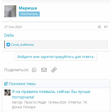
Мариша
Посетитель
27 Сен 2025
#7
Della
Р
Соня_жабенок
е
а
Войдите или зарегистрируйтесь для ответа.
к
ц
и
WhatsApp
Электронная почта
Ссылка
Поделиться:
и
:
Похожие темы
Я на правила плевала, сейчас бы лучше
поторчала!
Автор: Просто Надя
Ответы: 1K
18 Фев 2026
Доска Позора