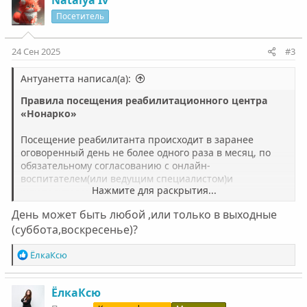
Natalya Iv
ц
Посетитель
и
и
:
24 Сен 2025
#3
Антуанетта написал(а):
Правила посещения реабилитационного центра
«Нонарко»
Посещение реабилитанта происходит в заранее
оговоренный день не более одного раза в месяц, по
обязательному согласованию с онлайн-
воспитателем(или ведущим специалистом)и
Нажмите для раскрытия...
руководителем центра.
День может быть любой ,или только в выходные
Приезд планируется
минимум за неделю,
максимум
(суббота,воскресенье)?
за месяц
Р
ЁлкаКсю
Время посещения:
е
Приезд родственников осуществляется во временном
а
интервале с 12.00 до 18.00 и имеет продолжительность
к
ЁлкаКсю
не более 4-х часов с момента приезда.
ц