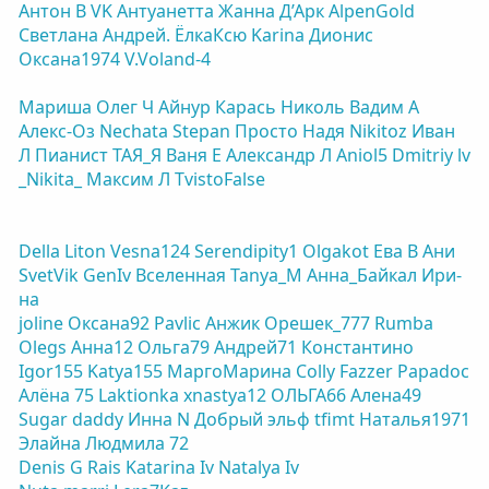
Антон В
VK
Антуанетта
Жанна Д’Арк
AlpenGold
Светлана
Андрей.
ЁлкаКсю
Karinа
Дионис
Оксана1974
V.Voland-4
Мариша
Олег Ч
Айнур
Карась
Николь
Вадим А
Алекс-Оз
Nechata
Stepan
Просто Надя
Nikitoz
Иван
Л
Пианист
ТАЯ_Я
Ваня Е
Александр Л
Aniol5
Dmitriy lv
_Nikita_
Максим Л
TvistoFalse
Della
Liton
Vesna124
Serendipity1
Olgakot
Ева В
Ани
SvetVik
GenIv
Вселенная
Tanya_M
Анна_Байкал
Ири-
на
joline
Оксана92
Pavlic
Анжик
Орешек_777
Rumba
Olegs
Анна12
Ольга79
Андрей71
Константино
Igor155
Katya155
МаргоМарина
Colly
Fazzer
Papadoc
Алёна 75
Laktionka
xnastya12
ОЛЬГА66
Алена49
Sugar daddy
Инна N
Добрый эльф
tfimt
Наталья1971
Элайна
Людмила 72
Denis G
Rais
Katarina Iv
Natalya Iv