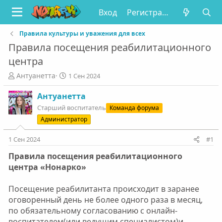
Вход
Регистрация
Правила культуры и уважения для всех
Правила посещения реабилитационного
центра
А
Д
Антуанетта
1 Сен 2024
в
а
т
т
Антуанетта
о
а
Старший воспитатель
Команда форума
р
н
Администратор
т
а
е
ч
1 Сен 2024
#1
м
а
ы
л
Правила посещения реабилитационного
а
центра «Нонарко»
Посещение реабилитанта происходит в заранее
оговоренный день не более одного раза в месяц,
по обязательному согласованию с онлайн-
воспитателем(или ведущим специалистом)и