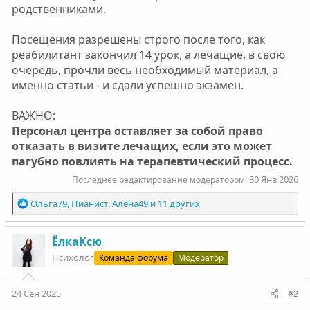
родственниками.
Посещения разрешены строго после того, как
реабилитант закончил 14 урок, а лечащие, в свою
очередь, прочли весь необходимый материал, а
именно статьи - и сдали успешно экзамен.
ВАЖНО:
Персонал центра оставляет за собой право
отказать в визите лечащих, если это может
пагубно повлиять на терапевтический процесс.
30 Янв 2026
Последнее редактирование модератором:
Р
Ольга79
,
Пианист
,
Алена49
и 11 других
е
а
к
ЁлкаКсю
ц
Психолог
Команда форума
Модератор
и
и
:
24 Сен 2025
#2